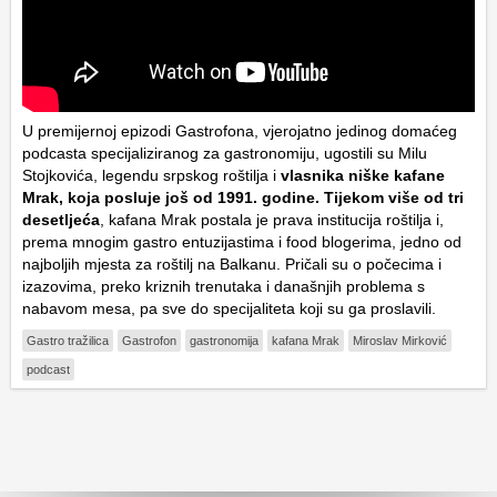
U premijernoj epizodi Gastrofona, vjerojatno jedinog domaćeg
podcasta specijaliziranog za gastronomiju, ugostili su Milu
Stojkovića, legendu srpskog roštilja i
vlasnika niške kafane
Mrak, koja posluje još od 1991. godine. Tijekom više od tri
desetljeća
, kafana Mrak postala je prava institucija roštilja i,
prema mnogim gastro entuzijastima i food blogerima, jedno od
najboljih mjesta za roštilj na Balkanu. Pričali su o počecima i
izazovima,
preko kriznih trenutaka i današnjih problema s
nabavom mesa, pa sve do specijaliteta koji su ga proslavili.
Gastro tražilica
Gastrofon
gastronomija
kafana Mrak
Miroslav Mirković
podcast