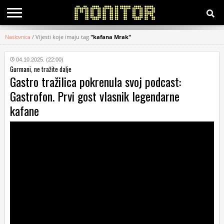
Naslovnica
/
Vijesti koje imaju tag
"kafana Mrak"
KATEGORIJE
04.10.2025. (22:00)
Gurmani, ne tražite dalje
HRVATSKI
Gastro tražilica pokrenula svoj podcast:
WEB
Gastrofon. Prvi gost vlasnik legendarne
kafane