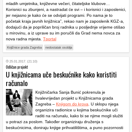
mladih umjetnika, književne večeri, čitateljske klubove…
Korisnici su zbunjeni, a nastradat će svi – i korisnici i zaposlenici,
jer nejasno je kako će se odvijati programi. Po nama je to
početak kraja javnih knjižnica”, rekao nam je zaposlenik KGZ-a,
dodajući da je popriličan broj radnika u posljednje vrijeme otišao
u mirovinu, a iz uprave su im poručili da Grad nema novca za
nova radna mjesta.
Tportal
Knjižnice grada Zagreba
nedostatak osoblja
25.01.2017. (21:10)
Odličan projekt
U knjižnicama uče beskućnike kako koristiti
računalo
Knjižničarka Sanja Bunić pokrenula je
hvalevrijedan projekt u Knjižnicama grada
Zagreba –
Knjigom do krova
. U sklopu njega
organizira radionice u kojima beskućnike uči
raditi na računalu, kako bi se njime mogli služiti
u potrazi za poslom. Također organiziraju druženja s
beskućnicima, doniraju knjige prihvatilištima, a puno pozornosti