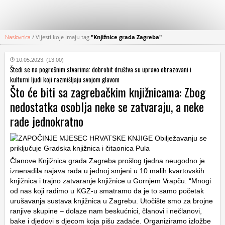
Naslovnica
/
Vijesti koje imaju tag
"Knjižnice grada Zagreba"
KATEGORIJE
10.05.2023. (13:00)
Štedi se na pogrešnim stvarima: dobrobit društva su upravo obrazovani i
HRVATSKI
kulturni ljudi koji razmišljaju svojom glavom
WEB
Što će biti sa zagrebačkim knjižnicama: Zbog
nedostatka osoblja neke se zatvaraju, a neke
rade jednokratno
Članove Knjižnica grada Zagreba prošlog tjedna neugodno je
iznenadila najava rada u jednoj smjeni u 10 malih kvartovskih
knjižnica i trajno zatvaranje knjižnice u Gornjem Vrapču. “Mnogi
od nas koji radimo u KGZ-u smatramo da je to samo početak
urušavanja sustava knjižnica u Zagrebu. Utočište smo za brojne
ranjive skupine – dolaze nam beskućnici, članovi i nečlanovi,
bake i djedovi s djecom koja pišu zadaće. Organiziramo izložbe