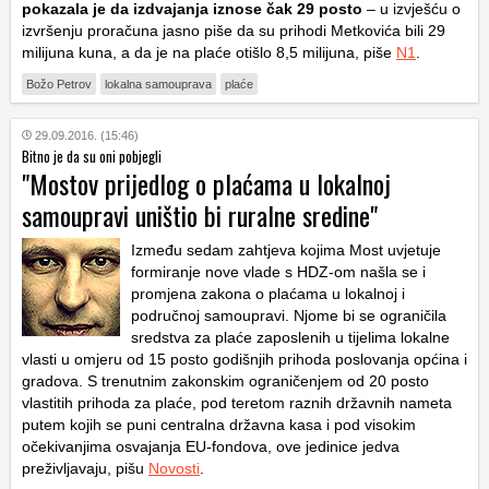
pokazala je da izdvajanja iznose čak 29 posto
– u izvješću o
izvršenju proračuna jasno piše da su prihodi Metkovića bili 29
milijuna kuna, a da je na plaće otišlo 8,5 milijuna, piše
N1
.
Božo Petrov
lokalna samouprava
plaće
29.09.2016. (15:46)
Bitno je da su oni pobjegli
"Mostov prijedlog o plaćama u lokalnoj
samoupravi uništio bi ruralne sredine"
Između sedam zahtjeva kojima Most uvjetuje
formiranje nove vlade s HDZ-om našla se i
promjena zakona o plaćama u lokalnoj i
područnoj samoupravi. Njome bi se ograničila
sredstva za plaće zaposlenih u tijelima lokalne
vlasti u omjeru od 15 posto godišnjih prihoda poslovanja općina i
gradova. S trenutnim zakonskim ograničenjem od 20 posto
vlastitih prihoda za plaće, pod teretom raznih državnih nameta
putem kojih se puni centralna državna kasa i pod visokim
očekivanjima osvajanja EU-fondova, ove jedinice jedva
preživljavaju, pišu
Novosti
.