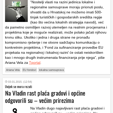
“Nositelji vlasti na razini jedinica lokalne i
regionalne samouprave moraju prionuti poslu,
shvatiti da u Hrvatskoj ne možemo imati 500-
tinjak turističkih i gospodarskih središta regije
(kao što većina lokalnih strategija navodi), već
da pametno osmišljen razvoj utemeljen na realnim procjenama i
projektima koje je moguće realizirati, može polako jačati njihovu
krvnu sliku. Ukoliko i jedna i druga strane ne pronađu
kompromisno rješenje i ne otvore sadržajnu komunikaciju o
konkretnim projektima, i ‘Fond za sufinanciranje provedbe EU
projekata na regionalnoj i lokalnoj razini’ će ostati neiskorišten
kao i mnogo drugih instrumenata financiranja prije njega”, piše
Ariana Vela za
Tportal
.
Ariana Vela
EU fondovi
lokalna samouprava
03.01.2015. (12:54)
Uvijek se mora rezati
Na Vladin rast plaća gradovi i općine
odgovorili su – većim prirezima
Na Vladin dugo najavljivani rast plaća gradovi i