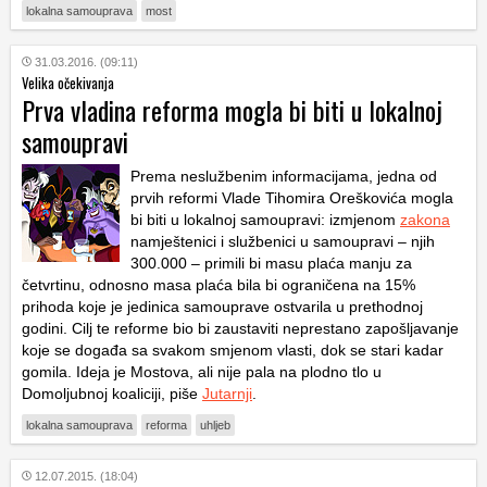
lokalna samouprava
most
31.03.2016. (09:11)
Velika očekivanja
Prva vladina reforma mogla bi biti u lokalnoj
samoupravi
Prema neslužbenim informacijama, jedna od
prvih reformi Vlade Tihomira Oreškovića mogla
bi biti u lokalnoj samoupravi: izmjenom
zakona
namještenici i službenici u samoupravi – njih
300.000 – primili bi masu plaća manju za
četvrtinu, odnosno masa plaća bila bi ograničena na 15%
prihoda koje je jedinica samouprave ostvarila u prethodnoj
godini. Cilj te reforme bio bi zaustaviti neprestano zapošljavanje
koje se događa sa svakom smjenom vlasti, dok se stari kadar
gomila. Ideja je Mostova, ali nije pala na plodno tlo u
Domoljubnoj koaliciji, piše
Jutarnji
.
lokalna samouprava
reforma
uhljeb
12.07.2015. (18:04)