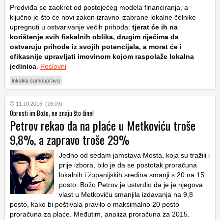
Predviđa se zaokret od postojećeg modela financiranja, a
ključno je što će novi zakon izravno izabrane lokalne čelnike
upregnuti u ostvarivanje većih prihoda:
tjerat će ih na
korištenje svih fiskalnih oblika, drugim riječima da
ostvaruju prihode iz svojih potencijala, a morat će i
efikasnije upravljati imovinom kojom raspolaže lokalna
jedinica
.
Poslovni
lokalna samouprava
11.10.2016. (16:03)
Oprosti im Božo, ne znaju što čine!
Petrov rekao da na plaće u Metkoviću troše
9,8%, a zapravo troše 29%
Jedno od sedam jamstava Mosta, koja su tražili i
prije izbora, bilo je da se postotak proračuna
lokalnih i županijskih sredina smanji s 20 na 15
posto. Božo Petrov je ustvrdio da je je njegova
vlast u Metkoviću smanjila izdavanja na 9,8
posto, kako bi poštivala pravilo o maksimalno 20 posto
proračuna za plaće. Međutim, analiza proračuna za 2015.