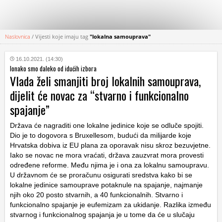
Naslovnica
/
Vijesti koje imaju tag
"lokalna samouprava"
KATEGORIJE
16.10.2021. (14:30)
Ionako smo daleko od idućih izbora
HRVATSKI
Vlada želi smanjiti broj lokalnih samouprava,
WEB
dijelit će novac za “stvarno i funkcionalno
spajanje”
Država će nagraditi one lokalne jedinice koje se odluče spojiti.
Dio je to dogovora s Bruxellesom, budući da milijarde koje
Hrvatska dobiva iz EU plana za oporavak nisu skroz bezuvjetne.
Iako se novac ne mora vraćati, država zauzvrat mora provesti
određene reforme. Među njima je i ona za lokalnu samoupravu.
U državnom će se proračunu osigurati sredstva kako bi se
lokalne jedinice samouprave potaknule na spajanje, najmanje
njih oko 20 posto stvarnih, a 40 funkcionalnih. Stvarno i
funkcionalno spajanje je eufemizam za ukidanje. Razlika između
stvarnog i funkcionalnog spajanja je u tome da će u slučaju