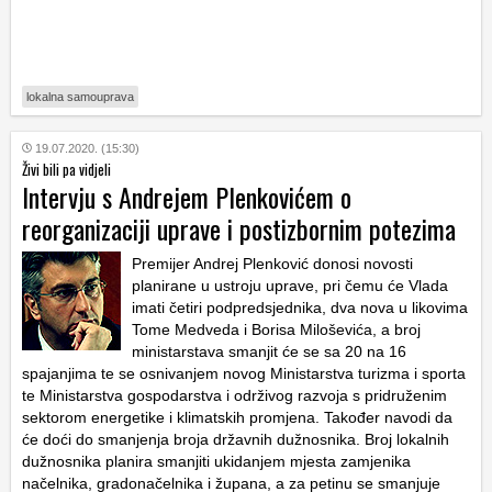
lokalna samouprava
19.07.2020. (15:30)
Živi bili pa vidjeli
Intervju s Andrejem Plenkovićem o
reorganizaciji uprave i postizbornim potezima
Premijer Andrej Plenković donosi novosti
planirane u ustroju uprave, pri čemu će Vlada
imati četiri podpredsjednika, dva nova u likovima
Tome Medveda i Borisa Miloševića, a broj
ministarstava smanjit će se sa 20 na 16
spajanjima te se osnivanjem novog Ministarstva turizma i sporta
te Ministarstva gospodarstva i održivog razvoja s pridruženim
sektorom energetike i klimatskih promjena. Također navodi da
će doći do smanjenja broja državnih dužnosnika. Broj lokalnih
dužnosnika planira smanjiti ukidanjem mjesta zamjenika
načelnika, gradonačelnika i župana, a za petinu se smanjuje