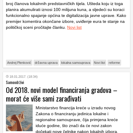
broj članova lokalnnih predstavničkih tijela. Ušteda koju iz toga
planira akumulirati iznosi 100 milijuna kuna, a sljedeći su koraci
funkcionalno spajanje općina te digitalizacija javne uprave. Kako
premijer komentira okončane izbore, uviđenje eura te stanje na
političkoj sceni pročitajte članku.
Novi list
Andrej Plenković
državna uprava
lokalna samouprava
Novi list
reforme
18.01.2017. (18:34)
Samoodrživi
Od 2018. novi model financiranja gradova –
morat će više sami zarađivati
Ministarstvo financija kreće u izradu novog
Zakona o financiranju jedinica lokalne i
regionalne samouprave, čija primjena kreće
iduće godine, što znači da će novi zakon
dočekati nove čelnike nakon lokalnih izbora.