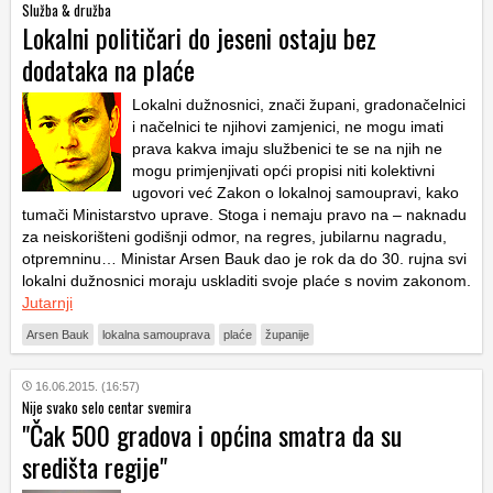
Služba & družba
Lokalni političari do jeseni ostaju bez
dodataka na plaće
Lokalni dužnosnici, znači župani, gradonačelnici
i načelnici te njihovi zamjenici, ne mogu imati
prava kakva imaju službenici te se na njih ne
mogu primjenjivati opći propisi niti kolektivni
ugovori već Zakon o lokalnoj samoupravi, kako
tumači Ministarstvo uprave. Stoga i nemaju pravo na – naknadu
za neiskorišteni godišnji odmor, na regres, jubilarnu nagradu,
otpremninu… Ministar Arsen Bauk dao je rok da do 30. rujna svi
lokalni dužnosnici moraju uskladiti svoje plaće s novim zakonom.
Jutarnji
Arsen Bauk
lokalna samouprava
plaće
županije
16.06.2015. (16:57)
Nije svako selo centar svemira
"Čak 500 gradova i općina smatra da su
središta regije"