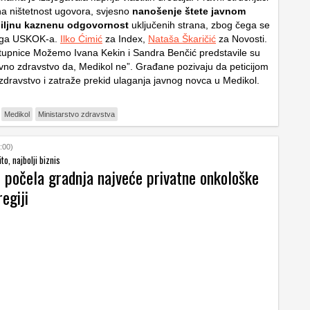
a ništetnost ugovora, svjesno
nanošenje štete javnom
biljnu kaznenu odgovornost
uključenih strana, zbog čega se
raga USKOK-a.
Ilko Ćimić
za Index,
Nataša Škaričić
za Novosti.
upnice Možemo Ivana Kekin i Sandra Benčić predstavile su
no zdravstvo da, Medikol ne”. Građane pozivaju da peticijom
zdravstvo i zatraže prekid ulaganja javnog novca u Medikol.
Medikol
Ministarstvo zdravstva
:00)
ito, najbolji biznis
 počela gradnja najveće privatne onkološke
regiji