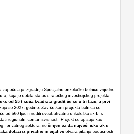
 započela je izgradnju Specijalne onkološke bolnice vrijedne
ura, koja je dobila status strateškog investicijskog projekta
ks od 55 tisuća kvadrata gradit će se u tri faze, a prvi
uju se 2027. godine. Završetkom projekta bolnica će
iše od 560 ljudi i nuditi sveobuhvatnu onkološku skrb, s
ati regionalni centar izvrsnosti. Projekt se opisuje kao
og i privatnog sektora, no
činjenica da najveći iskorak u
raka dolazi iz privatne inicijative
otvara pitanje budućnosti