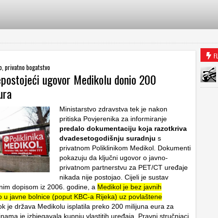
F
, privatno bogatstvo
epostojeći ugovor Medikolu donio 200
ura
Ministarstvo zdravstva tek je nakon
pritiska Povjerenika za informiranje
predalo dokumentaciju koja razotkriva
dvadesetogodišnju suradnju
s
privatnom Poliklinikom Medikol. Dokumenti
pokazuju da ključni ugovor o javno-
privatnom partnerstvu za PET/CT uređaje
nikada nije postojao. Cijeli je sustav
nim dopisom iz 2006. godine, a
Medikol je bez javnih
o u javne bolnice (poput KBC-a Rijeka) uz povlaštene
ok je država Medikolu isplatila preko 200 milijuna eura za
nama je izbjegavala kupnju vlastitih uređaja. Pravni stručnjaci