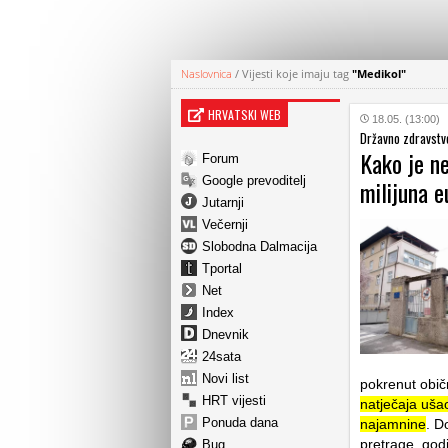
Naslovnica
/
Vijesti koje imaju tag
"Medikol"
HRVATSKI WEB
18.05. (13:00)
Državno zdravstvo
Kako je n
Forum
Google prevoditelj
milijuna e
Jutarnji
Večernji
Slobodna Dalmacija
Tportal
Net
Index
Dnevnik
24sata
Novi list
pokrenut obič
HRT vijesti
natječaja uša
Ponuda dana
najamnine
. D
pretrage, godi
Bug