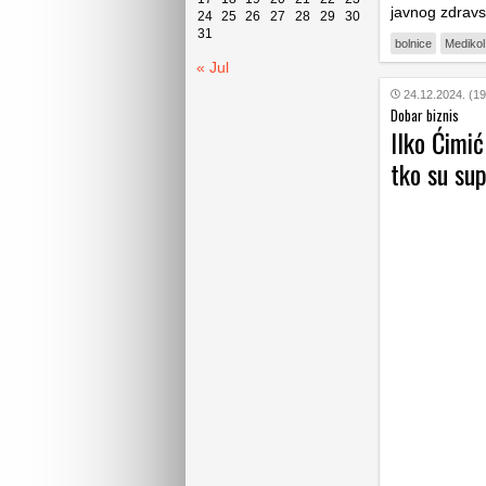
javnog zdravs
24
25
26
27
28
29
30
31
bolnice
Medikol
« Jul
24.12.2024. (19
Dobar biznis
Ilko Ćimi
tko su sup