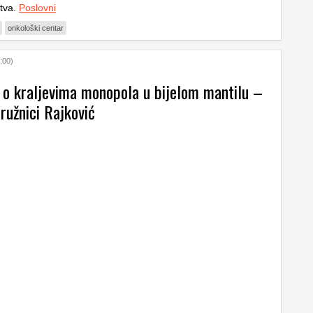
tva.
Poslovni
onkološki centar
:00)
ć o kraljevima monopola u bijelom mantilu –
ružnici Rajković