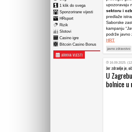
upozoravaju n
1 klik do svega
sektoru i oz
Sponzorirane vijesti
predlaže ist
HRsport
Saborske zast
Rizik
kampanju “Jav
Slotovi
podrže javno 
Casino igre
HRT
Bitcoin Casino Bonus
javno zdravstvo
ARHIVA VIJESTI
16.09.2025. (12
Jer zdravlje je, oč
U Zagrebu
bolnice u 