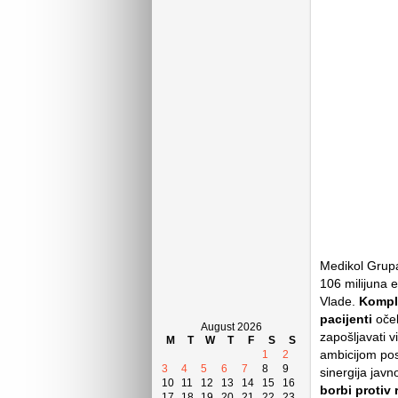
Medikol Grupa
106 milijuna e
Vlade.
Komple
pacijenti
oček
August 2026
zapošljavati v
M
T
W
T
F
S
S
ambicijom post
1
2
3
4
5
6
7
8
9
sinergija javn
10
11
12
13
14
15
16
borbi protiv 
17
18
19
20
21
22
23