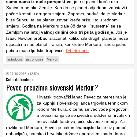
samo nama iz naše perspektive
, jer se planet kreće oko
Sunca, a ne oko Zemlje. Kao da se planet odjednom zaustavi i
počne kretati u drugom smjeru. Zapravo, budući da je Merkur
bliže Suncu, taj se planet ustvari kreće brže, i to u jednom
smjeru. Godina na Merkuru traje 88 dana i “susretne” se sa
Zemljom
na istoj valnoj duljini oko tri puta godišnje
. Još je
Isaac Newton probao izračunati koliko sila drugih planeta može
utjecati na naš planet. Ta sila, konkretno Merkura, iznosi jednu
petinu mase ljudske trepavice.
IFL Science
astrologija
astronomija
Merkur
21.10.2016. (12:59)
Kukuriku koalicija
Pevec preuzima slovenski Merkur?
Hrvatski trgovački lanac Pevec zainteresiran je
za kupnju slovenskog lanca trgovina tehničkom
robom Merkura, o čemu se već vode pregovori,
a preuzimanje će se izvesti sredstvima hrvatskih
mirovinskih fondova, pišu slovenski mediji. Za
razliku od Merkura, Pevec je nakon financijske krize uz pomoć
dobavljača, banaka i hrvatske države oporavljen i sada dobro