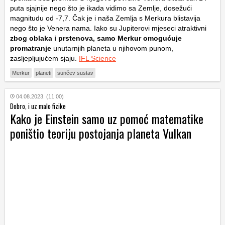
puta sjajnije nego što je ikada vidimo sa Zemlje, dosežući
magnitudu od -7,7. Čak je i naša Zemlja s Merkura blistavija
nego što je Venera nama. Iako su Jupiterovi mjeseci atraktivni
zbog oblaka i prstenova, samo Merkur omogućuje
promatranje
unutarnjih planeta u njihovom punom,
zasljepljujućem sjaju.
IFL Science
Merkur
planeti
sunčev sustav
04.08.2023. (11:00)
Dobro, i uz malo fizike
Kako je Einstein samo uz pomoć matematike
poništio teoriju postojanja planeta Vulkan