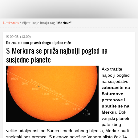
Naslovnica
/
Vijesti koje imaju tag
"Merkur"
KATEGORIJE
09.05. (13:00)
Da znate kamo povesti dragu u ljetno veče
HRVATSKI
S Merkura se pruža najbolji pogled na
WEB
susjedne planete
Ako tražite
najbolji pogled
na susjedstvo,
zaboravite na
Saturnove
prstenove i
uputite se na
Merkur
. Dok
vanjski planeti
pate zbog
velike udaljenosti od Sunca i međusobnog bljedila, Merkur nudi
spektakl bez premca. S njegove površine Venera blista čak 14