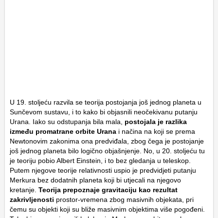
U 19. stoljeću razvila se teorija postojanja još jednog planeta u
Sunčevom sustavu, i to kako bi objasnili neočekivanu putanju
Urana. Iako su odstupanja bila mala,
postojala je razlika
između promatrane orbite Urana
i načina na koji se prema
Newtonovim zakonima ona predviđala, zbog čega je postojanje
još jednog planeta bilo logično objašnjenje. No, u 20. stoljeću tu
je teoriju pobio Albert Einstein, i to bez gledanja u teleskop.
Putem njegove teorije relativnosti uspio je predvidjeti putanju
Merkura bez dodatnih planeta koji bi utjecali na njegovo
kretanje.
Teorija prepoznaje gravitaciju kao rezultat
zakrivljenosti
prostor-vremena zbog masivnih objekata, pri
čemu su objekti koji su bliže masivnim objektima više pogođeni.