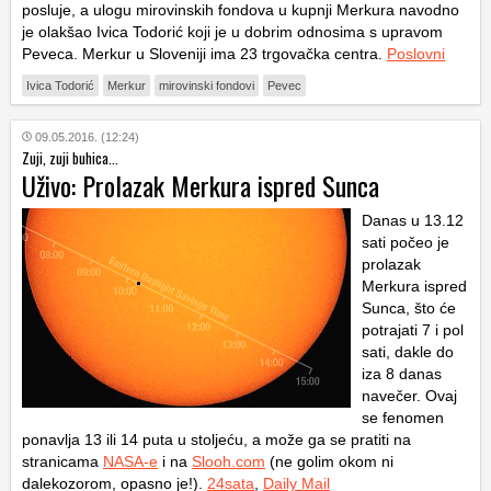
posluje, a ulogu mirovinskih fondova u kupnji Merkura navodno
je olakšao Ivica Todorić koji je u dobrim odnosima s upravom
Peveca. Merkur u Sloveniji ima 23 trgovačka centra.
Poslovni
Ivica Todorić
Merkur
mirovinski fondovi
Pevec
09.05.2016. (12:24)
Zuji, zuji buhica...
Uživo: Prolazak Merkura ispred Sunca
Danas u 13.12
sati počeo je
prolazak
Merkura ispred
Sunca, što će
potrajati 7 i pol
sati, dakle do
iza 8 danas
navečer. Ovaj
se fenomen
ponavlja 13 ili 14 puta u stoljeću, a može ga se pratiti na
stranicama
NASA-e
i na
Slooh.com
(ne golim okom ni
dalekozorom, opasno je!).
24sata
,
Daily Mail