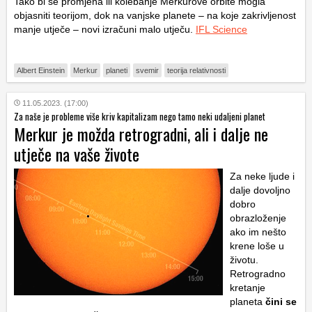
Tako bi se promjena ili kolebanje Merkurove orbite mogla
objasniti teorijom, dok na vanjske planete – na koje zakrivljenost
manje utječe – novi izračuni malo utječu.
IFL Science
Albert Einstein
Merkur
planeti
svemir
teorija relativnosti
11.05.2023. (17:00)
Za naše je probleme više kriv kapitalizam nego tamo neki udaljeni planet
Merkur je možda retrogradni, ali i dalje ne
utječe na vaše živote
Za neke ljude i
dalje dovoljno
dobro
obrazloženje
ako im nešto
krene loše u
životu.
Retrogradno
kretanje
planeta
čini se