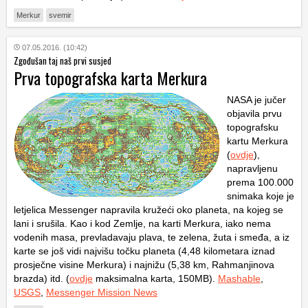
Merkur
svemir
07.05.2016. (10:42)
Zgođušan taj naš prvi susjed
Prva topografska karta Merkura
NASA je jučer
objavila prvu
topografsku
kartu Merkura
(
ovdje
),
napravljenu
prema 100.000
snimaka koje je
letjelica Messenger napravila kružeći oko planeta, na kojeg se
lani i srušila. Kao i kod Zemlje, na karti Merkura, iako nema
vodenih masa, prevladavaju plava, te zelena, žuta i smeđa, a iz
karte se još vidi najvišu točku planeta (4,48 kilometara iznad
prosječne visine Merkura) i najnižu (5,38 km, Rahmanjinova
brazda) itd. (
ovdje
maksimalna karta, 150MB).
Mashable
,
USGS
,
Messenger Mission News