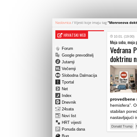
Naslovnica
/
Vijesti koje imaju tag
"Monroeova dokt
HRVATSKI WEB
10.01. (19:00)
Moja soba, moja p
Vedrana P
Forum
Google prevoditelj
doktrinu n
Jutarnji
Večernji
Slobodna Dalmacija
Tportal
Net
Index
provedbene 
Dnevnik
hemisfera”. Od
24sata
stabilan pored
Novi list
nastavljajući 
HRT vijesti
Donald Trump
Ponuda dana
Bug