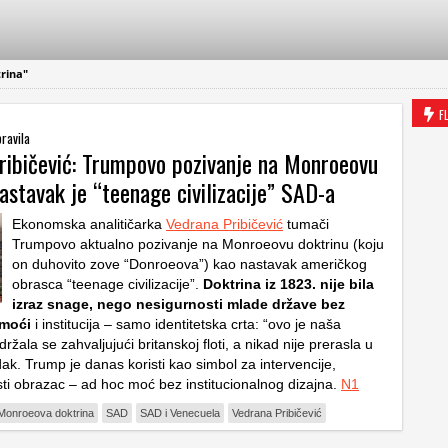
rina"
F
ravila
ribičević: Trumpovo pozivanje na Monroeovu
astavak je “teenage civilizacije” SAD-a
Ekonomska analitičarka
Vedrana Pribičević
tumači
Trumpovo aktualno pozivanje na Monroeovu doktrinu (koju
on duhovito zove “Donroeova”) kao nastavak američkog
obrasca “teenage civilizacije”.
Doktrina iz 1823. nije bila
izraz snage, nego nesigurnosti mlade države bez
moći
i institucija – samo identitetska crta: “ovo je naša
ržala se zahvaljujući britanskoj floti, a nikad nije prerasla u
ak. Trump je danas koristi kao simbol za intervencije,
isti obrazac – ad hoc moć bez institucionalnog dizajna.
N1
Monroeova doktrina
SAD
SAD i Venecuela
Vedrana Pribičević