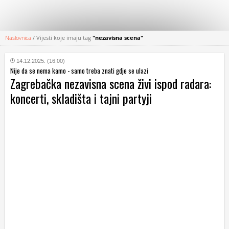
Naslovnica
/
Vijesti koje imaju tag
"nezavisna scena"
KATEGORIJE
14.12.2025. (16:00)
Nije da se nema kamo - samo treba znati gdje se ulazi
HRVATSKI
Zagrebačka nezavisna scena živi ispod radara:
WEB
koncerti, skladišta i tajni partyji