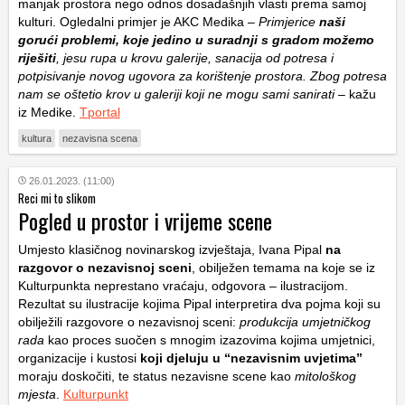
manjak prostora nego odnos dosadašnjih vlasti prema samoj
kulturi. Ogledalni primjer je AKC Medika –
Primjerice
naši
gorući problemi, koje jedino u suradnji s gradom možemo
riješiti
, jesu rupa u krovu galerije, sanacija od potresa i
potpisivanje novog ugovora za korištenje prostora. Zbog potresa
nam se oštetio krov u galeriji koji ne mogu sami sanirati –
kažu
iz Medike.
Tportal
kultura
nezavisna scena
26.01.2023. (11:00)
Reci mi to slikom
Pogled u prostor i vrijeme scene
Umjesto klasičnog novinarskog izvještaja, Ivana Pipal
na
razgovor o nezavisnoj sceni
, obilježen temama na koje se iz
Kulturpunkta neprestano vraćaju, odgovora – ilustracijom.
Rezultat su ilustracije kojima Pipal interpretira dva pojma koji su
obilježili razgovore o nezavisnoj sceni:
produkcija umjetničkog
rada
kao proces suočen s mnogim izazovima kojima umjetnici,
organizacije i kustosi
koji djeluju u “nezavisnim uvjetima”
moraju doskočiti, te status nezavisne scene kao
mitološkog
mjesta
.
Kulturpunkt