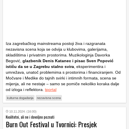
Iza zagrebačkog mainstreama postoji živa i razgranata
nezavisna scena koja se odvija u klubovima, galerijama,
skladištima i privatnim prostorima. Muzikologinja Davorka
Begović,
glazbenik Denis Katanec i pisac Sven Popović
ističu da se u Zagrebu stalno svira
, eksperimentira i
umrežava, unatoč problemima s prostorima i financiranjem. Od
Močvare i Medike do tajnih svirki i intimnih formata, scena se
mijenja, ali ne nestaje – samo se pomiče nekoliko koraka dalje
od izloga i reflektora.
tportal
kulturna događanja
nezavisna scena
10.11.2024. (16:00)
Kvalitetni, ali ne i dovoljno poznati
Burn Out Festival u Tvornici: Presjek