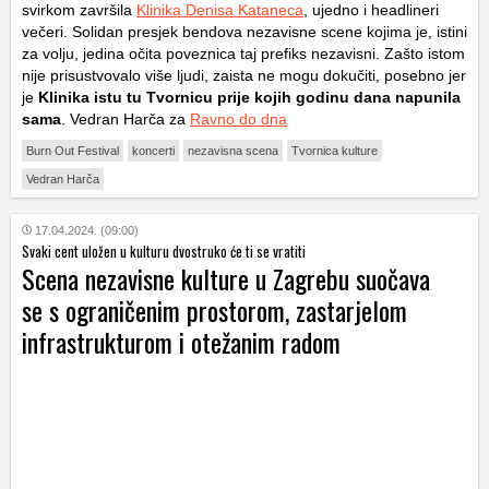
svirkom završila
Klinika Denisa Kataneca
, ujedno i headlineri
večeri. Solidan presjek bendova nezavisne scene kojima je, istini
za volju, jedina očita poveznica taj prefiks nezavisni. Zašto istom
nije prisustvovalo više ljudi, zaista ne mogu dokučiti, posebno jer
je
Klinika istu tu Tvornicu prije kojih godinu dana napunila
sama
. Vedran Harča za
Ravno do dna
Burn Out Festival
koncerti
nezavisna scena
Tvornica kulture
Vedran Harča
17.04.2024. (09:00)
Svaki cent uložen u kulturu dvostruko će ti se vratiti
Scena nezavisne kulture u Zagrebu suočava
se s ograničenim prostorom, zastarjelom
infrastrukturom i otežanim radom