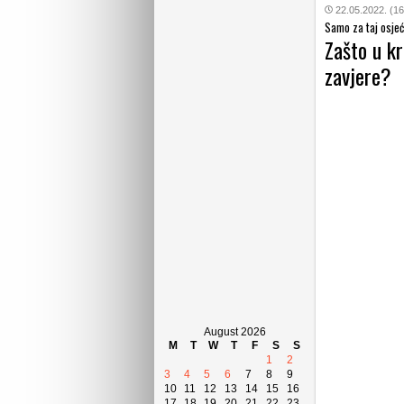
22.05.2022. (16
Samo za taj osjeća
Zašto u kr
zavjere?
August 2026
M
T
W
T
F
S
S
1
2
3
4
5
6
7
8
9
10
11
12
13
14
15
16
17
18
19
20
21
22
23