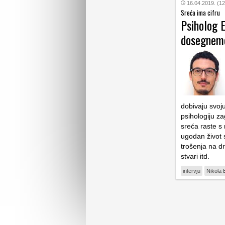
16.04.2019. (12
Sreća ima cifru
Psiholog E
dosegnemo
dobivaju svoj
psihologiju z
sreća raste s
ugodan život 
trošenja na dr
stvari itd.
intervju
Nikola 