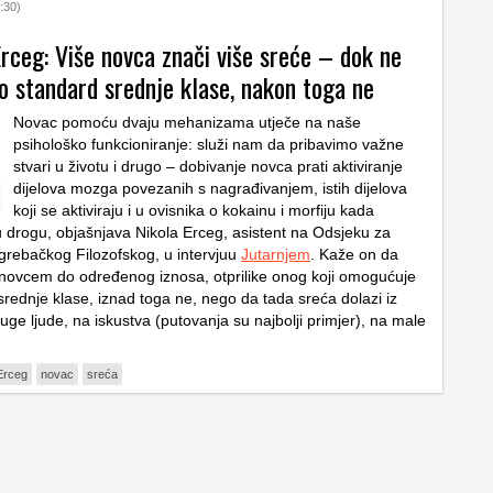
:30)
rceg: Više novca znači više sreće – dok ne
 standard srednje klase, nakon toga ne
Novac pomoću dvaju mehanizama utječe na naše
psihološko funkcioniranje: služi nam da pribavimo važne
stvari u životu i drugo – dobivanje novca prati aktiviranje
dijelova mozga povezanih s nagrađivanjem, istih dijelova
koji se aktiviraju i u ovisnika o kokainu i morfiju kada
u drogu, objašnjava Nikola Erceg, asistent na Odsjeku za
agrebačkog Filozofskog, u intervjuu
Jutarnjem
. Kaže on da
 novcem do određenog iznosa, otprilike onog koji omogućuje
srednje klase, iznad toga ne, nego da tada sreća dolazi iz
uge ljude, na iskustva (putovanja su najbolji primjer), na male
Erceg
novac
sreća