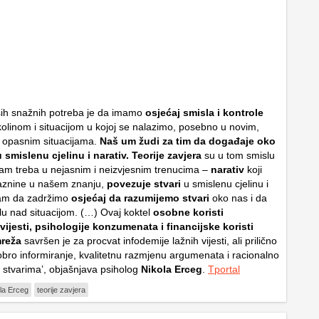
ših snažnih potreba je da imamo
osjećaj smisla i kontrole
linom i situacijom u kojoj se nalazimo, posebno u novim,
li opasnim situacijama.
Naš um žudi za tim da događaje oko
smislenu cjelinu i narativ.
Teorije zavjera
su u tom smislu
am treba u nejasnim i neizvjesnim trenucima –
narativ
koji
aznine u našem znanju,
povezuje stvari
u smislenu cjelinu i
am da zadržimo
osjećaj da razumijemo stvari
oko nas i da
u nad situacijom. (…) Ovaj koktel
osobne koristi
ijesti, psihologije konzumenata i financijske koristi
mreža
savršen je za procvat infodemije lažnih vijesti, ali prilično
obro informiranje, kvalitetnu razmjenu argumenata i racionalno
o stvarima’, objašnjava psiholog
Nikola Erceg
.
Tportal
la Erceg
teorije zavjera