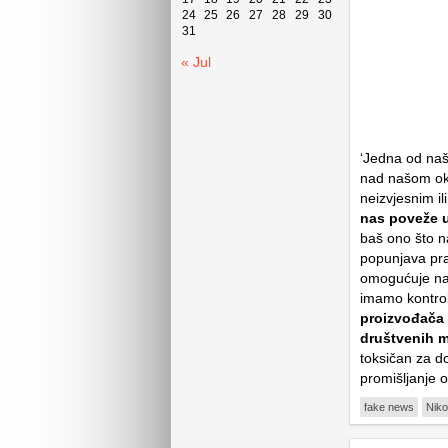
24
25
26
27
28
29
30
31
« Jul
‘Jedna od na
nad našom oko
neizvjesnim i
nas poveže u 
baš ono što n
popunjava pr
omogućuje n
imamo kontrol
proizvođača v
društvenih 
toksičan za d
promišljanje 
fake news
Niko