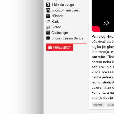
1 klik do svega
Sponzorirane vijesti
HRsport
Rizik
Slotovi
Casino igre
Psiholog Nikol
Bitcoin Casino Bonus
očekivati da ć
logiku jer gla
ARHIVA VIJESTI
informacija,
n
potrebe
. “Te
barem neku kon
sebi i skupini
2023. pokazao 
nedosljedne re
jednoj studiji
uvjerenja za 
komentara na 
pitanje dobij
Artemis II
Nikol