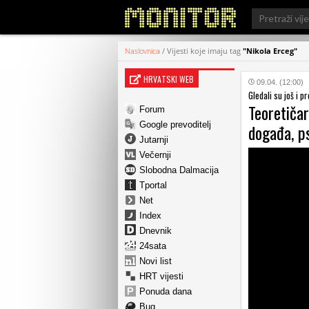
Search
for:
Naslovnica
/
Vijesti koje imaju tag
"Nikola Erceg"
HRVATSKI WEB
09.04. (12:00)
Gledali su još i p
Teoretičar
Forum
Google prevoditelj
događa, ps
Jutarnji
Večernji
Slobodna Dalmacija
Tportal
Net
Index
Dnevnik
24sata
Novi list
HRT vijesti
Ponuda dana
Bug