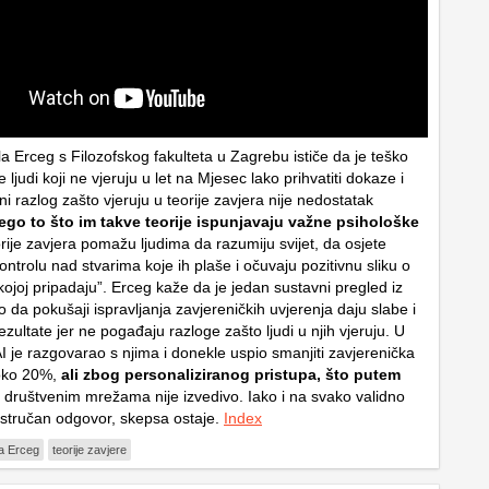
a Erceg s Filozofskog fakulteta u Zagrebu ističe da je teško
e ljudi koji ne vjeruju u let na Mjesec lako prihvatiti dokaze i
vni razlog zašto vjeruju u teorije zavjera nije nedostatak
ego to što im takve teorije ispunjavaju važne psihološke
orije zavjera pomažu ljudima da razumiju svijet, da osjete
trolu nad stvarima koje ih plaše i očuvaju pozitivnu sliku o
 kojoj pripadaju”. Erceg kaže da je jedan sustavni pregled iz
da pokušaji ispravljanja zavjereničkih uvjerenja daju slabe i
zultate jer ne pogađaju razloge zašto ljudi u njih vjeruju. U
 AI je razgovarao s njima i donekle uspio smanjiti zavjerenička
oko 20%,
ali zbog personaliziranog pristupa, što putem
društvenim mrežama nije izvedivo. Iako i na svako validno
u stručan odgovor, skepsa ostaje.
Index
a Erceg
teorije zavjere