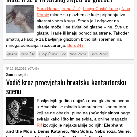
Sara Renar
,
Irena Žilić
,
Lucija Ćustić Luce
i
Nina
Romić
mlade su glazbenice koje pripadaju tzv.
alternativnom krugu. Stoga je i odgovor na
pitanje može li se živjeti od glazbe – ne. Sve uz
glazbu i rade ili imaju pomoć sa strane. Također
smatraju kako je za bavljenje glazbom bitno biti spreman na
mnoga odricanja i razočaranja.
Buro247
glazba
Irena Žilić
Lucija Čustić Luce
Nina Romić
Sara Renar
12.10.2015. (07:48)
Sam na svijetu
Vodič kroz procvjetalu hrvatsku kantautorsku
scenu
Posljednjih godina najjača nova glazbena scena
u Hrvatskoj je mladih kantautorica i kantautora
koji se ne obaziru puno na (ne)originalnost nego
sviraju kako i što im se sviđa, a online magazin
Rif
izdvojio je najaktualnije od njih:
Elephant
and the Moon, Denis Katanec, Miki Solus, Nebo roza, Seine,