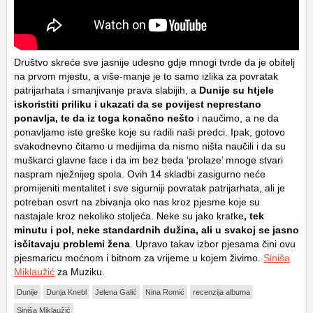
Društvo skreće sve jasnije udesno gdje mnogi tvrde da je obitelj
na prvom mjestu, a više-manje je to samo izlika za povratak
patrijarhata i smanjivanje prava slabijih, a
Dunije su htjele
iskoristiti priliku i ukazati da se povijest neprestano
ponavlja, te da iz toga konačno nešto
i naučimo, a ne da
ponavljamo iste greške koje su radili naši predci. Ipak, gotovo
svakodnevno čitamo u medijima da nismo ništa naučili i da su
muškarci glavne face i da im bez beda ‘prolaze’ mnoge stvari
naspram nježnijeg spola. Ovih 14 skladbi zasigurno neće
promijeniti mentalitet i sve sigurniji povratak patrijarhata, ali je
potreban osvrt na zbivanja oko nas kroz pjesme koje su
nastajale kroz nekoliko stoljeća. Neke su jako kratke
, tek
minutu i pol, neke standardnih dužina, ali u svakoj se jasno
isčitavaju problemi žena
. Upravo takav izbor pjesama čini ovu
pjesmaricu moćnom i bitnom za vrijeme u kojem živimo.
Siniša
Miklaužić
za Muziku.
Dunije
Dunja Knebl
Jelena Galić
Nina Romić
recenzija albuma
Siniša Miklaužić