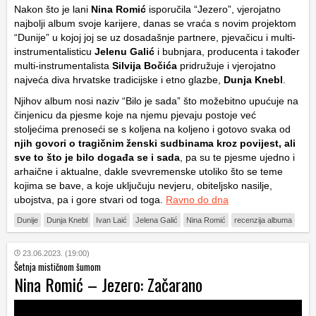
Nakon što je lani
Nina Romić
isporučila “Jezero”, vjerojatno
najbolji album svoje karijere, danas se vraća s novim projektom
“Dunije” u kojoj joj se uz dosadašnje partnere, pjevačicu i multi-
instrumentalisticu
Jelenu Galić
i bubnjara, producenta i također
multi-instrumentalista
Silvija Bočića
pridružuje i vjerojatno
najveća diva hrvatske tradicijske i etno glazbe,
Dunja Knebl
.
Njihov album nosi naziv “Bilo je sada” što možebitno upućuje na
činjenicu da pjesme koje na njemu pjevaju postoje već
stoljećima prenoseći se s koljena na koljeno i gotovo svaka od
njih govori o tragičnim ženski sudbinama kroz povijest, ali
sve to što je bilo događa se i sada
, pa su te pjesme ujedno i
arhaične i aktualne, dakle svevremenske utoliko što se teme
kojima se bave, a koje uključuju nevjeru, obiteljsko nasilje,
ubojstva, pa i gore stvari od toga.
Ravno do dna
Dunije
Dunja Knebl
Ivan Laić
Jelena Galić
Nina Romić
recenzija albuma
23.06.2023. (19:00)
Šetnja mističnom šumom
Nina Romić – Jezero: Začarano