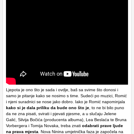
Ljepota je ono što je sada i ovdje, baš sa svime što donosi i
samo je pitanje kako se nosimo s time. Sudeći po muzici, Romić
i njeni suradnici se nose jako dobro. Iako je Romić napominjala
kako si je dala priliku da bude ono što je
, to ne bi bilo puno
da ne zna pisati, svirati i pjevati pjesme, a u slučaju Jelene
Galić, Silvija Bočića (producenta albuma), Lea Beslaća te Bruna
Vorbergera i Tomija Novaka, treba znati
odabrati prave ljude
na prava mjesta
. Nova Ninina umjetnička faza je započela na