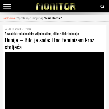
Naslovnica
/
Vijesti koje imaju tag
"Nina Romić"
KATEGORIJE
28.11.2024. (18:00)
Povratak tradicionalnim vrijednostima, ali bez diskriminacije
HRVATSKI
Dunije – Bilo je sada: Etno feminizam kroz
WEB
stoljeća