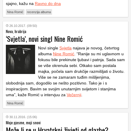
sjajno, kažu na
Ravno do dna
Nina Romić
recenzija albuma
26.10.2017. (09:50)
Nova, hrabrija
‘Svjetla’, novi singl Nine Romić
Novi single
Svjetla
najava je novog, četvrtog
albuma
Nine Romić
. “Ranije su mi uglavnom u
fokusu bile prekinute ljubavi i patnja. Sada sam
se više okrenula sebi. Otkako sam postala
majka, počela sam drukčije razmišljati o životu.
Više se ne zamaram tuđim mišljenjima,
slobodnija sam, dogodilo se nešto pozitivno. Tako je i s
inspiracijom. Bavim se svojim unutarnjim svijetom i stanjima
uma”, kaže Romić u intervjuu za
Večernji
.
Nina Romić
30.11.2016. (15:06)
Moje pjesme, moji snovi
Može li se u Hrvatskoj živjeti od glazbe?