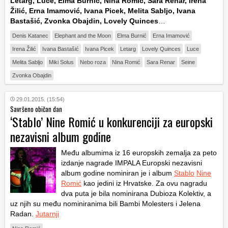
Letarg, Luce, Elma Burnić, Nina Romić, Sara Renar, Irena
Žilić, Erna Imamović, Ivana Picek, Melita Sabljo, Ivana
Bastašić, Zvonka Obajdin, Lovely Quinces
…
Denis Katanec
Elephant and the Moon
Elma Burnić
Erna Imamović
Irena Žilić
Ivana Bastašić
Ivana Picek
Letarg
Lovely Quinces
Luce
Melita Sabljo
Miki Solus
Nebo roza
Nina Romić
Sara Renar
Seine
Zvonka Obajdin
29.01.2015. (15:54)
Savršeno običan dan
‘Stablo’ Nine Romić u konkurenciji za europski
nezavisni album godine
Među albumima iz 16 europskih zemalja za peto
izdanje nagrade IMPALA Europski nezavisni
album godine nominiran je i album
Stablo
Nine
Romić
kao jedini iz Hrvatske. Za ovu nagradu
dva puta je bila nominirana Dubioza Kolektiv, a
uz njih su među nominiranima bili Bambi Molesters i Jelena
Radan.
Jutarnji