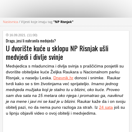
Naslovnica
/
Vijesti koje imaju tag
"NP Risnjak"
KATEGORIJE
16.09.2021. (11:00)
Draga, jesi li nahranila medvjeda?
HRVATSKI
U dvorište kuće u sklopu NP Risnjak ušli
WEB
medvjedi i divlje svinje
Medvjedica s mladuncima i divlja svinja s praščićima posjetili su
dvorište obiteljske kuće Željka Raukara u Nacionalnom parku
Risnjak, u naselju Leska.
Dnevnik.hr
donosi i snimke. Raukar
tvrdi kako se s tim životinjama već sprijateljio.
Imamo jednog
medvjeda mužjaka koji je stalno tu u blizini, oko kuće. Proveo
sam dva sata na 15 metara oko njega i promatrao ga, naviknut
je na mene i javi mi se kad je u blizini.
Raukar kaže da i on svoju
obitelj pazi, no da nema puno razloga za strah. Iz
24 sata
još su
u lipnju objavili video o ovoj obitelji i medvjedima.