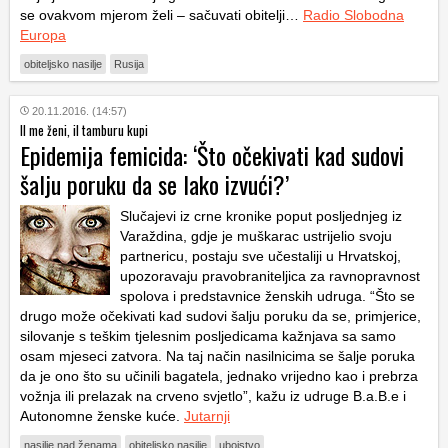
se ovakvom mjerom želi – sačuvati obitelji…
Radio Slobodna
Europa
obiteljsko nasilje
Rusija
20.11.2016. (14:57)
Il me ženi, il tamburu kupi
Epidemija femicida: ‘Što očekivati kad sudovi
šalju poruku da se lako izvući?’
Slučajevi iz crne kronike poput posljednjeg iz
Varaždina, gdje je muškarac ustrijelio svoju
partnericu, postaju sve učestaliji u Hrvatskoj,
upozoravaju pravobraniteljica za ravnopravnost
spolova i predstavnice ženskih udruga. “Što se
drugo može očekivati kad sudovi šalju poruku da se, primjerice,
silovanje s teškim tjelesnim posljedicama kažnjava sa samo
osam mjeseci zatvora. Na taj način nasilnicima se šalje poruka
da je ono što su učinili bagatela, jednako vrijedno kao i prebrza
vožnja ili prelazak na crveno svjetlo”, kažu iz udruge B.a.B.e i
Autonomne ženske kuće.
Jutarnji
nasilje nad ženama
obiteljsko nasilje
ubojstvo