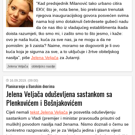
“Kad predsjednik Milanović tako urbano citira
EKV, što je, nota bene, bio prekrasan trenutak
njegova inauguracijskog govora posvećen svima
nama koji smo dotaknuli četrdesete gubeći nadu
da će nas itko iz vladajućeg establišmenta ikada
doista razumjeti, tko smo mi, i zašto smo to što jesmo, i kaže:
ovo je naša kuća, kuća za sve nas, ja ne mogu a da ne
pomislim: je li zaista? Naime, moramo se dogovoriti je li ovo
kuća koja je sigurna za sve, a to uključuje i žrtve obiteljskog
nasilja”, piše
Jelena Veljača
za Jutarnji.
Jelena Veljača
obiteljsko nasilje
16.09.2019. (09:00)
Planinarenje u Banskim dvorima
Jelena Veljača oduševljena sastankom sa
Plenkovićem i Bošnjakovićem
Cijeli nemali
tekst Jelena Veljača
je posvetila oduševljenju
sastankom u Vladi (premijer i ministar pravosuđa prisutni od
muških) povodom nasilja nad ženama. Nismo doznali o čemu se
konkretno razgovaralo, jer je za Veljaču jedina i glavna vijest