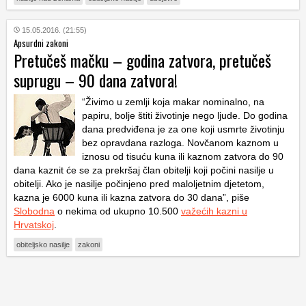
15.05.2016. (21:55)
Apsurdni zakoni
Pretučeš mačku – godina zatvora, pretučeš
suprugu – 90 dana zatvora!
“Živimo u zemlji koja makar nominalno, na
papiru, bolje štiti životinje nego ljude. Do godina
dana predviđena je za one koji usmrte životinju
bez opravdana razloga. Novčanom kaznom u
iznosu od tisuću kuna ili kaznom zatvora do 90
dana kaznit će se za prekršaj član obitelji koji počini nasilje u
obitelji. Ako je nasilje počinjeno pred maloljetnim djetetom,
kazna je 6000 kuna ili kazna zatvora do 30 dana”, piše
Slobodna
o nekima od ukupno 10.500
važećih kazni u
Hrvatskoj
.
obiteljsko nasilje
zakoni