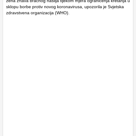
žena žrtava bračnog nasilja tijekom mjera ograničenja kretanja u
sklopu borbe protiv novog koronavirusa, upozorila je Svjetska
zdravstvena organizacija (WHO).