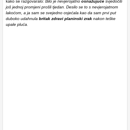
kako se razgovaralo:
Bilo je nevjerojatno
osnažujuće
svjedočiti
još jednoj promjeni prošli tjedan. Desilo se to s nevjerojatnom
lakoćom, a ja sam se svejedno osjećala kao da sam prvi put
duboko udahnula
britak zdravi planinski zrak
nakon teške
upale pluća.