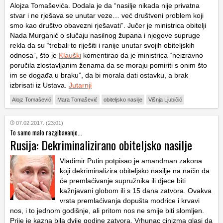
Alojza Tomaševića. Dodala je da “nasilje nikada nije privatna
stvar i ne rješava se unutar veze… već društveni problem koji
smo kao društvo obavezni rješavati”. Jučer je ministrica obitelji
Nada Murganić o slučaju nasilnog župana i njegove supruge
rekla da su “trebali to riješiti i ranije unutar svojih obiteljskih
odnosa”, što je
Klauški
komentirao da je ministrica “neizravno
poručila zlostavljanim ženama da se moraju pomiriti s onim što
im se događa u braku”, da bi morala dati ostavku, a brak
izbrisati iz Ustava.
Jutarnji
Alojz Tomašević
Mara Tomašević
obiteljsko nasilje
Višnja Ljubičić
07.02.2017. (23:01)
To samo malo razgibavanje...
Rusija: Dekriminalizirano obiteljsko nasilje
Vladimir Putin potpisao je amandman zakona
koji dekriminalizira obiteljsko nasilje na način da
će premlaćivanje supružnika ili djece biti
kažnjavani globom ili s 15 dana zatvora. Ovakva
vrsta premlaćivanja dopušta modrice i krvavi
nos, i to jednom godišnje, ali pritom nos ne smije biti slomljen.
Prije je kazna bila dvije godine zatvora. Vrhunac cinizma glasi da