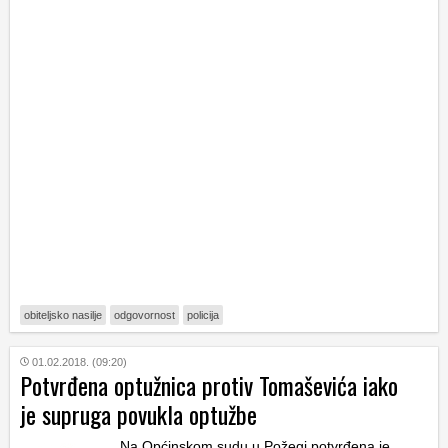
obiteljsko nasilje
odgovornost
policija
01.02.2018. (09:20)
Potvrđena optužnica protiv Tomaševića iako
je supruga povukla optužbe
Na Općinskom sudu u Požegi potvrđena je