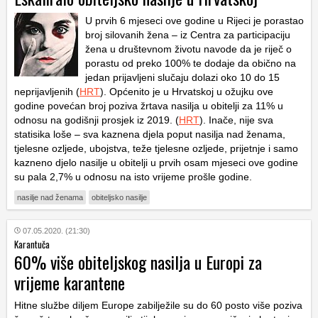
U prvih 6 mjeseci ove godine u Rijeci je porastao
broj silovanih žena – iz Centra za participaciju
žena u društevnom životu navode da je riječ o
porastu od preko 100% te dodaje da obično na
jedan prijavljeni slučaju dolazi oko 10 do 15
neprijavljenih (
HRT
). Općenito je u Hrvatskoj u ožujku ove
godine povećan broj poziva žrtava nasilja u obitelji za 11% u
odnosu na godišnji prosjek iz 2019. (
HRT
). Inače, nije sva
statisika loše – sva kaznena djela poput nasilja nad ženama,
tjelesne ozljede, ubojstva, teže tjelesne ozljede, prijetnje i samo
kazneno djelo nasilje u obitelji u prvih osam mjeseci ove godine
su pala 2,7% u odnosu na isto vrijeme prošle godine.
nasilje nad ženama
obiteljsko nasilje
07.05.2020. (21:30)
Karantuča
60% više obiteljskog nasilja u Europi za
vrijeme karantene
Hitne službe diljem Europe zabilježile su do 60 posto više poziva