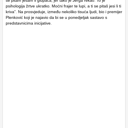
se pitam jesam li glupača, jer tako je Jerga rekao. To je
psihologija žrtve ukratko. Moćni frajer te lupi, a ti se pitaš jesi li ti
kriva”. Na prosvjeduje, između nekoliko tisuća ljudi, bio i premijer
Plenković koji je najavio da bi se u ponedjeljak sastavo s
predstavnicima inicijative.