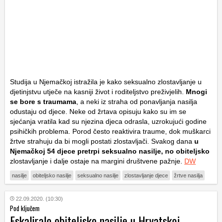
Studija u Njemačkoj istražila je kako seksualno zlostavljanje u
djetinjstvu utječe na kasniji život i roditeljstvo preživjelih.
Mnogi
se bore s traumama
, a neki iz straha od ponavljanja nasilja
odustaju od djece. Neke od žrtava opisuju kako su im se
sjećanja vratila kad su njezina djeca odrasla, uzrokujući godine
psihičkih problema. Porod često reaktivira traume, dok muškarci
žrtve strahuju da bi mogli postati zlostavljači. Svakog dana
u
Njemačkoj 54 djece pretrpi seksualno nasilje, no obiteljsko
zlostavljanje i dalje ostaje na margini društvene pažnje.
DW
nasilje
obiteljsko nasilje
seksualno nasilje
zlostavljanje djece
žrtve nasilja
22.09.2020. (10:30)
Pod ključem
Eskaliralo obiteljsko nasilje u Hrvatskoj