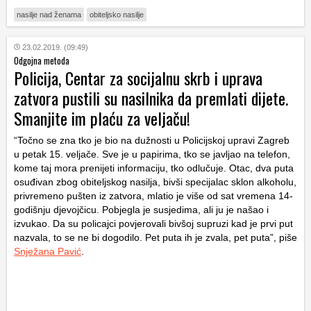
nasilje nad ženama
obiteljsko nasilje
23.02.2019. (09:49)
Odgojna metoda
Policija, Centar za socijalnu skrb i uprava
zatvora pustili su nasilnika da premlati dijete.
Smanjite im plaću za veljaču!
“Točno se zna tko je bio na dužnosti u Policijskoj upravi Zagreb
u petak 15. veljače. Sve je u papirima, tko se javljao na telefon,
kome taj mora prenijeti informaciju, tko odlučuje. Otac, dva puta
osuđivan zbog obiteljskog nasilja, bivši specijalac sklon alkoholu,
privremeno pušten iz zatvora, mlatio je više od sat vremena 14-
godišnju djevojčicu. Pobjegla je susjedima, ali ju je našao i
izvukao. Da su policajci povjerovali bivšoj supruzi kad je prvi put
nazvala, to se ne bi dogodilo. Pet puta ih je zvala, pet puta”, piše
Snježana Pavić
.