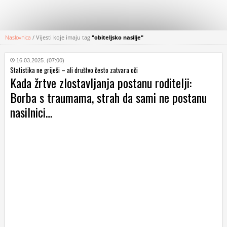
Naslovnica
/
Vijesti koje imaju tag
"obiteljsko nasilje"
KATEGORIJE
16.03.2025. (07:00)
Statistika ne griješi – ali društvo često zatvara oči
HRVATSKI
Kada žrtve zlostavljanja postanu roditelji:
WEB
Borba s traumama, strah da sami ne postanu
nasilnici…