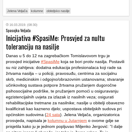
Jelena Veljača
kolumne
obiteljsko nasilje
16.03.2019. (08:30)
Spasojka Veljača
Inicijativa #SpasiMe: Prosvjed za nultu
toleranciju na nasilje
Danas u 5 do 12 na zagrebačkom Tomislavovom trgu je
prosvjed inicijative
#SpasiMe
koja se bori protiv nasilja. Postavili
su niz zahtjeva: dodatna edukacija profesionalaca koji rade sa
žrtvama nasilja – u policiji, pravosuđu, centrima za socijalnu
skrb, medicinskim i odgojno/obrazovnim ustanovama; stvaranje
učinkovitog sustava potpore žrtvama pružanjem dugoročne
psihosocijalne podrške, te pružanjem pomoći u osiguravanju
egzistencijalnih uvjeta za izlazak iz nasilnih veza; osigurati
rehabilitacijske tretmane za nasilnike; nasilje u obitelji obavezno
kvalificirati kao kazneno djelo; uspostava obiteljskih sudova pri
općinskim sudovima (
24 sata
). Jelena Veljača, organizatorica
prosvjeda, napisala je
kolumnu u Jutarnjem
o ovome gdje se
prisjetila kako ju je jednom popljuvao Miljenko Jergović: “I dalje