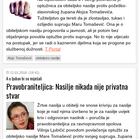
optužnica za obiteljsko nasilje protiv požeško-
slavonskog župana Alojza Tomaševića.
Tužiteljstvo ga tereti da je zlostavljao, tukao i
ozlijedio suprugu Maru Tomašević. Ona je o
obiteljskom nasilju progovorila u javnosti, ali je potom bez
objašnjenja povukla optužbe protiv supruga. No to nije utjecalo
na postupak, jer se radi o kaznenim djelima koja se progone po
službenoj dužnosti.
T-Portal
Alojz Tomašević
obiteljsko nasilje
12.01.2018. (19:41)
A u ljubav bi se miješali
Pravobraniteljica: Nasilje nikada nije privatna
stvar
Žrtve nasilja u obitelji ne snose krivnju za nasilje
koje je nad njima izvršeno te je za nasilje uvijek
kriv i odgovoran nasilnik – poručila je
pravobraniteljica za ravnopravnost spolova
Višnja Ljubičić povodom povlačenja optužbi za
obiteljsko nasilje Mare Tomašević protiv svojeg supruga, župana