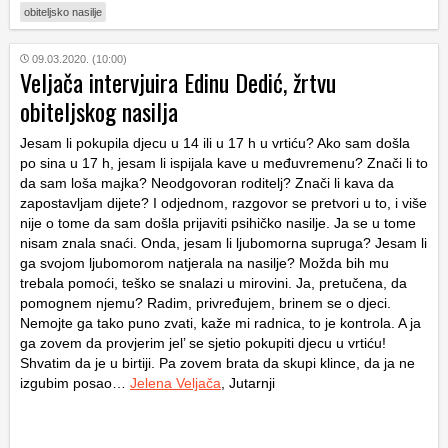
obiteljsko nasilje
09.03.2020. (10:00)
Veljača intervjuira Edinu Dedić, žrtvu
obiteljskog nasilja
Jesam li pokupila djecu u 14 ili u 17 h u vrtiću? Ako sam došla
po sina u 17 h, jesam li ispijala kave u međuvremenu? Znači li to
da sam loša majka? Neodgovoran roditelj? Znači li kava da
zapostavljam dijete? I odjednom, razgovor se pretvori u to, i više
nije o tome da sam došla prijaviti psihičko nasilje. Ja se u tome
nisam znala snaći. Onda, jesam li ljubomorna supruga? Jesam li
ga svojom ljubomorom natjerala na nasilje? Možda bih mu
trebala pomoći, teško se snalazi u mirovini. Ja, pretučena, da
pomognem njemu? Radim, privređujem, brinem se o djeci.
Nemojte ga tako puno zvati, kaže mi radnica, to je kontrola. A ja
ga zovem da provjerim jel’ se sjetio pokupiti djecu u vrtiću!
Shvatim da je u birtiji. Pa zovem brata da skupi klince, da ja ne
izgubim posao…
Jelena Veljača
, Jutarnji