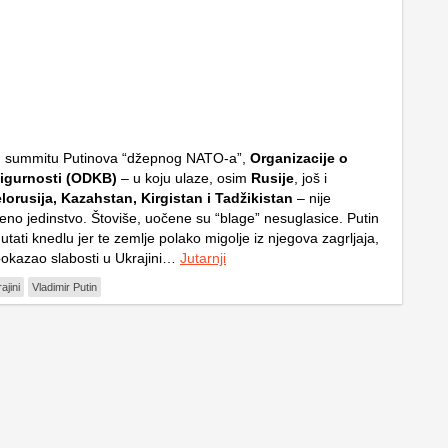
 summitu Putinova “džepnog NATO-a”,
Organizacije o
sigurnosti (ODKB)
– u koju ulaze, osim
Rusije
, još i
lorusija, Kazahstan, Kirgistan i Tadžikistan
– nije
eno jedinstvo. Štoviše, uočene su “blage” nesuglasice. Putin
tati knedlu jer te zemlje polako migolje iz njegova zagrljaja,
pokazao slabosti u Ukrajini…
Jutarnji
ajini
Vladimir Putin