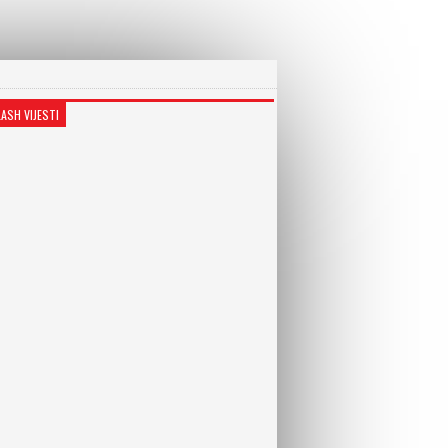
LASH VIJESTI