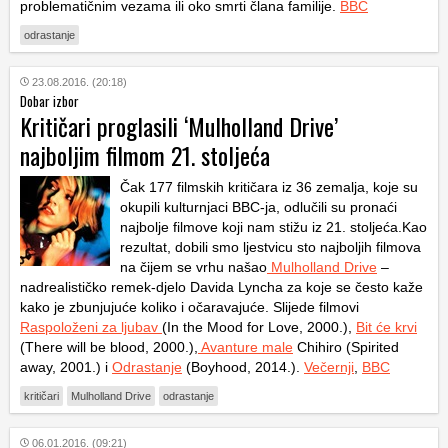
problematičnim vezama ili oko smrti člana familije.
BBC
odrastanje
23.08.2016. (20:18)
Dobar izbor
Kritičari proglasili ‘Mulholland Drive’
najboljim filmom 21. stoljeća
Čak 177 filmskih kritičara iz 36 zemalja, koje su
okupili kulturnjaci BBC-ja, odlučili su pronaći
najbolje filmove koji nam stižu iz 21. stoljeća.Kao
rezultat, dobili smo ljestvicu sto najboljih filmova
na čijem se vrhu našao
Mulholland Drive
–
nadrealističko remek-djelo Davida Lyncha za koje se često kaže
kako je zbunjujuće koliko i očaravajuće. Slijede filmovi
Raspoloženi za ljubav
(In the Mood for Love, 2000.),
Bit će krvi
(There will be blood, 2000.),
Avanture male
Chihiro (Spirited
away, 2001.) i
Odrastanje
(Boyhood, 2014.).
Večernji
,
BBC
kritičari
Mulholland Drive
odrastanje
06.01.2016. (09:21)