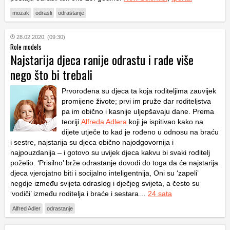
mozak
odrasli
odrastanje
28.02.2020. (09:30)
Role models
Najstarija djeca ranije odrastu i rade više
nego što bi trebali
Prvorođena su djeca ta koja roditeljima zauvijek
promijene živote; prvi im pruže dar roditeljstva
pa im obično i kasnije uljepšavaju dane. Prema
teoriji
Alfreda Adlera
koji je ispitivao kako na
dijete utječe to kad je rođeno u odnosu na braću
i sestre, najstarija su djeca obično najodgovornija i
najpouzdanija – i gotovo su uvijek djeca kakvu bi svaki roditelj
poželio. ‘Prisilno’ brže odrastanje dovodi do toga da će najstarija
djeca vjerojatno biti i socijalno inteligentnija, Oni su ‘zapeli’
negdje između svijeta odraslog i dječjeg svijeta, a često su
‘vodiči’ između roditelja i braće i sestara…
24 sata
Alfred Adler
odrastanje