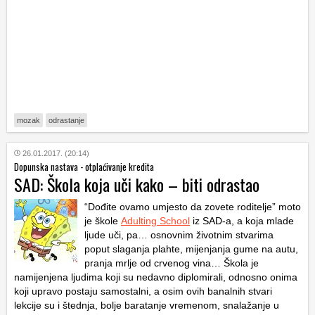
mozak
odrastanje
26.01.2017. (20:14)
Dopunska nastava - otplaćivanje kredita
SAD: Škola koja uči kako – biti odrastao
“Dođite ovamo umjesto da zovete roditelje” moto
je škole
Adulting School
iz SAD-a, a koja mlade
ljude uči, pa… osnovnim životnim stvarima
poput slaganja plahte, mijenjanja gume na autu,
pranja mrlje od crvenog vina… Škola je
namijenjena ljudima koji su nedavno diplomirali, odnosno onima
koji upravo postaju samostalni, a osim ovih banalnih stvari
lekcije su i štednja, bolje baratanje vremenom, snalažanje u