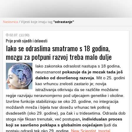
Naslovnica
/
Vijesti koje imaju tag
"odrastanje"
KATEGORIJE
02.07. (11:00)
Prije prvih sijedih i ćelavosti
HRVATSKI
Iako se odraslima smatramo s 18 godina,
WEB
mozgu za potpuni razvoj treba malo dulje
Iako zakonska odraslost nastupa s 18 godina,
neuroznanost
pokazuje da je mozak tada još
daleko od dovršenog razvoja
. Mit o 25. godini
kao vrhuncu zrelosti zastario je; novija
istraživanja otkrivaju da se različite moždane
regije razvijaju neravnomjerno pod utjecajem genetike i okoline.
Izvršne funkcije stabiliziraju se oko 20. godine, no integracija
moždanih mreža i bijela tvar dosežu vrhunac tek potkraj
dvadesetih (oko 29. godine), pa čak i u tridesetima. Odrasla dob
stoga nije fiksan trenutak, već postupan
, individualan proces
koji se savršeno poklapa s globalnim osjećajem
ljudi da
postaju odrasli tek oko 29. godine.
New Scientist
,
tportal