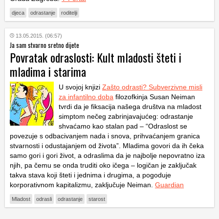
djeca
odrastanje
roditelji
13.05.2015. (06:57)
Ja sam stvarno sretno dijete
Povratak odraslosti: Kult mladosti šteti i
mladima i starima
U svojoj knjizi
Zašto odrasti? Subverzivne misli
za infantilno doba
filozofkinja Susan Neiman
tvrdi da je fiksacija našega društva na mladost
simptom nečeg zabrinjavajućeg: odrastanje
shvaćamo kao stalan pad – “Odraslost se
povezuje s odbacivanjem nada i snova, prihvaćanjem granica
stvarnosti i odustajanjem od života”. Mladima govori da ih čeka
samo gori i gori život, a odraslima da je najbolje nepovratno iza
njih, pa čemu se onda truditi oko ičega – logičan je zaključak
takva stava koji šteti i jednima i drugima, a pogoduje
korporativnom kapitalizmu, zaključuje Neiman.
Guardian
Mladost
odrasli
odrastanje
starost