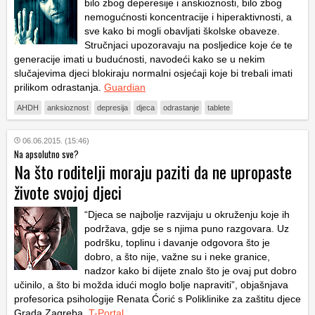
bilo zbog deperesije i anskioznosti, bilo zbog
nemogućnosti koncentracije i hiperaktivnosti, a
sve kako bi mogli obavljati školske obaveze.
Stručnjaci upozoravaju na posljedice koje će te
generacije imati u budućnosti, navodeći kako se u nekim
slučajevima djeci blokiraju normalni osjećaji koje bi trebali imati
prilikom odrastanja.
Guardian
AHDH
anksioznost
depresija
djeca
odrastanje
tablete
06.06.2015. (15:46)
Na apsolutno sve?
Na što roditelji moraju paziti da ne upropaste
živote svojoj djeci
“Djeca se najbolje razvijaju u okruženju koje ih
podržava, gdje se s njima puno razgovara. Uz
podršku, toplinu i davanje odgovora što je
dobro, a što nije, važne su i neke granice,
nadzor kako bi dijete znalo što je ovaj put dobro
učinilo, a što bi možda idući moglo bolje napraviti”, objašnjava
profesorica psihologije Renata Ćorić s Poliklinike za zaštitu djece
Grada Zagreba.
T-Portal