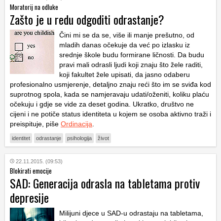
Moratorij na odluke
Zašto je u redu odgoditi odrastanje?
Čini mi se da se, više ili manje prešutno, od
mladih danas očekuje da već po izlasku iz
srednje škole budu formirane ličnosti. Da budu
pravi mali odrasli ljudi koji znaju što žele raditi,
koji fakultet žele upisati, da jasno odaberu
profesionalno usmjerenje, detaljno znaju reći što im se sviđa kod
suprotnog spola, kada se namjeravaju udati/oženiti, koliku plaću
očekuju i gdje se vide za deset godina. Ukratko, društvo ne
cijeni i ne potiče status identiteta u kojem se osoba aktivno traži i
preispituje, piše
Ordinacija
.
identitet
odrastanje
psihologija
život
22.11.2015. (09:53)
Blokirati emocije
SAD: Generacija odrasla na tabletama protiv
depresije
Milijuni djece u SAD-u odrastaju na tabletama,