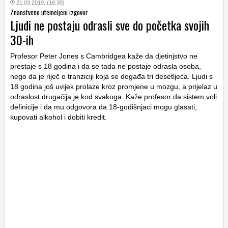
21.03.2019. (16:30)
Znanstveno utemeljeni izgovor
Ljudi ne postaju odrasli sve do početka svojih
30-ih
Profesor Peter Jones s Cambridgea kaže da djetinjstvo ne
prestaje s 18 godina i da se tada ne postaje odrasla osoba,
nego da je riječ o tranziciji koja se događa tri desetljeća. Ljudi s
18 godina još uvijek prolaze kroz promjene u mozgu, a prijelaz u
odraslost drugačija je kod svakoga. Kaže profesor da sistem voli
definicije i da mu odgovora da 18-godišnjaci mogu glasati,
kupovati alkohol i dobiti kredit.