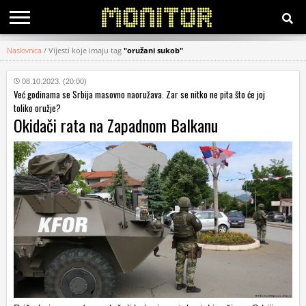
Naslovnica
/
Vijesti koje imaju tag
"oružani sukob"
KATEGORIJE
08.10.2023. (20:00)
Već godinama se Srbija masovno naoružava. Zar se nitko ne pita što će joj
HRVATSKI
toliko oružje?
WEB
Okidači rata na Zapadnom Balkanu