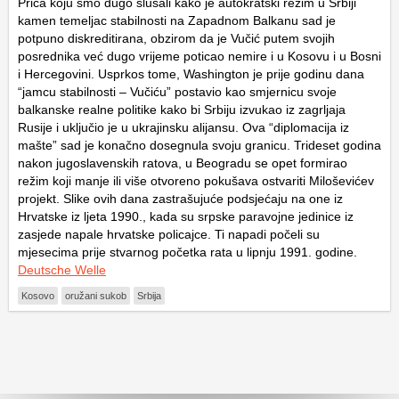
Priča koju smo dugo slušali kako je autokratski režim u Srbiji
kamen temeljac stabilnosti na Zapadnom Balkanu sad je
potpuno diskreditirana, obzirom da je Vučić putem svojih
posrednika već dugo vrijeme poticao nemire i u Kosovu i u Bosni
i Hercegovini. Usprkos tome, Washington je prije godinu dana
“jamcu stabilnosti – Vučiću” postavio kao smjernicu svoje
balkanske realne politike kako bi Srbiju izvukao iz zagrljaja
Rusije i uključio je u ukrajinsku alijansu. Ova “diplomacija iz
mašte” sad je konačno dosegnula svoju granicu. Trideset godina
nakon jugoslavenskih ratova, u Beogradu se opet formirao
režim koji manje ili više otvoreno pokušava ostvariti Miloševićev
projekt. Slike ovih dana zastrašujuće podsjećaju na one iz
Hrvatske iz ljeta 1990., kada su srpske paravojne jedinice iz
zasjede napale hrvatske policajce. Ti napadi počeli su
mjesecima prije stvarnog početka rata u lipnju 1991. godine.
Deutsche Welle
Kosovo
oružani sukob
Srbija