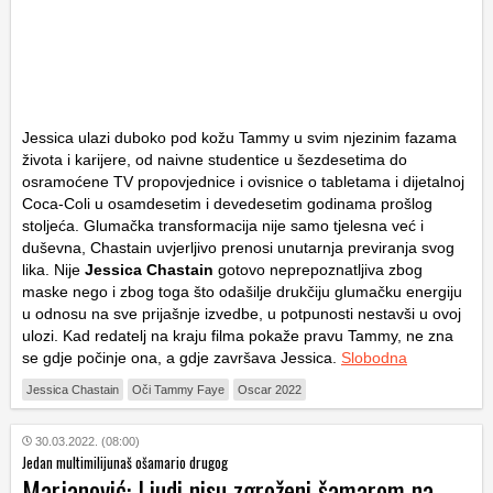
Jessica ulazi duboko pod kožu Tammy u svim njezinim fazama
života i karijere, od naivne studentice u šezdesetima do
osramoćene TV propovjednice i ovisnice o tabletama i dijetalnoj
Coca-Coli​ u osamdesetim i devedesetim godinama prošlog
stoljeća. Glumačka transformacija nije samo tjelesna već i
duševna, Chastain uvjerljivo prenosi unutarnja previranja svog
lika. Nije
Jessica Chastain
gotovo neprepoznatljiva zbog
maske nego i zbog toga što odašilje drukčiju glumačku energiju
u odnosu na sve prijašnje izvedbe, u potpunosti nestavši u ovoj
ulozi. Kad redatelj na kraju filma pokaže pravu Tammy, ne zna
se gdje počinje ona, a gdje završava Jessica.
Slobodna
Jessica Chastain
Oči Tammy Faye
Oscar 2022
30.03.2022. (08:00)
Jedan multimilijunaš ošamario drugog
Marjanović: Ljudi nisu zgroženi šamarom na