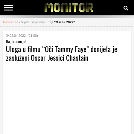
Naslovnica
/
Vijesti koje imaju tag
"Oscar 2022"
KATEGORIJE
02.04.2022. (21:00)
Da, to sam ja!
HRVATSKI
Uloga u filmu “Oči Tammy Faye” donijela je
WEB
zasluženi Oscar Jessici Chastain