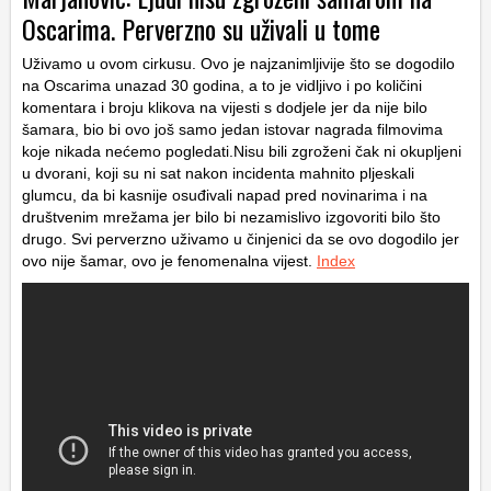
Oscarima. Perverzno su uživali u tome
Uživamo u ovom cirkusu. Ovo je najzanimljivije što se dogodilo
na Oscarima unazad 30 godina, a to je vidljivo i po količini
komentara i broju klikova na vijesti s dodjele jer da nije bilo
šamara, bio bi ovo još samo jedan istovar nagrada filmovima
koje nikada nećemo pogledati.Nisu bili zgroženi čak ni okupljeni
u dvorani, koji su ni sat nakon incidenta mahnito pljeskali
glumcu, da bi kasnije osuđivali napad pred novinarima i na
društvenim mrežama jer bilo bi nezamislivo izgovoriti bilo što
drugo. Svi perverzno uživamo u činjenici da se ovo dogodilo jer
ovo nije šamar, ovo je fenomenalna vijest.
Index