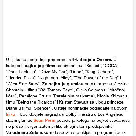
U tijeku su posljednje pripreme za
94. dodjelu Oscara.
U
kategoriji
najboljeg filma
nominirani su: “Belfast”, “CODA”,
“Don’t Look Up”, “Drive My Car”, “Dune”, “King Richard”,
“Licorice Pizza”, “Nightmare Alley”, “The Power of the Dog” i
“West Side Story”. Za
najbolju glumicu
nominirane su: Jessica
Chastain u filmu ”Oči Tammy Faye“, Olivia Colman u ”Mračnoj
kćeri“, Penélope Cruz u ”Paralelnim majkama“, Nicole Kidman u
filmu ”Being the Ricardos“ i Kristen Stewart za ulogu princeze
Diane u filmu ”Spencer“. Ostale nominacije pogledajte na ovom
linku
. Uoči dodjele nagrada u Dolby Theatru u Los Angelesu
slavni glumac
Sean Penn
pozvao je kolege na bojkot svečanosti
ne pruže li organizatori priliku ukrajinskom predsjedniku
Volodimiru Zelenskom
da se izravno uključi u program i održi