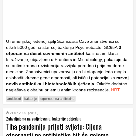
U rumunjskoj ledenoj špilji Scărișoara Cave znanstvenici su
otkrili 5000 godina star soj bakterije Psychrobacter SC65A.
3
otporan na deset suvremenih antibiotika
iz osam klasa.
Istraživanje, objavljeno u Frontiers in Microbiology, pokazuje da
se antimikrobna rezistencija razvijala prirodno i prije moderne
medicine. Znanstvenici upozoravaju da bi otapanje leda moglo
osloboditi drevne gene otpornosti, ali ističu i potencijal za
razvoj
novih antibiotika i biotehnoloških rješenja.
Otkriće dodatno
naglašava globalnu prijetnju antimikrobne rezistencije.
HRT
antibiotici
bakterije
otpornost na antibiotike
21.07.2025. (20:00)
Zahvaljujemo na sudjelovanju, bakterije pobjeđuju
Tiha pandemija prijeti svijetu: Cijena
otpornosti na antibiotike bit će golema