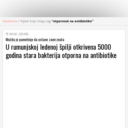
Naslovnica
/
Vijesti koje imaju tag
"otpornost na antibiotike"
KATEGORIJE
18.02. (20:00)
Možda je pametnije da ostane zamrznuta
HRVATSKI
U rumunjskoj ledenoj špilji otkrivena 5000
WEB
godina stara bakterija otporna na antibiotike