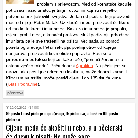
problem s prijevozom. Med od kornatske kadulje
potrošači traže, unatoč jeftinijim uvoznim koji su nerijetko
patvorine bez ljekovitih svojstva. Jedan od pčelara koji proizvodi
med od nje je Petar Matak. Uz klasični med, proizvodit će likere
od meda, te krem i imunomed. Baza za imunomed je propolis,
cvjetni prah i med, a konačni proizvod služi podizanju prirodnog
imuniteta pa je sve traženiji na tržištu. Već sada uz pomoć
posebnog uređaja Petar sakuplja pčelinji otrov od kojega
namjerava proizvoditi kozmetičke pripravke. Radi se o
prirodnom botoksu
koji će, kako reče, “pomaći ženama da
ostanu vječno mlade”. Priču donosi
Agroklub
. Na pčelinjem se
otrovu, ako postigne određenu kvalitetu, može dobro i zaraditi.
Kilogram na tržištu može postići cijenu i do 135 tisuća kuna
(
Glas Podravine
).
pčelarstvo
12.09.2021. (14:00)
85 posto korist pčela je u oprašivanju, 15 pčelareva, a troškovi 100 posto
pčelarevi
Cijene meda će skočiti u nebo, a u pčelarski
će dnevnik pisati: Ne može gore