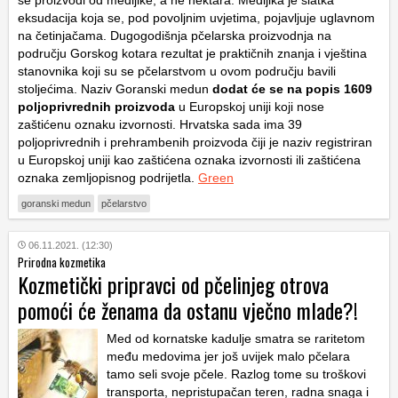
eksudacija koja se, pod povoljnim uvjetima, pojavljuje uglavnom
na četinjačama. Dugogodišnja pčelarska proizvodnja na
području Gorskog kotara rezultat je praktičnih znanja i vještina
stanovnika koji su se pčelarstvom u ovom području bavili
stoljećima. Naziv Goranski medun
dodat će se na popis 1609
poljoprivrednih proizvoda
u Europskoj uniji koji nose
zaštićenu oznaku izvornosti. Hrvatska sada ima 39
poljoprivrednih i prehrambenih proizvoda čiji je naziv registriran
u Europskoj uniji kao zaštićena oznaka izvornosti ili zaštićena
oznaka zemljopisnog podrijetla.
Green
goranski medun
pčelarstvo
06.11.2021. (12:30)
Prirodna kozmetika
Kozmetički pripravci od pčelinjeg otrova
pomoći će ženama da ostanu vječno mlade?!
Med od kornatske kadulje smatra se raritetom
među medovima jer još uvijek malo pčelara
tamo seli svoje pčele. Razlog tome su troškovi
transporta, nepristupačan teren, radna snaga i