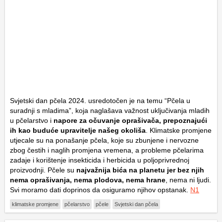
Svjetski dan pčela 2024. usredotočen je na temu “Pčela u
suradnji s mladima”, koja naglašava važnost uključivanja mladih
u pčelarstvo i
napore za očuvanje oprašivača, prepoznajući
ih kao buduće upravitelje našeg okoliša
. Klimatske promjene
utjecale su na ponašanje pčela, koje su zbunjene i nervozne
zbog čestih i naglih promjena vremena, a probleme pčelarima
zadaje i korištenje insekticida i herbicida u poljoprivrednoj
proizvodnji. Pčele su
najvažnija bića na planetu jer bez njih
nema oprašivanja, nema plodova, nema hrane
, nema ni ljudi.
Svi moramo dati doprinos da osiguramo njihov opstanak.
N1
klimatske promjene
pčelarstvo
pčele
Svjetski dan pčela