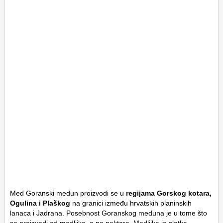
Med Goranski medun proizvodi se u
regijama Gorskog kotara,
Ogulina i Plaškog
na granici između hrvatskih planinskih
lanaca i Jadrana. Posebnost Goranskog meduna je u tome što
se proizvodi od medljike, a ne nektara. Medljika je slatka