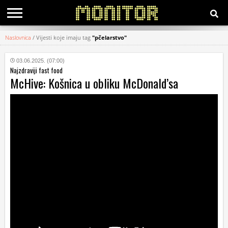
Naslovnica
/
Vijesti koje imaju tag
"pčelarstvo"
KATEGORIJE
03.06.2025. (07:00)
Najzdraviji fast food
HRVATSKI
McHive: Košnica u obliku McDonald’sa
WEB