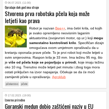
06.07.2023. (11:00)
Oprašuje dok god ima struje
Stvorena prva robotska pčela koja može
letjeti kao prava
Robot je nazvan
Bee++
, ima četiri krila, od kojih
je svako opremljeno neovisnim laganim
aktuatorima (svojevrsni motor, op.ur.) koji
mogu
samostalno kontrolirati krilo
. Specifičan dizajn
omogućava ovom umjetnom oprašivaču da u
kretanju oponaša prave pčele. To je prvi robot koji može letjeti u
svim smjerovima. Raspon krila je 33 mm. Ima težinu 95 mg, što
je
više od pčela koje se pojavljuju u prirodi
, koje imaju težinu
oko 10 mg. Trenutno može letjeti pet minuta i zbog toga mora
ostati priključen na izvor napajanja. Očekuje se da će moći
zamijeniti pčele u oprašivanju.
Agroklub
pčelarstvo
pčele
17.02.2023. (19:00)
Izvorno prirodno
Goranski medun dobio zaštićeni naziv u EU