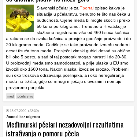
Slavonski pčelar je za
Tportal
opisao kakva je
situacija u pčelarstvu, trenutno te što nas čeka u
budućnosti. Cijene meda bi mogle skočiti i preko
50 kuna po kilogramu. Trenutno u Hrvatskoj je
službeno registrirano više od 460 tisuća košnica,
a računa se da svaka košnica u prosjeku godišnje proizvede i do
20 kilograma meda. Godišnje se tako proizvede između sedam i
deset tisuća tona meda. Prosječni zimski gubici dosad su obično
bili oko 5 posto, a sad bi taj postotak mogao narasti i do 20-30.
U proizvodnji meda smo samodostatni, a prije ulaska u EU smo
izvozili oko 1600 tona. Nakon ulaska, izvoz se srozao. Problemi
su i oko troškova održavanja pčelinjaka, a i oko nereguliranja
meda na tržištu, gdje se mnogi miješaju s uvoznim i nemaju
provjereno porijeklo.
med
pčelarstvo
13.07.2020. (22:30)
Znanost bez odgovora
Međimurski pčelari nezadovoljni rezultatima
istraživanja o pomoru pčela