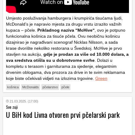
Umjesto posluživanja hamburgera i krumpirića tisućama ljudi,
McDonald’s je napravio mjesta za drugu vrstu izrazito važnih
kupaca – pčele.
Prikladnog naziva “McHive“
, ovo je potpuno
funkcionalna košnica za tisuće pčela. Ovu neobičnu košnicu
dizajnirao je nagrađivani scenograf Nicklas Nilsson, a sada
krase dvorište nekoliko restorana u Švedskoj. McHive je prvo
stavljen na aukciju,
gdje je prodan za više od 10.000 dolara, a
sva sredstva otišla su u dobrotvorne svrhe
. Dolazi u
kompletu s terasom i garniturama za sjedenje, elegantnim
drvenim oblogama, dva prozora za drive in te svim reklamama
koje biste očekivali vidjeti na izlozima trgovine.
Green
košnica
McDonalds
pčelarstvo
pčele
21.03.2025. (17:00)
Sve zuji
U BiH kod Livna otvoren prvi pčelarski park