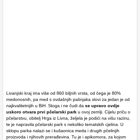
Livanjski kraj ima više od 860 biljnih vrsta, od čega je 80%
medonosnih, pa med s ovdašnjih pašnjaka slovi za jedan je od
najkvalitetnijih u BiH. Stoga i ne čudi da
se upravo ovdje
uskoro otvara
prvi pčelarski park
u ovoj zemlji. Cijelu priču o
pčelarstvu, obitelj Hrga iz Livna, željela je podići na višu razinu,
te je napravila pčelarski park s nekoliko tematskih cjelina. U
sklopu parka nalazi se i kušaonica meda i drugih pčelinjih
proizvoda i njihovih prerađevina. Tu je i apikomora, za kojom