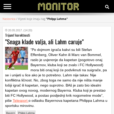
Naslovnica
/
Vijesti koje imaju tag
"Philpp Lahma"
KATEGORIJE
20.05.2017. (14:20)
Trijumf korektnosti
HRVATSKI
"Snaga klade valja, ali Lahm caruje"
WEB
“Po dojmom igrača kakvi su bili Stefan
Effenberg, Oliver Kahn ili Marc van Bommel,
raslo je uvjerenje da kapetan (pogotovo onaj
Bayernov, kluba koji se zvalo i FC Hollywood)
mora biti onaj koji će podviknuti na suigrače, pa
se i unijeti u lice ako je to potrebno. Lahm nije takav. Nije
konfliktna ličnost. No, zbog toga ne samo da nije ništa manje
lošiji igrač ili kapetan, nego suprotno. BAš je zato bio idealni
kapetan ovog novog, modernog Bayerna. Kluba koji je prestao
biti FC Hollywood, a postao posljednji krik nogometne mode”,
piše
Telesport
o odlasku Bayernova kapetana Philippa Lahma u
sportsku mirovinu.
Bayern
Philpp Lahma