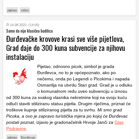
pijetao
video
14.08.2021. (14:00)
Samo da nije klasična budilica
Đurđevačke krovove krasi sve više pijetlova,
Grad daje do 300 kuna subvencije za njihovu
instalaciju
Pijetao, odnosno picok, simbol je grada
Đurđevca, no to je općepoznato, ako po
nečemu, onda po Legendi o Picokima i napada
Osmanlija na utvrdu Stari grad. Grad je u odluku
o komunalnom redu uveo subvenciju u iznosu
od 300 kuna za svakog vlasnika nekretnine koji na svoju kuću
odluči staviti stiliziranu statuu pijetla. Drugim riječima, priznat će
troškove kupnje stiliziranog pijetla za tu svrhu.
Mi smo grad
Picoka, a ovo je zapravo turistička mjera po kojoj će Đurđevac
postati poznat,
izjavio je gradonačelnik Hrvoje Janči za
Glas
Podravine
.
pijetao
Đurđevac