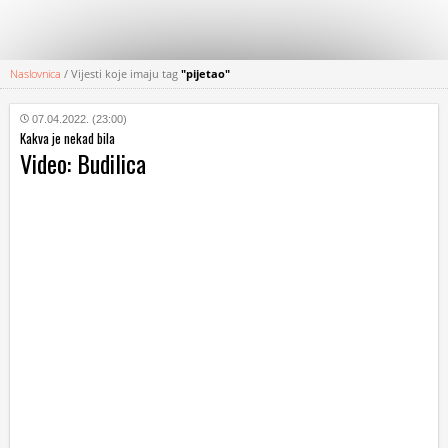
Naslovnica
/
Vijesti koje imaju tag
"pijetao"
KATEGORIJE
07.04.2022. (23:00)
Kakva je nekad bila
HRVATSKI
Video: Budilica
WEB