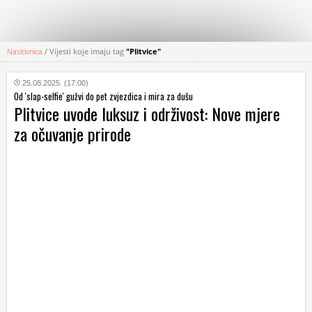
Naslovnica
/
Vijesti koje imaju tag
"Plitvice"
KATEGORIJE
25.08.2025. (17:00)
Od 'slap-selfie' gužvi do pet zvjezdica i mira za dušu
HRVATSKI
Plitvice uvode luksuz i održivost: Nove mjere
WEB
za očuvanje prirode