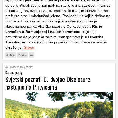
kg. Vrlo je
vješt penjač i može jako brzo trčati
, doseže brzinu i
do 80 km/h, ali svoj plijen ipak najradije lovi iz zasjede. Hrani se
pticama, gmazovima i vodozemcima, te manjim sisavcima, no
preferira srne i mladunčad jelena. Posljednji ris koji je došao na
područje Hrvatske je ris Kras koji je pušten na područje
Nacionalnog parka Plitvička jezera u Čorkovoj uvali.
Ris je
uhvaćen u Rumunjskoj i nakon karantene
, kojom je
potvrđeno da je jedinka zdrava, transportiran je u Hrvatsku.
Trenutno se nalazi na području parka i prilagođava se novom
okruženju.
Green
divljina
Plitvice
ris
18.08.2020. (20:30)
Korona party
Svjetski poznati DJ dvojac Disclosure
nastupio na Plitvicama