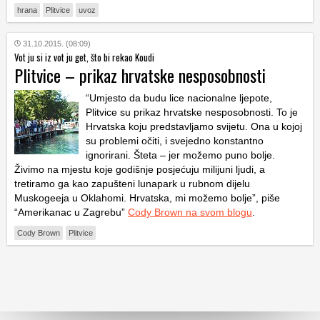
hrana
Plitvice
uvoz
31.10.2015. (08:09)
Vot ju si iz vot ju get, što bi rekao Koudi
Plitvice – prikaz hrvatske nesposobnosti
“Umjesto da budu lice nacionalne ljepote,
Plitvice su prikaz hrvatske nesposobnosti. To je
Hrvatska koju predstavljamo svijetu. Ona u kojoj
su problemi očiti, i svejedno konstantno
ignorirani. Šteta – jer možemo puno bolje.
Živimo na mjestu koje godišnje posjećuju milijuni ljudi, a
tretiramo ga kao zapušteni lunapark u rubnom dijelu
Muskogeeja u Oklahomi. Hrvatska, mi možemo bolje”, piše
“Amerikanac u Zagrebu”
Cody Brown na svom blogu
.
Cody Brown
Plitvice