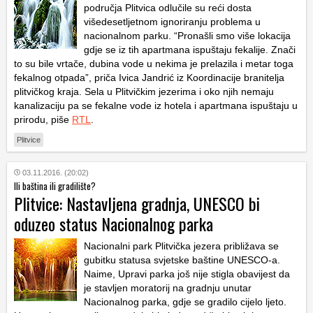
područja Plitvica odlučile su reći dosta
višedesetljetnom ignoriranju problema u
nacionalnom parku. “Pronašli smo više lokacija
gdje se iz tih apartmana ispuštaju fekalije. Znači
to su bile vrtače, dubina vode u nekima je prelazila i metar toga
fekalnog otpada”, priča Ivica Jandrić iz Koordinacije branitelja
plitvičkog kraja. Sela u Plitvičkim jezerima i oko njih nemaju
kanalizaciju pa se fekalne vode iz hotela i apartmana ispuštaju u
prirodu, piše
RTL
.
Plitvice
03.11.2016. (20:02)
Ili baština ili gradilište?
Plitvice: Nastavljena gradnja, UNESCO bi
oduzeo status Nacionalnog parka
Nacionalni park Plitvička jezera približava se
gubitku statusa svjetske baštine UNESCO-a.
Naime, Upravi parka još nije stigla obavijest da
je stavljen moratorij na gradnju unutar
Nacionalnog parka, gdje se gradilo cijelo ljeto.