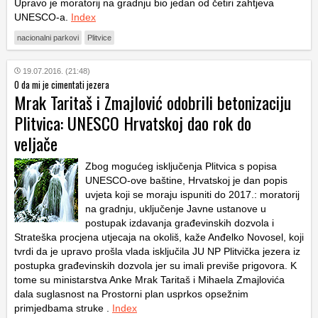
Upravo je moratorij na gradnju bio jedan od četiri zahtjeva
UNESCO-a.
Index
nacionalni parkovi
Plitvice
19.07.2016. (21:48)
O da mi je cimentati jezera
Mrak Taritaš i Zmajlović odobrili betonizaciju
Plitvica: UNESCO Hrvatskoj dao rok do
veljače
Zbog mogućeg isključenja Plitvica s popisa
UNESCO-ove baštine, Hrvatskoj je dan popis
uvjeta koji se moraju ispuniti do 2017.: moratorij
na gradnju, uključenje Javne ustanove u
postupak izdavanja građevinskih dozvola i
Strateška procjena utjecaja na okoliš, kaže Anđelko Novosel, koji
tvrdi da je upravo prošla vlada isključila JU NP Plitvička jezera iz
postupka građevinskih dozvola jer su imali previše prigovora. K
tome su ministarstva Anke Mrak Taritaš i Mihaela Zmajlovića
dala suglasnost na Prostorni plan usprkos opsežnim
primjedbama struke .
Index