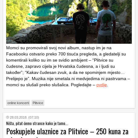
Momci su promovirali svoj novi album, nastup im je na
Facebooku ostvario preko 700 tisuća pregleda, a gledatelji su
komentirali koliko su im se svidio ambijent – “Plitvice su
čudesne, zapravo cijela je Hrvatska čudesna, a i ljudi su
također”; “Kakav čudesan zvuk, a da ne spominjem mjesto…
Prelijepo je”. Muzika nije smetala ni medvjedima ni pastrvama –
momci su slušali preko slušalica. Pogledajte –
ovdje
.
online koncerti
Plitvice
28.03.2018. (07:10)
Ništa, pitat ćemo strance kako je tamo...
Poskupjele ulaznice za Plitvice – 250 kuna za