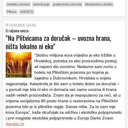
Anđelko novosel
betonizacija
građevinska dozvola
Ministarstvo okoliša
Plitvice
UNESCO
13.03.2016. (13:41)
U raljama uvoza
"Na Plitvicama za doručak – uvozna hrana,
ništa lokalno ni eko"
“Stotinu milijuna eura vrijedno je eko tržište u
Hrvatskoj, potreba za eko proizvodima postoji,
ali najveći dio uvozimo. Nedavno sam noćio u
hotelu na Plitvičkim jezerima po kojima je,
zajedno s Dubrovnikom, Hrvatska u svijetu
najpoznatija. Katastrofa je što sam u hotelu dobio za doručak –
u ponudi nije bila ni eko ni domaća već samo uvozna ili hrana
naših velikih proizvođača. Znam da je nepopularno za reći, ali u
vrijeme socijalizma 80 posto hrane u restoranima na Plitvičkim
jezerima bilo je iz plitvičke regije. Danas ništa. Za to nam nije
kriva Europa”, kaže stručnjak za održivu i ekološku poljoprivredu
i prvi magistar ekološke poljoprivrede u Europi Darko Znaor.
Agrobiz.hr