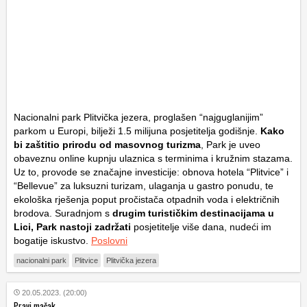
Nacionalni park Plitvička jezera, proglašen “najguglanijim”
parkom u Europi, bilježi 1.5 milijuna posjetitelja godišnje.
Kako
bi zaštitio prirodu od masovnog turizma
, Park je uveo
obaveznu online kupnju ulaznica s terminima i kružnim stazama.
Uz to, provode se značajne investicije: obnova hotela “Plitvice” i
“Bellevue” za luksuzni turizam, ulaganja u gastro ponudu, te
ekološka rješenja poput pročistača otpadnih voda i električnih
brodova. Suradnjom s
drugim turističkim destinacijama u
Lici, Park nastoji zadržati
posjetitelje više dana, nudeći im
bogatije iskustvo.
Poslovni
nacionalni park
Plitvice
Plitvička jezera
20.05.2023. (20:00)
Pravi mačak