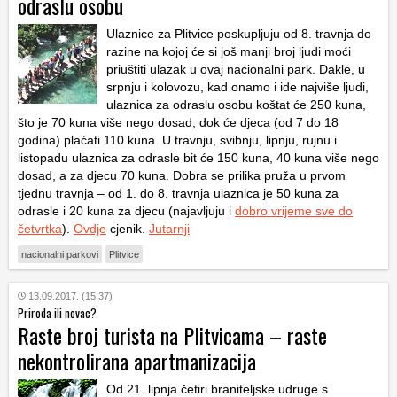
odraslu osobu
Ulaznice za Plitvice poskupljuju od 8. travnja do
razine na kojoj će si još manji broj ljudi moći
priuštiti ulazak u ovaj nacionalni park. Dakle, u
srpnju i kolovozu, kad onamo i ide najviše ljudi,
ulaznica za odraslu osobu koštat će 250 kuna,
što je 70 kuna više nego dosad, dok će djeca (od 7 do 18
godina) plaćati 110 kuna. U travnju, svibnju, lipnju, rujnu i
listopadu ulaznica za odrasle bit će 150 kuna, 40 kuna više nego
dosad, a za djecu 70 kuna. Dobra se prilika pruža u prvom
tjednu travnja – od 1. do 8. travnja ulaznica je 50 kuna za
odrasle i 20 kuna za djecu (najavljuju i
dobro vrijeme sve do
četvrtka
).
Ovdje
cjenik.
Jutarnji
nacionalni parkovi
Plitvice
13.09.2017. (15:37)
Priroda ili novac?
Raste broj turista na Plitvicama – raste
nekontrolirana apartmanizacija
Od 21. lipnja četiri braniteljske udruge s