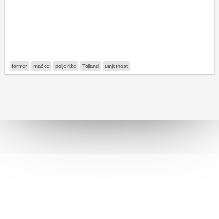
farmer
mačke
polje riže
Tajland
umjetnost