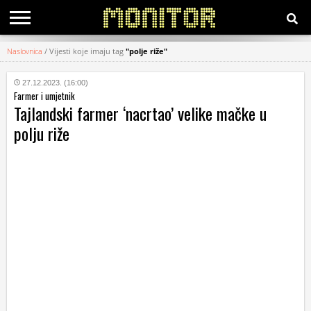
Naslovnica
/
Vijesti koje imaju tag
"polje riže"
KATEGORIJE
27.12.2023. (16:00)
Farmer i umjetnik
HRVATSKI
Tajlandski farmer ‘nacrtao’ velike mačke u
WEB
polju riže