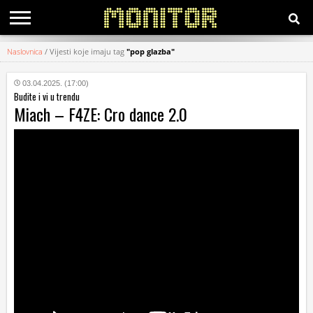
Naslovnica
/
Vijesti koje imaju tag
"pop glazba"
KATEGORIJE
03.04.2025. (17:00)
Budite i vi u trendu
HRVATSKI
Miach – F4ZE: Cro dance 2.0
WEB