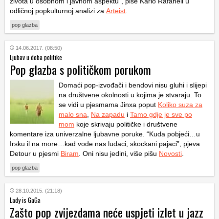
života u osobnom i javnom aspektu”, piše Karlo Rafaneli u
odličnoj popkulturnoj analizi za
Arteist
.
pop glazba
14.06.2017. (08:50)
Ljubav u doba politike
Pop glazba s političkom porukom
Domaći pop-izvođači i bendovi nisu gluhi i slijepi
na društvene okolnosti u kojima je stvaraju. To
se vidi u pjesmama Jinxa poput
Koliko suza za
malo sna
,
Na zapadu
i
Tamo gdje je sve po
mom
koje skrivaju političke i društvene
komentare iza univerzalne ljubavne poruke. “Kuda pobjeći…u
Irsku il na more…kad vode nas luđaci, skockani pajaci”, pjeva
Detour u pjesmi
Biram
. Oni nisu jedini, više pišu
Novosti
.
pop glazba
28.10.2015. (21:18)
Lady is GaGa
Zašto pop zvijezdama neće uspjeti izlet u jazz