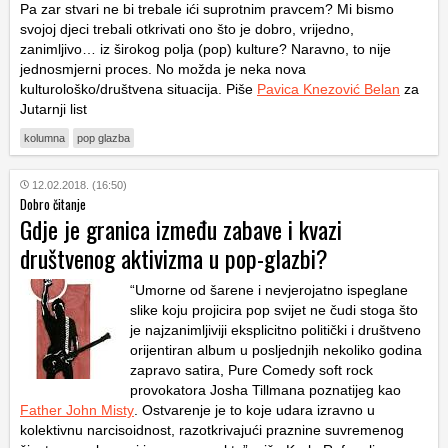
Pa zar stvari ne bi trebale ići suprotnim pravcem? Mi bismo
svojoj djeci trebali otkrivati ono što je dobro, vrijedno,
zanimljivo… iz širokog polja (pop) kulture? Naravno, to nije
jednosmjerni proces. No možda je neka nova
kulturološko/društvena situacija. Piše
Pavica Knezović Belan
za
Jutarnji list
kolumna
pop glazba
12.02.2018. (16:50)
Dobro čitanje
Gdje je granica između zabave i kvazi
društvenog aktivizma u pop-glazbi?
“Umorne od šarene i nevjerojatno ispeglane
slike koju projicira pop svijet ne čudi stoga što
je najzanimljiviji eksplicitno politički i društveno
orijentiran album u posljednjih nekoliko godina
zapravo satira, Pure Comedy soft rock
provokatora Josha Tillmana poznatijeg kao
Father John Misty
. Ostvarenje je to koje udara izravno u
kolektivnu narcisoidnost, razotkrivajući praznine suvremenog