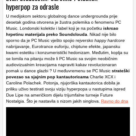
hyperpop za odrasle
U medijskom sektoru globalnog dance undergrounda prije
desetak godina otvorena je žustra polemika o fenomenu PC
Music. Londonski kolektiv i label koji je na početku
iskrcao
hrpetinu materijala preko Soundclouda
. Nikad nije bilo
sporno da je PC Music vješto spojio rejversko
happy hardcore
nabrijavanje, Eurotrance euforiju, chiptune efekte, japansku
kwami estetiku i konzumeristički hedonizam. Međutim, koplja su
se lomila na pitanju može li PC Music sa svojim neobičnim
audiovizualnim kreacijama napraviti kakav revolucionaran
pomak u dance glazbi ? U međuvremenu se PC Music
strateški
povezao sa sjajnim pop kantautoricama
Charlie XCX i
Caroline Polachek. Potonja, njujorška kantautorica dobila je
priliku uživo testirati svoju viziju hyperpopa u nastupima ispred
Due Lipe na američkom dijelu trijumfalne turneje Future
Nostalgia. Što je nastavila s nizom jakih singlova.
Ravno do dna