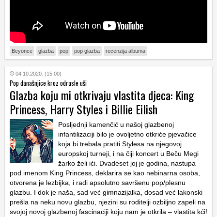
Beyonce
glazba
pop
pop glazba
recenzija albuma
04.10.2020. (15:00)
Pop današnjice kroz odrasle uši
Glazba koju mi otkrivaju vlastita djeca: King
Princess, Harry Styles i Billie Eilish
Posljednji kamenčić u našoj glazbenoj
infantilizaciji bilo je ovoljetno otkriće pjevačice
koja bi trebala pratiti Stylesa na njegovoj
europskoj turneji, i na čiji koncert u Beču Megi
žarko želi ići. Dvadeset joj je godina, nastupa
pod imenom King Princess, deklarira se kao nebinarna osoba,
otvorena je lezbijka, i radi apsolutno savršenu pop/plesnu
glazbu. I dok je naša, sad već gimnazijalka, dosad već lakonski
prešla na neku novu glazbu, njezini su roditelji ozbiljno zapeli na
svojoj novoj glazbenoj fascinaciji koju nam je otkrila – vlastita kći!