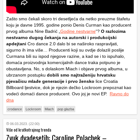
Zašto smo čekali skoro tri desetljeća da netko preuzme štafetu
koju je davne 1995. godine ponio Denis Curman kao producent
prvog albuma Nine Badrić „
Godine nestvarne
“?
O razlozima
nestvarno dugog čekanja na autorski i produkcijski
apdejtani
Cro dance 2.0 dalo bi se naširoko raspravljati,
sigurno ih ima više… Producenti koji su ovdje dolazili poslije
Curmana bili su ispod njegove razine, a kad se i to ispuhalo,
domaća proizvodnja komercijalnih dance traka potpuno je
obustavljena. No, s dolaskom Miach i objave prvog albuma, u
ubrzanom postupku
dobili smo najtraženiju hrvatsku
pjevačicu mlađe generacije i prvo žensko
lice Croatia
Billboard ljestvice, dok je njezin dečko Lockroom prepoznat kao
vodeći domaći dance producent. Ovo joj je novi EP.
Ravno do
dna
crodance
Lockroom
Miach
pop glazba
06.03.2023. (22:00)
Više od kratkotrajnog trenda
Zvuk dvadesetih: Caroline Polachek –