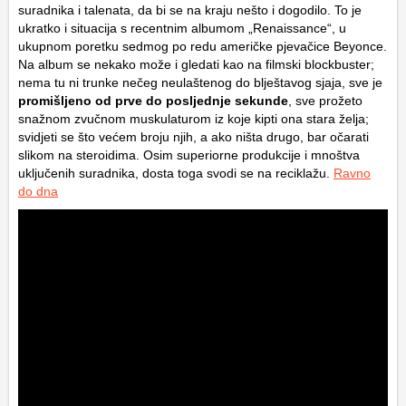
suradnika i talenata, da bi se na kraju nešto i dogodilo. To je
ukratko i situacija s recentnim albumom „Renaissance“, u
ukupnom poretku sedmog po redu američke pjevačice Beyonce.
Na album se nekako može i gledati kao na filmski blockbuster;
nema tu ni trunke nečeg neulaštenog do blještavog sjaja, sve je
promišljeno od prve do posljednje sekunde
, sve prožeto
snažnom zvučnom muskulaturom iz koje kipti ona stara želja;
svidjeti se što većem broju njih, a ako ništa drugo, bar očarati
slikom na steroidima. Osim superiorne produkcije i mnoštva
uključenih suradnika, dosta toga svodi se na reciklažu.
Ravno
do dna