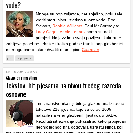
vode?
Mnoge su pop zvijezde, neuspješno, pokušale
vratiti staru slavu izletima u jazz vode. Rod
Stewart,
Robbie Williams
, Paul McCartney te
Lady Gaga
i
Annie Lennox
samo su neki
primjeri. No jazz ima svoju povijest i kulturu te
zahtjeva posebne tehnike i koliko god se trudili, pop glazbenici
ne mogu samo tako ‘uhvatiti ritam’, piše
Guardian
.
jazz
pop glazba
31.05.2015. (08:50)
Glavno da rima štima
Tekstovi hit pjesama na nivou trećeg razreda
osnovne
Tim znanstvenika i ljubitelja glazbe analizirao je
tekstove 225 pjesma koje su se od 2005.
nalazile na vrhu glazbenih ljestvica u SAD-u.
Rezultati istraživanja pokazali su kako prosječan
rječnik jednog hita odgovara uzrastu klinca koji