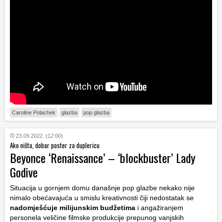
Caroline Polachek
glazba
pop glazba
23.09.2022. (12:00)
Ako ništa, dobar poster za duplericu
Beyonce ‘Renaissance’ – ‘blockbuster’ Lady
Godive
Situacija u gornjem domu današnje pop glazbe nekako nije
nimalo obećavajuća u smislu kreativnosti čiji nedostatak se
nadomješćuje milijunskim budžetima
i angažiranjem
personela veličine filmske produkcije prepunog vanjskih