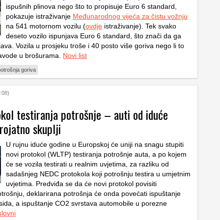
ispušnih plinova nego što to propisuje Euro 6 standard,
pokazuje istraživanje
Međunarodnog vijeća za čistu vožnju
na 541 motornom vozilu (
ovdje
istraživanje). Tek svako
deseto vozilo ispunjava Euro 6 standard, što znači da ga
va. Vozila u prosjeku troše i 40 posto više goriva nego li to
navode u brošurama.
Novi list
otrošnja goriva
:08)
kol testiranja potrošnje – auti od iduće
rojatno skuplji
U rujnu iduće godine u Europskoj će uniji na snagu stupiti
novi protokol (WLTP) testiranja potrošnje auta, a po kojem
će se vozila testirati u realnim uvjetima, za razliku od
sadašnjeg NEDC protokola koji potrošnju testira u umjetnim
uvjetima. Predviđa se da će novi protokol povisiti
otrošnju, deklarirana potrošnja će onda povećati ispuštanje
ksida, a ispuštanje CO2 svrstava automobile u porezne
lovni