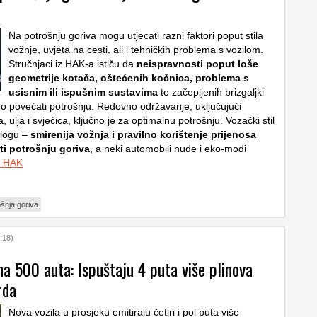
Na potrošnju goriva mogu utjecati razni faktori poput stila
vožnje, uvjeta na cesti, ali i tehničkih problema s vozilom.
Stručnjaci iz HAK-a ističu da
neispravnosti poput loše
geometrije kotača, oštećenih kočnica, problema s
usisnim ili ispušnim sustavima
te začepljenih brizgaljki
 povećati potrošnju. Redovno održavanje, uključujući
a, ulja i svjećica, ključno je za optimalnu potrošnju. Vozački stil
ulogu –
smirenija vožnja i pravilno korištenje prijenosa
i potrošnju goriva
, a neki automobili nude i eko-modi
a HAK
ošnja goriva
:18)
a 500 auta: Ispuštaju 4 puta više plinova
rda
Nova vozila u prosjeku emitiraju četiri i pol puta više