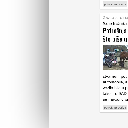
potrošnja goriva
02.03.2016. (13
Ma, ne troši ništa
Potrošnja
što piše 
stvarnom potr
automobila, a
vozila bila u
tako – u SAD-
se navodi u 
potrošnja goriva