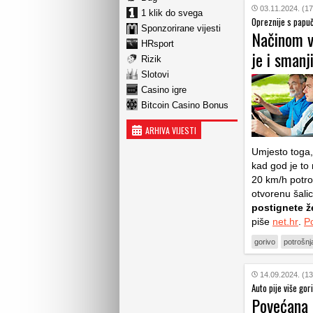
03.11.2024. (17
1 klik do svega
Opreznije s papu
Sponzorirane vijesti
Načinom v
HRsport
je i smanji
Rizik
Slotovi
Casino igre
Bitcoin Casino Bonus
ARHIVA VIJESTI
Umjesto toga,
kad god je to
20 km/h potroš
otvorenu šali
postignete ž
piše
net.hr
.
P
gorivo
potrošnj
14.09.2024. (13
Auto pije više go
Povećana p