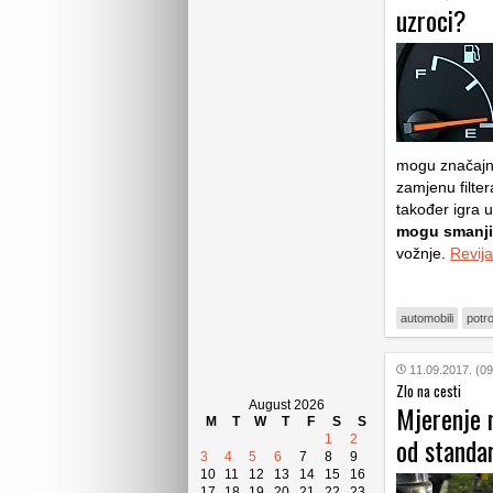
uzroci?
mogu značajno
zamjenu filter
također igra 
mogu smanjit
vožnje.
Revij
automobili
potr
11.09.2017. (09
Zlo na cesti
August 2026
Mjerenje n
M
T
W
T
F
S
S
od standa
1
2
3
4
5
6
7
8
9
10
11
12
13
14
15
16
17
18
19
20
21
22
23