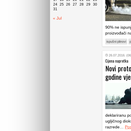
24
25
26
27
28
29
30
31
« Jul
90% ne ispunja
proizvođači 
ispušni plinovi
p
26.07.2016. (06
Cijena napretka
Novi proto
godine vje
deklariranu p
ugljičnog dio
razrede…
Pos