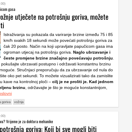
:00)
čicom gasa
ožnje utječete na potrošnju goriva, možete
ti
Istraživanja su pokazala da variranje brzine između 75 i 85
km/h svakih 18 sekundi može povećati potrošnju goriva za
čak 20 posto. Način na koji upravljate papučicom gasa ima
ogroman utjecaj na potrošnju goriva.
Naglo ubrzavanje i
česte promjene brzine značajno povećavaju potrošnju
.
 pokušajte ubrzavati postupno i održavati konstantnu brzinu
 moguće. Stručnjaci preporučuju da za ubrzavanje od nula do
ite oko pet sekundi. To možete vizualizirati tako da zamislite
cu kave na kontrolnoj ploči –
cilj je ne proliti je. Kad jednom
eljenu brzinu
, održavajte je što je moguće konstantnijom,
oslovni
a goriva
vožnja
:00)
riva? Vrijeme je za doktora mehanike
otrošnja goriva: Koji bi sve mogli biti