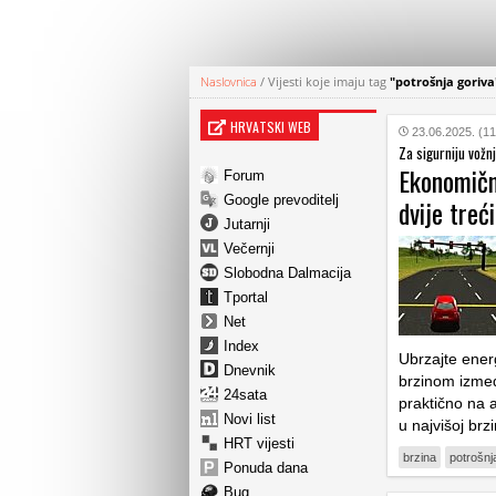
Naslovnica
/
Vijesti koje imaju tag
"potrošnja goriva
HRVATSKI WEB
23.06.2025. (11
Za sigurniju vožnj
Ekonomična
Forum
Google prevoditelj
dvije treć
Jutarnji
Večernji
Slobodna Dalmacija
Tportal
Net
Index
Ubrzajte energ
Dnevnik
brzinom izmeđ
24sata
praktično na 
Novi list
u najvišoj brzi
HRT vijesti
brzina
potrošnj
Ponuda dana
Bug