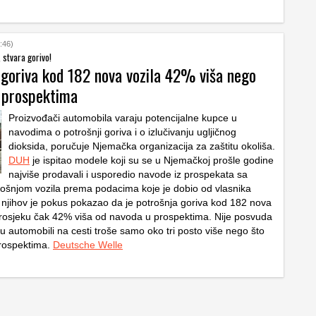
:46)
, stvara gorivo!
 goriva kod 182 nova vozila 42% viša nego
u prospektima
Proizvođači automobila varaju potencijalne kupce u
navodima o potrošnji goriva i o izlučivanju ugljičnog
dioksida, poručuje Njemačka organizacija za zaštitu okoliša.
DUH
je ispitao modele koji su se u Njemačkoj prošle godine
najviše prodavali i usporedio navode iz prospekata sa
ošnjom vozila prema podacima koje je dobio od vlasnika
 njihov je pokus pokazao da je potrošnja goriva kod 182 nova
 prosjeku čak 42% viša od navoda u prospektima. Nije posvuda
u automobili na cesti troše samo oko tri posto više nego što
prospektima.
Deutsche Welle