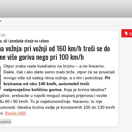
"
F
:00)
u, ali i povoljnije stanje na računu
 vožnja: pri vožnji od 160 km/h troši se do
ine više goriva nego pri 100 km/h
Otpor zraka raste kvadratno na brzinu – a ne linearno.
Dakle, čak i ako idete samo malo brže, otpor će se povećati
mnogo više od vašeg ritma vožnje, a s tim i potrošnja.
Pri
brzinama od oko 140 km/h, automobil troši
natprosječnu količinu goriva
. Koja je brzina idealna?
ično, prebacite u najviši mogući stupanj prijenosa i vozite
u 60 i 90 km/h. To je najekonomičnije. Naravno, to nije
autocesti. Idealna brzina ovdje je konstantnih 100 do 130 km/h
ni.
Revija HAK
a goriva