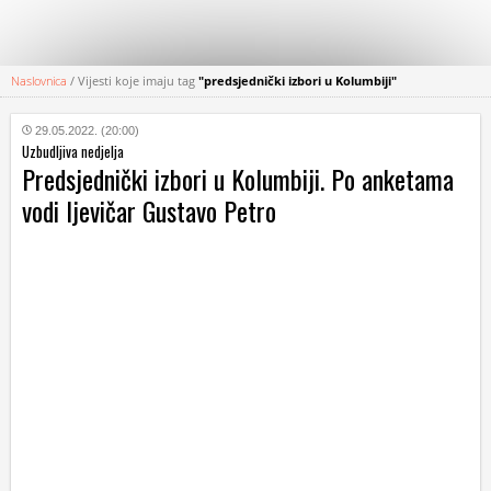
Naslovnica
/
Vijesti koje imaju tag
"predsjednički izbori u Kolumbiji"
KATEGORIJE
29.05.2022. (20:00)
Uzbudljiva nedjelja
HRVATSKI
Predsjednički izbori u Kolumbiji. Po anketama
WEB
vodi ljevičar Gustavo Petro