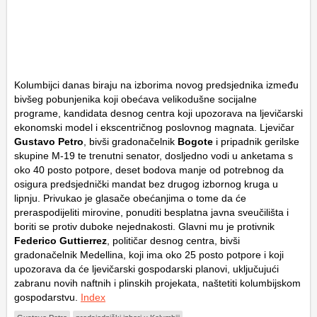
Kolumbijci danas biraju na izborima novog predsjednika između
bivšeg pobunjenika koji obećava velikodušne socijalne
programe, kandidata desnog centra koji upozorava na ljevičarski
ekonomski model i ekscentričnog poslovnog magnata. Ljevičar
Gustavo Petro
, bivši gradonačelnik
Bogote
i pripadnik gerilske
skupine M-19 te trenutni senator, dosljedno vodi u anketama s
oko 40 posto potpore, deset bodova manje od potrebnog da
osigura predsjednički mandat bez drugog izbornog kruga u
lipnju. Privukao je glasače obećanjima o tome da će
preraspodijeliti mirovine, ponuditi besplatna javna sveučilišta i
boriti se protiv duboke nejednakosti. Glavni mu je protivnik
Federico Guttierrez
, političar desnog centra, bivši
gradonačelnik Medellina, koji ima oko 25 posto potpore i koji
upozorava da će ljevičarski gospodarski planovi, uključujući
zabranu novih naftnih i plinskih projekata, naštetiti kolumbijskom
gospodarstvu.
Index