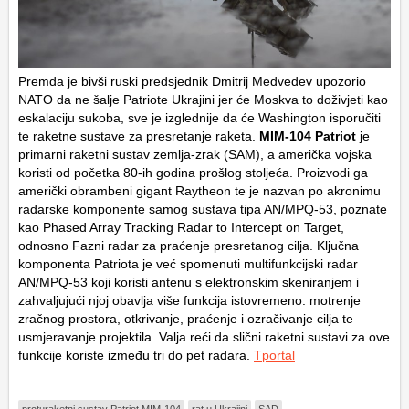
Premda je bivši ruski predsjednik Dmitrij Medvedev upozorio
NATO da ne šalje Patriote Ukrajini jer će Moskva to doživjeti kao
eskalaciju sukoba, sve je izglednije da će Washington isporučiti
te raketne sustave za presretanje raketa.
MIM-104 Patriot
je
primarni raketni sustav zemlja-zrak (SAM), a američka vojska
koristi od početka 80-ih godina prošlog stoljeća. Proizvodi ga
američki obrambeni gigant Raytheon te je nazvan po akronimu
radarske komponente samog sustava tipa AN/MPQ-53, poznate
kao Phased Array Tracking Radar to Intercept on Target,
odnosno Fazni radar za praćenje presretanog cilja. Ključna
komponenta Patriota je već spomenuti multifunkcijski radar
AN/MPQ-53 koji koristi antenu s elektronskim skeniranjem i
zahvaljujući njoj obavlja više funkcija istovremeno: motrenje
zračnog prostora, otkrivanje, praćenje i ozračivanje cilja te
usmjeravanje projektila. Valja reći da slični raketni sustavi za ove
funkcije koriste između tri do pet radara.
Tportal