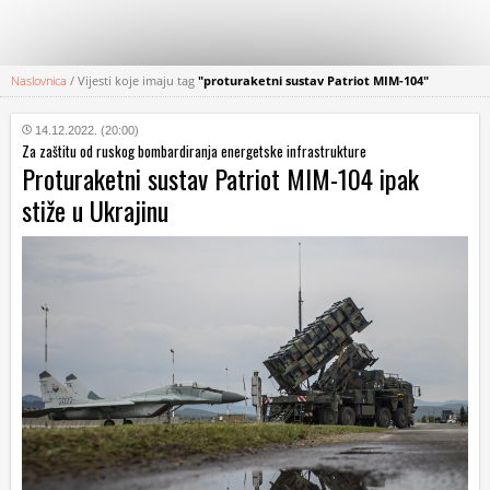
Naslovnica
/
Vijesti koje imaju tag
"proturaketni sustav Patriot MIM-104"
KATEGORIJE
14.12.2022. (20:00)
Za zaštitu od ruskog bombardiranja energetske infrastrukture
HRVATSKI
Proturaketni sustav Patriot MIM-104 ipak
WEB
stiže u Ukrajinu