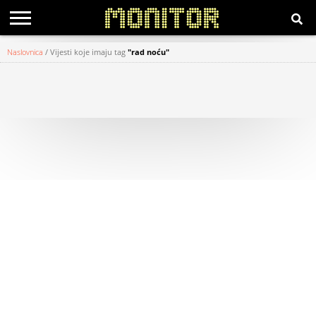
Naslovnica
/
Vijesti koje imaju tag
"rad noću"
KATEGORIJE
HRVATSKI
WEB