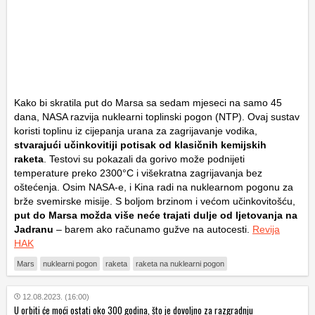
Kako bi skratila put do Marsa sa sedam mjeseci na samo 45
dana, NASA razvija nuklearni toplinski pogon (NTP). Ovaj sustav
koristi toplinu iz cijepanja urana za zagrijavanje vodika,
stvarajući učinkovitiji potisak od klasičnih kemijskih
raketa
. Testovi su pokazali da gorivo može podnijeti
temperature preko 2300°C i višekratna zagrijavanja bez
oštećenja. Osim NASA-e, i Kina radi na nuklearnom pogonu za
brže svemirske misije. S boljom brzinom i većom učinkovitošću,
put do Marsa možda više neće trajati dulje od ljetovanja na
Jadranu
– barem ako računamo gužve na autocesti.
Revija
HAK
Mars
nuklearni pogon
raketa
raketa na nuklearni pogon
12.08.2023. (16:00)
U orbiti će moći ostati oko 300 godina, što je dovoljno za razgradnju