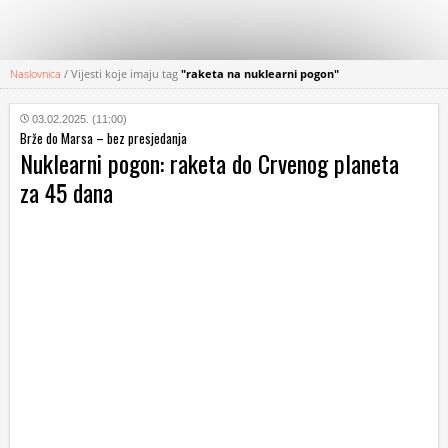
Naslovnica
/
Vijesti koje imaju tag
"raketa na nuklearni pogon"
KATEGORIJE
03.02.2025. (11:00)
Brže do Marsa – bez presjedanja
HRVATSKI
Nuklearni pogon: raketa do Crvenog planeta
WEB
za 45 dana