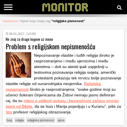
Naslovnica
/
Vijesti koje imaju tag
"religijska pismenost"
KATEGORIJE
06.01.2017. (14:09)
Ne znaj za druge bogove uz mene
HRVATSKI
Problem s religijskom nepismenošću
WEB
Nepoznavanje vlastite i tuđih religija široko je
rasprostranjeno i među vjernicima i među
ateistima – dok su ateisti ipak uspješniji u
testovima poznavanja religija svijeta, američki
protestanti pokazuju tek mrvicu bolje poznavanje
vlastite religije od sunarodnjaka nevjernika.
Religijska
nepismenost
široko je rasprostranjena: “svake godine moji su
učenici šokirani činjenicama da Židovi nemaju jasno definiran
raj, da su
mitovi o velikom potopu i bezgrešnom začeću mnogo
stariji od Biblije
, da se Isus i Marija pojavljuju i u Kuranu”, piše za
Vox
profesor religijskog obrazovanja.
bog
religija
religijska pismenost
vjera