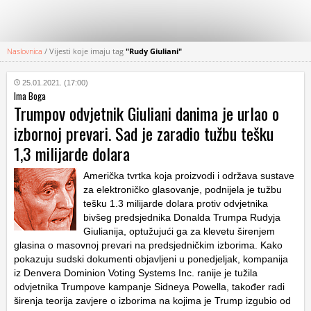
Naslovnica
/
Vijesti koje imaju tag
"Rudy Giuliani"
KATEGORIJE
25.01.2021. (17:00)
Ima Boga
HRVATSKI
Trumpov odvjetnik Giuliani danima je urlao o
WEB
izbornoj prevari. Sad je zaradio tužbu tešku
1,3 milijarde dolara
Američka tvrtka koja proizvodi i održava sustave
za elektroničko glasovanje, podnijela je tužbu
tešku 1.3 milijarde dolara protiv odvjetnika
bivšeg predsjednika Donalda Trumpa Rudyja
Giulianija, optužujući ga za klevetu širenjem
glasina o masovnoj prevari na predsjedničkim izborima. Kako
pokazuju sudski dokumenti objavljeni u ponedjeljak, kompanija
iz Denvera Dominion Voting Systems Inc. ranije je tužila
odvjetnika Trumpove kampanje Sidneya Powella, također radi
širenja teorija zavjere o izborima na kojima je Trump izgubio od