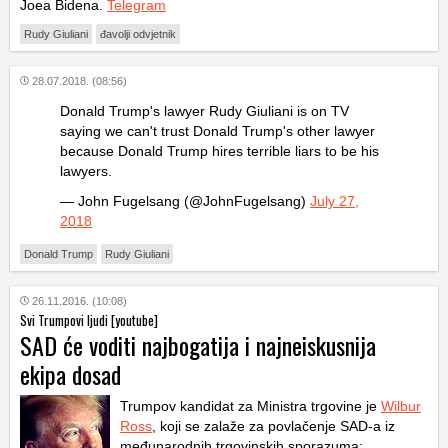
Joea Bidena.
Telegram
Rudy Giuliani
đavolji odvjetnik
28.07.2018. (08:56)
Donald Trump's lawyer Rudy Giuliani is on TV
saying we can't trust Donald Trump's other lawyer
because Donald Trump hires terrible liars to be his
lawyers.
— John Fugelsang (@JohnFugelsang)
July 27,
2018
Donald Trump
Rudy Giuliani
26.11.2016. (10:08)
Svi Trumpovi ljudi [youtube]
SAD će voditi najbogatija i najneiskusnija
ekipa dosad
Trumpov kandidat za Ministra trgovine je
Wilbur
Ross
, koji se zalaže za povlačenje SAD-a iz
međunarodnih trgovinskih sporazuma;