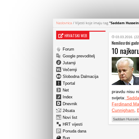
Naslovnica
/
Vijesti koje imaju tag
"Saddam Hussein
HRVATSKI WEB
03.03.2016. (22
Nemilosrdni gado
10 najkoru
Forum
Google prevoditelj
Jutarnji
Večernji
Slobodna Dalmacija
Tportal
Net
pravdu nisu n
Index
svijeta:
Sadda
Dnevnik
Ferdinand Ma
Cunnigham
,
24sata
Novi list
Saddam Hussein
HRT vijesti
Ponuda dana
Bug