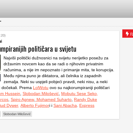
"
F
:20)
vi
mpiranijih političara u svijetu
Najviši politički dužnosnici na svijetu nerijetko posežu za
državnim novcem kao da se radi o njihovim privatnim
računima, a nije im nepoznato i primanje mita, te korupcija.
Među njima puno je diktatora, ali čelnika iz zapadnih
zemalja. Neki su uspjeli pobjeći pravdi, neki nisu, a neki
i dočekali. Prema
LolWotu
ovo su najkorumpiraniji političari
m Hussein
,
Slobodan Milošević
,
Mobutu Sese Seko,
rcos
,
Spiro Agnew
,
Mohamed Suharto
,
Randy Duke
Bud Dywer,
Alberto Fujimor
i i
Sani Abacha
.
Express
Slobodan Milošević