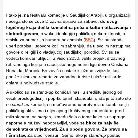
I tako je, na festivalu komedije u Saudijskoj Arabiji, u organizaciji
nečega što se zove Državna uprava za zabavu,
do svog
logičnog kraja došla kompletna priča o kulturi otkazivanja i
slobodi govora
, o woke ideologiji i političkoj nekorektnosti, o
smislu za humor i o humoru bez smisla (
BBC
). Svi su stand-
uperi potpisali ugovore koji im zabranjuju da u svojim nastupima
govore o religiji i o vladajućoj saudijskoj porodici. Svi su se
vodeći komičari uključili u Vision 2030, veliki projekt državnog
rebrandinga koji je u saudijsku nogometnu ligu doveo Cristiana
Ronalda, Marcela Brozovića i ostale islužene zvijezde, koji
podiže luksuzne resorte za zapadne turiste i ulaže milijarde
dolara u holivudske studije.
A ukoliko su se
stand-up
komičari našli u središtu jednog od
većih prošlogodišnjih pop-kulturnih skandala, onda je to zato što
se
stand-up
komedija u međuvremenu pretvorila u kombinaciju
političkog aktivizma i utjecajnog društvenog komentara: pred
mikrofonom, na
stageu
, između šala o tome kako su supruge
naporne a muževi nepopravljivi, vode se
bitke za najviše
demokratske vrijednosti. Za slobodu govora. Za pravo na
lični stav.
Za otpor cenzuri. Samo, ako je
stand-up
postao