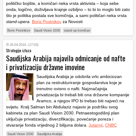
političko bojište, a komičari neka vrsta aktivista – koja sebe
onda, logično, doživljava krajnje ozbiljno – to bi to moglo biti zato
što je politika postala sve komičnija, a sami političari neka vrsta
stand-upera
.
Boris Postnikov
za Novosti
Boris Postnikov
Saudi Vision 2030
stand-up komičari
26.04.2016. (17:03)
Strategije izlaza
Saudijska Arabija najavila odmicanje od nafte
i privatizaciju državne imovine
Saudijska Arabija je odobrila vrlo ambiciozan
plan za restrukturiranje gospodarstva koje je
trenutno ovisno o nafti. Najznačajnija
privatizacija bi trebali biti ona državne kompanije
Aramco, a njegov IPO bi trebao biti najveći na
svijetu. Kralj Salman bin Abdulaziz najavio je podršku svog
kabineta za plan Saudi Vision 2030. Petnaestogodišnji plan
uključuje privatizaciju, diverzifikaciju, povećanje poreza i
stvaranje fonda vrijednog 2 bilijuna dolara.
Jutarnji
,
CNBC
Saudi Vision 2030
Saudijska Arabija