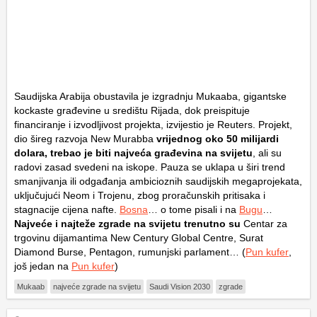
Saudijska Arabija obustavila je izgradnju Mukaaba, gigantske
kockaste građevine u središtu Rijada, dok preispituje
financiranje i izvodljivost projekta, izvijestio je Reuters. Projekt,
dio šireg razvoja New Murabba
vrijednog oko 50 milijardi
dolara, trebao je biti najveća građevina na svijetu
, ali su
radovi zasad svedeni na iskope. Pauza se uklapa u širi trend
smanjivanja ili odgađanja ambicioznih saudijskih megaprojekata,
uključujući Neom i Trojenu, zbog proračunskih pritisaka i
stagnacije cijena nafte.
Bosna
… o tome pisali i na
Bugu
…
Najveće i najteže zgrade na svijetu trenutno su
Centar za
trgovinu dijamantima New Century Global Centre, Surat
Diamond Burse, Pentagon, rumunjski parlament… (
Pun kufer
,
još jedan na
Pun kufer
)
Mukaab
najveće zgrade na svijetu
Saudi Vision 2030
zgrade