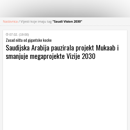
Naslovnica
/
Vijesti koje imaju tag
"Saudi Vision 2030"
KATEGORIJE
07.02. (19:00)
Zasad ništa od gigantske kocke
HRVATSKI
Saudijska Arabija pauzirala projekt Mukaab i
WEB
smanjuje megaprojekte Vizije 2030