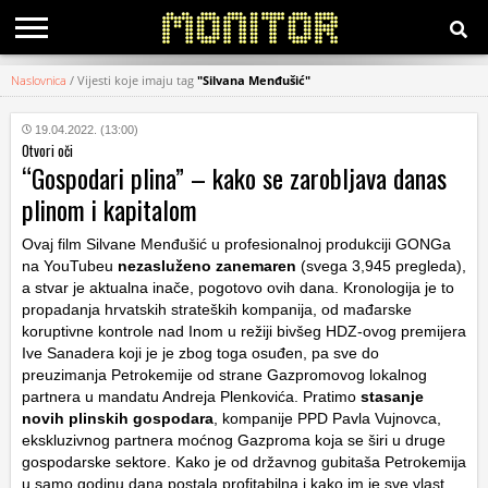
Naslovnica
/
Vijesti koje imaju tag
"Silvana Menđušić"
KATEGORIJE
19.04.2022. (13:00)
Otvori oči
HRVATSKI
“Gospodari plina” – kako se zarobljava danas
WEB
plinom i kapitalom
Ovaj film Silvane Menđušić u profesionalnoj produkciji GONGa
na YouTubeu
nezasluženo zanemaren
(svega 3,945 pregleda),
a stvar je aktualna inače, pogotovo ovih dana. Kronologija je to
propadanja hrvatskih strateških kompanija, od mađarske
koruptivne kontrole nad Inom u režiji bivšeg HDZ-ovog premijera
Ive Sanadera koji je je zbog toga osuđen, pa sve do
preuzimanja Petrokemije od strane Gazpromovog lokalnog
partnera u mandatu Andreja Plenkovića. Pratimo
stasanje
novih plinskih gospodara
, kompanije PPD Pavla Vujnovca,
ekskluzivnog partnera moćnog Gazproma koja se širi u druge
gospodarske sektore. Kako je od državnog gubitaša Petrokemija
u samo godinu dana postala profitabilna i kako im je sve vlast