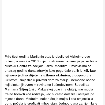
Prije šest godina Marijanin otac je obolio od Alzheimerove
bolesti, a majci je 2018. dijagnosticirana demencija pa su bili u
sustavu Centra za socijalnu skrb. Međutim, Pavlovićima se
unatrag godinu dana zdravlje jako pogoršalo pa ih je
kći, kao
njihovo jedino dijete i službena skrbnica
, u dogovoru s
Centrom, smjestila u privatni dom za starije i nemoćne osobe
koji plaća njihovom mirovinama i ušteđevinom. Budući da
Marijana Šiljeg
živi u Makarskoj gdje ima obitelj, nije mogla
trajno boraviti kod roditelja, već bi često dolazila i ostajala po
mjesec dana. Međutim, nakon što je majku i oca smjestila u
dom, počela je sređivati njihov stan. Jednog dana zanijemila je