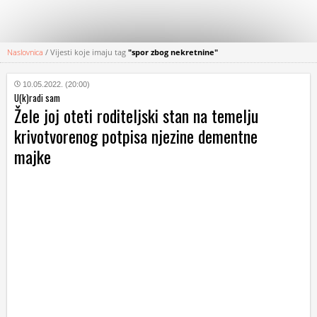
Naslovnica
/
Vijesti koje imaju tag
"spor zbog nekretnine"
KATEGORIJE
10.05.2022. (20:00)
U(k)radi sam
HRVATSKI
Žele joj oteti roditeljski stan na temelju
WEB
krivotvorenog potpisa njezine dementne
majke