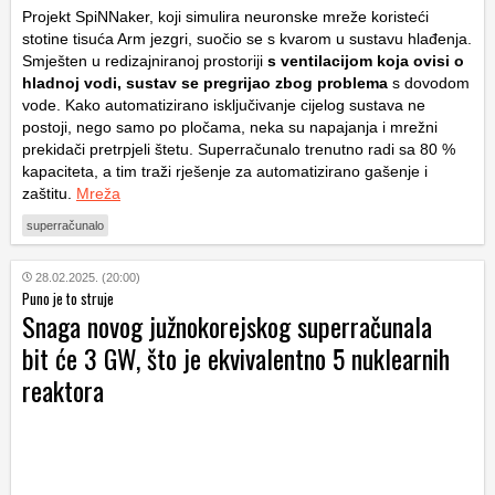
Projekt SpiNNaker, koji simulira neuronske mreže koristeći
stotine tisuća Arm jezgri, suočio se s kvarom u sustavu hlađenja.
Smješten u redizajniranoj prostoriji
s ventilacijom koja ovisi o
hladnoj vodi, sustav se pregrijao zbog problema
s dovodom
vode. Kako automatizirano isključivanje cijelog sustava ne
postoji, nego samo po pločama, neka su napajanja i mrežni
prekidači pretrpjeli štetu. Superračunalo trenutno radi sa 80 %
kapaciteta, a tim traži rješenje za automatizirano gašenje i
zaštitu.
Mreža
superračunalo
28.02.2025. (20:00)
Puno je to struje
Snaga novog južnokorejskog superračunala
bit će 3 GW, što je ekvivalentno 5 nuklearnih
reaktora