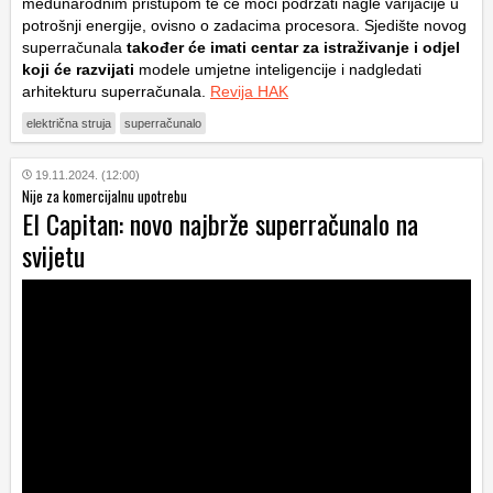
međunarodnim pristupom te će moći podržati nagle varijacije u
potrošnji energije, ovisno o zadacima procesora. Sjedište novog
superračunala
također će imati centar za istraživanje i odjel
koji će razvijati
modele umjetne inteligencije i nadgledati
arhitekturu superračunala.
Revija HAK
električna struja
superračunalo
19.11.2024. (12:00)
Nije za komercijalnu upotrebu
El Capitan: novo najbrže superračunalo na
svijetu