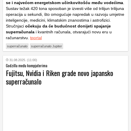
se i najvećom energetskom učinkovitošću među vodećima
.
Sustav težak 420 tona sposoban je izvesti više od trilijun trilijuna
operacija u sekundi, što omogućuje napredak u razvoju umjetne
inteligencije, medicini, klimatskim znanostima i astrofizici.
Stručnjaci
očekuju da će budućnost donijeti spajanje
superračunala
i kvantnih računala, otvarajući novu eru u
računarstvu.
tportal
superračunalo
superračunalo Jupiter
31.08.2025. (11:00)
Godzilla među kompjuterima
Fujitsu, Nvidia i Riken grade novo japansko
superračunalo