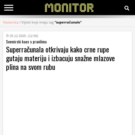
Naslovnica
/
Vijesti koje imaju tag
"superračunalo"
KATEGORIJE
25.12.2025. (12:00)
Svemirski kaos s pravilima
HRVATSKI
Superračunala otkrivaju kako crne rupe
WEB
gutaju materiju i izbacuju snažne mlazove
plina na svom rubu