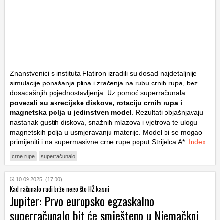
Znanstvenici s instituta Flatiron izradili su dosad najdetaljnije
simulacije ponašanja plina i zračenja na rubu crnih rupa, bez
dosadašnjih pojednostavljenja. Uz pomoć superračunala
povezali su akrecijske diskove, rotaciju crnih rupa i
magnetska polja u jedinstven model
. Rezultati objašnjavaju
nastanak gustih diskova, snažnih mlazova i vjetrova te ulogu
magnetskih polja u usmjeravanju materije. Model bi se mogao
primijeniti i na supermasivne crne rupe poput Strijelca A*.
Index
crne rupe
superračunalo
10.09.2025. (17:00)
Kad računalo radi brže nego što HŽ kasni
Jupiter: Prvo europsko egzaskalno
superračunalo bit će smješteno u Njemačkoj