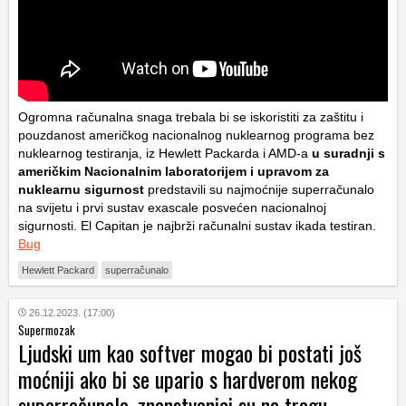
Ogromna računalna snaga trebala bi se iskoristiti za zaštitu i
pouzdanost američkog nacionalnog nuklearnog programa bez
nuklearnog testiranja, iz Hewlett Packarda i AMD-a
u suradnji s
američkim Nacionalnim laboratorijem i upravom za
nuklearnu sigurnost
predstavili su najmoćnije superračunalo
na svijetu i prvi sustav exascale posvećen nacionalnoj
sigurnosti. El Capitan je najbrži računalni sustav ikada testiran.
Bug
Hewlett Packard
superračunalo
26.12.2023. (17:00)
Supermozak
Ljudski um kao softver mogao bi postati još
moćniji ako bi se upario s hardverom nekog
superračunala, znanstvenici su na tragu