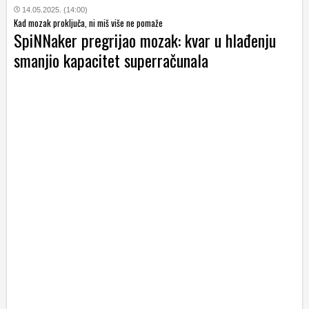
14.05.2025. (14:00)
Kad mozak proključa, ni miš više ne pomaže
SpiNNaker pregrijao mozak: kvar u hlađenju
smanjio kapacitet superračunala