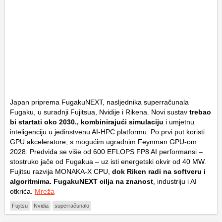
Japan priprema FugakuNEXT, nasljednika superračunala
Fugaku, u suradnji Fujitsua, Nvidije i Rikena. Novi sustav
trebao
bi startati oko 2030., kombinirajući simulaciju
i umjetnu
inteligenciju u jedinstvenu AI-HPC platformu. Po prvi put koristi
GPU akceleratore, s mogućim ugradnim Feynman GPU-om
2028. Predviđa se više od 600 EFLOPS FP8 AI performansi –
stostruko jače od Fugakua – uz isti energetski okvir od 40 MW.
Fujitsu razvija MONAKA-X CPU,
dok Riken radi na softveru i
algoritmima. FugakuNEXT cilja na znanost
, industriju i AI
otkrića.
Mreža
Fujitsu
Nvidia
superračunalo