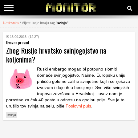
Naslovnica
/
Vijesti koje imaju tag
"svinja"
KATEGORIJE
13.09.2016. (12:27)
Uvozna prasad
HRVATSKI
Zbog Rusije hrvatsko svinjogojstvo na
WEB
koljenima?
Ruski embargo mogao bi potpuno slomiti
domaće svinjogojstvo. Naime, Europsku uniju
pritišču goleme zalihe svinjetine kojih se rješava
izvozom i daje ih u bescjenje. Sve više svinjskih
trupova završava u Hrvatskoj – uvoz nam je
porastao za čak 40 posto u odnosu na godinu prije. Sve je to
urušilo tov svinja na selu, piše
Poslovni puls
.
svinja