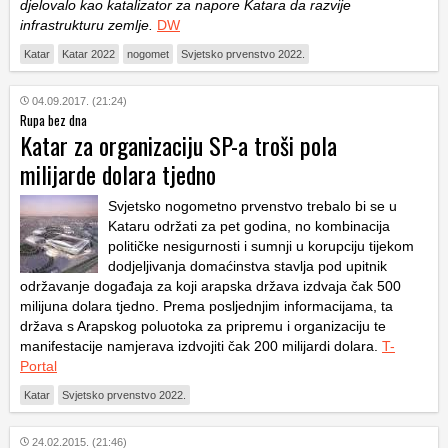
djelovalo kao katalizator za napore Katara da razvije
infrastrukturu zemlje.
DW
Katar
Katar 2022
nogomet
Svjetsko prvenstvo 2022.
04.09.2017. (21:24)
Rupa bez dna
Katar za organizaciju SP-a troši pola
milijarde dolara tjedno
Svjetsko nogometno prvenstvo trebalo bi se u
Kataru održati za pet godina, no kombinacija
političke nesigurnosti i sumnji u korupciju tijekom
dodjeljivanja domaćinstva stavlja pod upitnik
održavanje događaja za koji arapska država izdvaja čak 500
milijuna dolara tjedno. Prema posljednjim informacijama, ta
država s Arapskog poluotoka za pripremu i organizaciju te
manifestacije namjerava izdvojiti čak 200 milijardi dolara.
T-
Portal
Katar
Svjetsko prvenstvo 2022.
24.02.2015. (21:46)