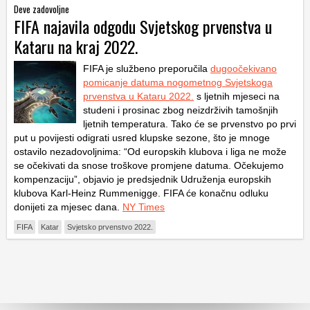
Deve zadovoljne
FIFA najavila odgodu Svjetskog prvenstva u
Kataru na kraj 2022.
FIFA je službeno preporučila
dugoočekivano
pomicanje datuma nogometnog Svjetskoga
prvenstva u Kataru 2022.
s ljetnih mjeseci na
studeni i prosinac zbog neizdrživih tamošnjih
ljetnih temperatura. Tako će se prvenstvo po prvi
put u povijesti odigrati usred klupske sezone, što je mnoge
ostavilo nezadovoljnima: “Od europskih klubova i liga ne može
se očekivati da snose troškove promjene datuma. Očekujemo
kompenzaciju”, objavio je predsjednik Udruženja europskih
klubova Karl-Heinz Rummenigge. FIFA će konačnu odluku
donijeti za mjesec dana.
NY Times
FIFA
Katar
Svjetsko prvenstvo 2022.