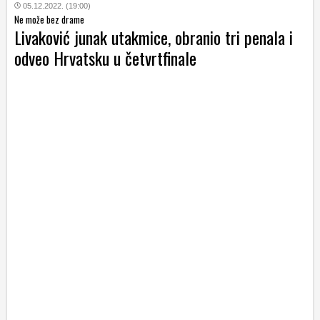
05.12.2022. (19:00)
Ne može bez drame
Livaković junak utakmice, obranio tri penala i
odveo Hrvatsku u četvrtfinale