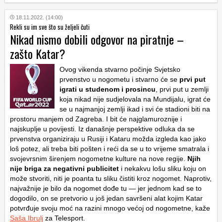
18.11.2022. (14:00)
Rekli su im sve što su željeli čuti
Nikad nismo dobili odgovor na piratnje –
zašto Katar?
Ovog vikenda stvarno počinje Svjetsko
prvenstvo u nogometu i stvarno će se
prvi put
igrati u studenom i prosincu
, prvi put u zemlji
koja nikad nije sudjelovala na Mundijalu, igrat će
se u najmanjoj zemlji ikad i svi će stadioni biti na
prostoru manjem od Zagreba. I bit će najglamuroznije i
najskuplje u povijesti. Iz današnje perspektive odluka da se
prvenstva organiziraju u Rusiji i Kataru možda izgleda kao jako
loš potez, ali treba biti pošten i reći da se u to vrijeme smatrala i
svojevrsnim širenjem nogometne kulture na nove regije.
Njih
nije briga za negativni publicitet
i nekakvu lošu sliku koju on
može stvoriti, niti je poanta tu sliku čistiti kroz nogomet. Naprotiv,
najvažnije je bilo da nogomet dođe tu — jer jednom kad se to
dogodilo, on se pretvorio u još jedan savršeni alat kojim Katar
potvrđuje svoju moć na razini mnogo većoj od nogometne, kaže
Saša Ibrulj
za Telesport.