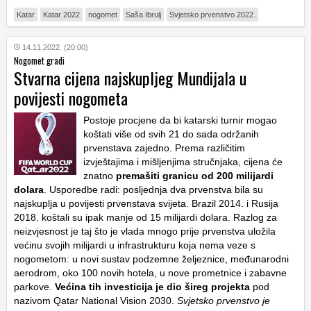
Katar
Katar 2022
nogomet
Saša Ibrulj
Svjetsko prvenstvo 2022.
14.11.2022. (20:00)
Nogomet gradi
Stvarna cijena najskupljeg Mundijala u
povijesti nogometa
Postoje procjene da bi katarski turnir mogao
koštati više od svih 21 do sada održanih
prvenstava zajedno. Prema različitim
izvještajima i mišljenjima stručnjaka, cijena će
znatno
premašiti granicu od 200 milijardi
dolara
. Usporedbe radi: posljednja dva prvenstva bila su
najskuplja u povijesti prvenstava svijeta. Brazil 2014. i Rusija
2018. koštali su ipak manje od 15 milijardi dolara. Razlog za
neizvjesnost je taj što je vlada mnogo prije prvenstva uložila
većinu svojih milijardi u infrastrukturu koja nema veze s
nogometom: u novi sustav podzemne željeznice, međunarodni
aerodrom, oko 100 novih hotela, u nove prometnice i zabavne
parkove.
Većina tih investicija je dio šireg projekta
pod
nazivom Qatar National Vision 2030.
Svjetsko prvenstvo je