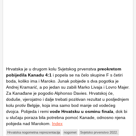
Hrvatska je u drugom kolu Svjetskog prvenstva
preokretom
pobijedila Kanadu 4:1
i popela se na čelo skupine F s četiri
boda, koliko ima i Maroko. Junak pobjede s dva pogotka je
Andrej Kramarić, a po jedan su zabili Marko Livaja i Lovro Majer.
Za Kanađane je pogodio Alphonso Davies. Hrvatskoj će,
doduše, vjerojatno i dalje trebati pozitivan rezultat u posljednjem
kolu protiv Belgije, koja ima samo bod manje od vodećeg
dvojca. Pobjeda i remi
vode Hrvatsku u osminu finala
, dok bi
u slučaju poraza bila potrebna pomoć Kanade, odnosno njena
pobjeda nad Marokom.
Index
Hrvatska nogometna reprezentacija
nogomet
Svjetsko prvenstvo 2022.