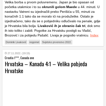
Velika borba u prvom poluvremenu. Japan je bio opasan od
početka utakmice i to su
okrunili golom Maede
u 44. minuti. U
nastavku Vatreni su izjednačili preko Perišića u 55, minuti za
konačnih 1:1 tako da se moralo ići na produžetke. Ostalo je
izjednačeno, tako da se o pobjedniku odlučivalo na penale, gdje
je Hrvatska bila bolja.
Livaković ih je obranio čak tri
, dok smo
ih isto toliko i zabili. Pogotke za Hrvatsku postigli su Vlašić,
Brozović i za pobjedu Pašalić. Livaja je pogodio vratnicu.
Index
Dominik Livaković
nogomet
Svjetsko prvenstvo 2022.
27.11.2022. (19:15)
Croatia f***, Canada one
Hrvatska – Kanada 4:1 – Velika pobjeda
Hrvatske