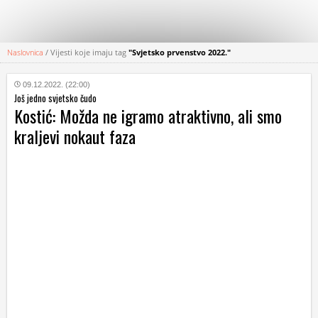
Naslovnica
/
Vijesti koje imaju tag
"Svjetsko prvenstvo 2022."
KATEGORIJE
09.12.2022. (22:00)
Još jedno svjetsko čudo
HRVATSKI
Kostić: Možda ne igramo atraktivno, ali smo
WEB
kraljevi nokaut faza