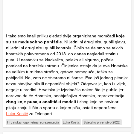
I tako smo imali priliku gledati dvije organizirane momčadi
koje
su se međusobno poništile
. Ni jedni ni drugi nisu gubili glavu,
ni jedni ni drugi nisu gubili kontrolu. Činilo se da smo se takvih
hrvatskih poluvremena od 2018. do danas nagledali stotinu
puta. U nastavku se klackalica, polako ali sigurno, počela
pomicati na brazilsku stranu. Činjenica ostaje da je ova Hrvatska
na velikim turnirima strašno, gotovo nemoguće, teška za
pobijediti. No, zato ne stvaramo ni šanse. Evo još jednog pitanja:
nezaustavljiva sila ili nepomični objekt? Odgovor je, kao i uvijek,
negdje u sredini. Hrvatska je izjednačila nakon što je gubila jer
naravno da će Hrvatska, neobjašnjiva Hrvatska, reprezentacija
zbog koje pucaju analitički modeli
i zbog koje se novinari
pitaju znaju li išta o sportu o kojem pišu, ostati neporažena.
Luka Kostić
za Telesport.
Hrvatska nogometna reprezentacija
Luka Kostić
Svjetsko prvenstvo 2022.