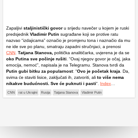
Zapaljivi
staljinistički govor
u srijedu navečer u kojem je ruski
predsjednik
Vladimir Putin
sugrađane koji se protive ratu
nazvao “izdajicama” označio je promjenu tona i naznačio da mu
ne ide sve po planu, smatraju zapadni stručnjaci, a prenosi
CNN
.
Tatjana Stanova,
politička analitičarka, uvjerena je da se
oko Putina sve počinje rušiti
. “Ovaj njegov govor je očaj, jaka
emocija, nemoć”, napisala je na Telegramu. Stanova tvrdi da
Putin gubi bitku za popularnost
: “
Ovo je početak kraja
. Da,
svima će staviti lisice, zaključati ih, zatvoriti, ali
to više nema
nikakve budućnosti. Sve će puknuti i pasti
“.
Index
…
CNN
rat u Ukrajini
Rusija
Tatjana Stanova
Vladimir Putin