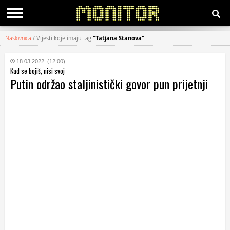
Naslovnica
/
Vijesti koje imaju tag
"Tatjana Stanova"
KATEGORIJE
18.03.2022. (12:00)
Kad se bojiš, nisi svoj
HRVATSKI
Putin održao staljinistički govor pun prijetnji
WEB