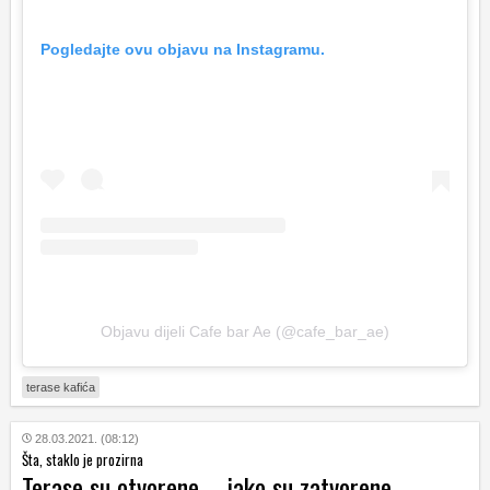
Pogledajte ovu objavu na Instagramu.
Objavu dijeli Cafe bar Ae (@cafe_bar_ae)
terase kafića
28.03.2021. (08:12)
Šta, staklo je prozirna
Terase su otvorene – iako su zatvorene