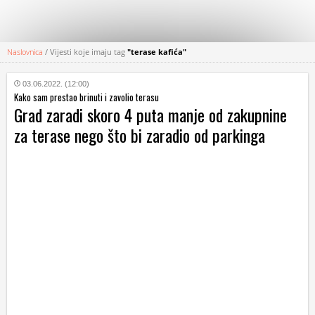
Naslovnica
/
Vijesti koje imaju tag
"terase kafića"
KATEGORIJE
03.06.2022. (12:00)
Kako sam prestao brinuti i zavolio terasu
HRVATSKI
Grad zaradi skoro 4 puta manje od zakupnine
WEB
za terase nego što bi zaradio od parkinga