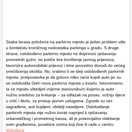
Svaka terasa položena na parkirno mjesto je jedan problem više
u kontekstu kroničnog nedostatka parkinga u gradu. S druge
strane, oslobođeno parkirno mjesto ne doprinosi rješavanju
prometnih gužvi, ne potiče šire korištenje javnog prijevoza,
favorizira automobilski prijevoz i time posredno dovodi do većeg
onečišćenja okoliša. No, vratimo li se ideji oslobođenih parkirnih
mjesta, pretpostavka je da gotovo nitko neće kupiti auto jer su
se oslobodila četiri nova parkirna mjesta u kvartu. Istovremeno,
ta će mjesta uštedjeti vrijeme stanovniku/ci kojemu je auto
nužno sredstvo za kretanje – za odlazak na posao, vožnju djece
u vrtić i školu, za pristup javnim uslugama. Zgrade su već
sagrađene, auti kupljeni, obitelji naseljene. Oslobađanje
parkirnih mjesta nije nužno korak naprijed k rješavanju
urbanističkog i prometnog kaosa, ali je potencijalno olakšanje
svim građanima, posebice onima koji žive ili rade u centru.
Vizkultura