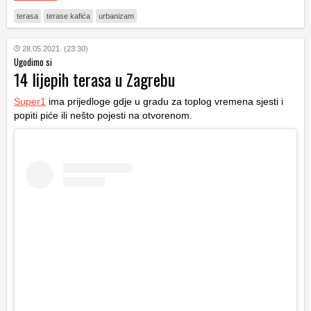
terasa
terase kafića
urbanizam
28.05.2021. (23:30)
Ugodimo si
14 lijepih terasa u Zagrebu
Super1
ima prijedloge gdje u gradu za toplog vremena sjesti i
popiti piće ili nešto pojesti na otvorenom.