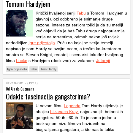
Tomom Hardyjem
Kritički hvaljenoj seriji
Tabu
s Tomom Hardyjem u
glavnoj ulozi odobreno je snimanje druge
sezone. Interes za serijom toliki je da su mediji
već objavili da je baš
Tabu
druga najpopularnija
serija na torrentima, odmah nakon još uvijek
nedodirljive
Igre prijestolja
. Priču na kojoj se serija temelji
napisao je sam Hardy sa svojim ocem, a trećim ko-kreatorom
smatra se Steven Knight, redatelj i scenarist također hvaljenog
filma
Locke
s Hardyjem (doslovno) za volanom.
Jutarnji
Igra prijestolja
tabu
Tom Hardy
22.09.2015. (19:11)
Od Ala do Guzmana
Odakle fascinacija gangsterima?
U novom filmu
Legenda
Tom Hardy utjelovljuje
obojicu
blizanaca Kray
, najpoznatijih britanskih
gangstera 50-ih i 60-ih. To je samo jedan u
beskrajnom nizu filmova baziranih na
biografijama gangstera, a što nas to toliko