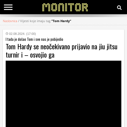
Naslovnica
/
Vijesti koje imaju tag
"Tom Hardy"
KATEGORIJE
02.08.2024. (17:00)
I tada je došao Tom i sve nas je pobijedio
HRVATSKI
Tom Hardy se neočekivano prijavio na jiu jitsu
WEB
turnir i – osvojio ga