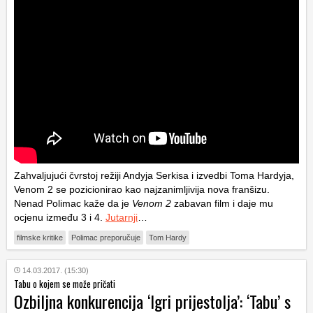
Zahvaljujući čvrstoj režiji Andyja Serkisa i izvedbi Toma Hardyja,
Venom 2 se pozicionirao kao najzanimljivija nova franšizu.
Nenad Polimac kaže da je
Venom 2
zabavan film i daje mu
ocjenu između 3 i 4.
Jutarnji
…
filmske kritike
Polimac preporučuje
Tom Hardy
14.03.2017. (15:30)
Tabu o kojem se može pričati
Ozbiljna konkurencija ‘Igri prijestolja’: ‘Tabu’ s