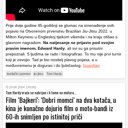
Prije dvije godine 45-godišnji se glumac na iznenađenje svih
pojavio na Otvorenom prvenstvu Brazilian Jiu-Jitsu 2022. u
Milton Keynesu u Engleskoj tijekom vikenda i na kraju otišao s
glavnom nagradom.
Na natjecanje se prijavio pod svojim
pravim imenom, Edward Hardy
, ali svi su ga prisutni
prepoznali. S ljudima se rado i fotografirao. To mu nije prvi turnir
koji je osvojio. Tad je bio nositelj plavog pojasa, a u
međuvremenu je dogurao i do ljubičastog.
Guardian
borilački sportovi
jiu-jitsu
Tom Hardy
29.06.2024. (20:00)
Tom Hardy vraća se nabrijan i k tome na motoru...
Film ‘Bajkeri‘: ‘Dobri momci‘ na dva kotača, u
kina je konačno dojurio film o moto-bandi iz
60-ih snimljen po istinitoj priči