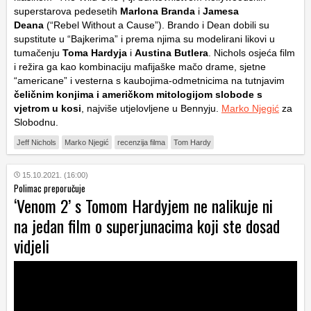
superstarova pedesetih
Marlona Branda
i
Jamesa
Deana
(“Rebel Without a Cause”). Brando i Dean dobili su
supstitute u “Bajkerima” i prema njima su modelirani likovi u
tumačenju
Toma Hardyja
i
Austina Butlera
. Nichols osjeća film
i režira ga kao kombinaciju mafijaške mačo drame, sjetne
“americane” i vesterna s kaubojima-odmetnicima na tutnjavim
čeličnim konjima i američkom mitologijom slobode s
vjetrom u kosi
, najviše utjelovljene u Bennyju.
Marko Njegić
za
Slobodnu.
Jeff Nichols
Marko Njegić
recenzija filma
Tom Hardy
15.10.2021. (16:00)
Polimac preporučuje
‘Venom 2’ s Tomom Hardyjem ne nalikuje ni
na jedan film o superjunacima koji ste dosad
vidjeli