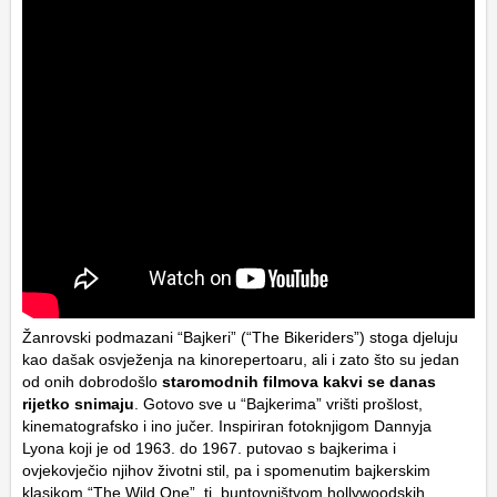
Žanrovski podmazani “Bajkeri” (“The Bikeriders”) stoga djeluju
kao dašak osvježenja na kinorepertoaru, ali i zato što su jedan
od onih dobrodošlo
staromodnih filmova kakvi se danas
rijetko snimaju
. Gotovo sve u “Bajkerima” vrišti prošlost,
kinematografsko i ino jučer. Inspiriran fotoknjigom Dannyja
Lyona koji je od 1963. do 1967. putovao s bajkerima i
ovjekovječio njihov životni stil, pa i spomenutim bajkerskim
klasikom “The Wild One”, tj. buntovništvom hollywoodskih