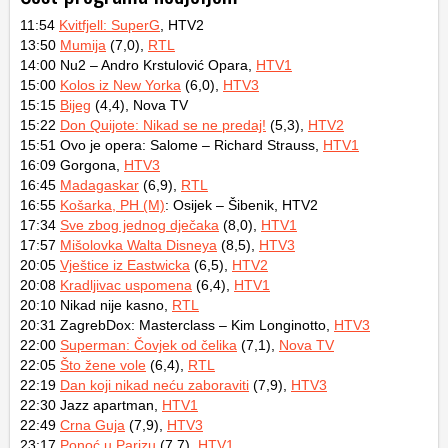
11:54
Kvitfjell: SuperG
, HTV2
13:50
Mumija
(7,0),
RTL
14:00 Nu2 – Andro Krstulović Opara,
HTV1
15:00
Kolos iz New Yorka
(6,0),
HTV3
15:15
Bijeg
(4,4), Nova TV
15:22
Don Quijote: Nikad se ne predaj!
(5,3),
HTV2
15:51 Ovo je opera: Salome – Richard Strauss,
HTV1
16:09 Gorgona,
HTV3
16:45
Madagaskar
(6,9),
RTL
16:55
Košarka, PH (M)
: Osijek – Šibenik, HTV2
17:34
Sve zbog jednog dječaka
(8,0),
HTV1
17:57
Mišolovka Walta Disneya
(8,5),
HTV3
20:05
Vještice iz Eastwicka
(6,5),
HTV2
20:08
Kradljivac uspomena
(6,4),
HTV1
20:10 Nikad nije kasno,
RTL
20:31 ZagrebDox: Masterclass – Kim Longinotto,
HTV3
22:00
Superman: Čovjek od čelika
(7,1),
Nova TV
22:05
Što žene vole
(6,4),
RTL
22:19
Dan koji nikad neću zaboraviti
(7,9),
HTV3
22:30 Jazz apartman,
HTV1
22:49
Crna Guja
(7,9),
HTV3
23:17
Ponoć u Parizu
(7,7),
HTV1