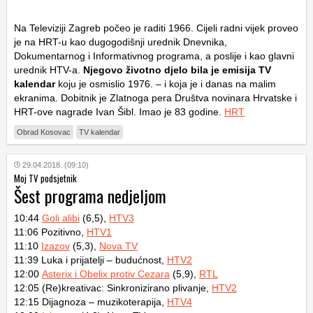
Na Televiziji Zagreb počeo je raditi 1966. Cijeli radni vijek proveo
je na HRT-u kao dugogodišnji urednik Dnevnika,
Dokumentarnog i Informativnog programa, a poslije i kao glavni
urednik HTV-a.
Njegovo životno djelo bila je emisija TV
kalendar
koju je osmislio 1976. – i koja je i danas na malim
ekranima. Dobitnik je Zlatnoga pera Društva novinara Hrvatske i
HRT-ove nagrade Ivan Šibl. Imao je 83 godine.
HRT
Obrad Kosovac
TV kalendar
29.04.2018. (09:10)
Moj TV podsjetnik
Šest programa nedjeljom
10:44
Goli alibi
(6,5),
HTV3
11:06 Pozitivno,
HTV1
11:10
Izazov
(5,3),
Nova TV
11:39 Luka i prijatelji – budućnost,
HTV2
12:00
Asterix i Obelix protiv Cezara
(5,9),
RTL
12:05 (Re)kreativac: Sinkronizirano plivanje,
HTV2
12:15 Dijagnoza – muzikoterapija,
HTV4