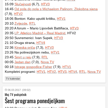
15:09
Slučajnosti
(6,7),
HTV3
16:45
Od pola do pola s Michaelom Palinom: Zlokobna sjena
(7,9),
HTV2
18:06 Bonton: Kako uputiti kritiku,
HTV1
20:10
Zvijezde
,
RTL
20:20 A forum – Mario Lipovšek Battifiaca,
HTV3
20:35
LP: Atletico Madrid – Real Madrid
, HTV2
20:50 Suvremenici: Ivan Supek,
HTV3
21:10 Druga strana,
HTV4
22:36
Kineska priča
(7,3),
HTV3
23:26 Na polinezijskom nebu,
HTV1
23:45
Smrt u raju
(7,9),
RTL
00:05
Jedan dan
(7,0),
Nova TV
00:18
Istrage gospođice Fisher
(7,9),
HTV1
Kompletni programi:
HTV1
,
HTV2
,
HTV3
,
HTV4
,
RTL
,
Nova TV
TV kalendar
06.03.2017. (09:02)
Moj TV podsjetnik
Šest programa ponedjeljkom