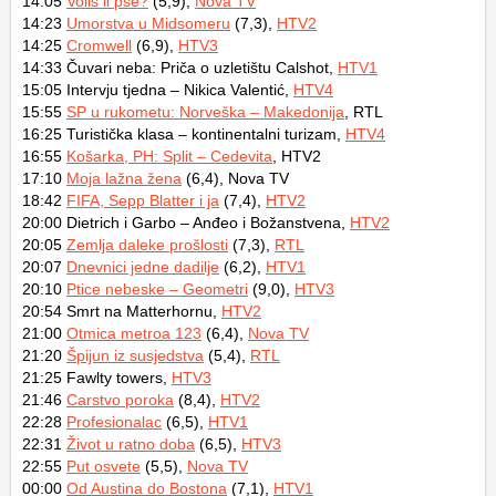
14:05
Voliš li pse?
(5,9),
Nova TV
14:23
Umorstva u Midsomeru
(7,3),
HTV2
14:25
Cromwell
(6,9),
HTV3
14:33 Čuvari neba: Priča o uzletištu Calshot,
HTV1
15:05 Intervju tjedna – Nikica Valentić,
HTV4
15:55
SP u rukometu: Norveška – Makedonija
, RTL
16:25 Turistička klasa – kontinentalni turizam,
HTV4
16:55
Košarka, PH: Split – Cedevita
, HTV2
17:10
Moja lažna žena
(6,4), Nova TV
18:42
FIFA, Sepp Blatter i ja
(7,4),
HTV2
20:00 Dietrich i Garbo – Anđeo i Božanstvena,
HTV2
20:05
Zemlja daleke prošlosti
(7,3),
RTL
20:07
Dnevnici jedne dadilje
(6,2),
HTV1
20:10
Ptice nebeske – Geometri
(9,0),
HTV3
20:54 Smrt na Matterhornu,
HTV2
21:00
Otmica metroa 123
(6,4),
Nova TV
21:20
Špijun iz susjedstva
(5,4),
RTL
21:25 Fawlty towers,
HTV3
21:46
Carstvo poroka
(8,4),
HTV2
22:28
Profesionalac
(6,5),
HTV1
22:31
Život u ratno doba
(6,5),
HTV3
22:55
Put osvete
(5,5),
Nova TV
00:00
Od Austina do Bostona
(7,1),
HTV1