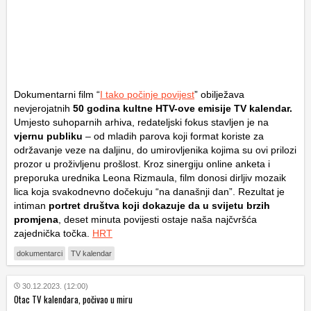
Dokumentarni film “
I tako počinje povijest
” obilježava
nevjerojatnih
50 godina kultne HTV-ove emisije
TV kalendar
.
Umjesto suhoparnih arhiva, redateljski fokus stavljen je na
vjernu publiku
– od mladih parova koji format koriste za
održavanje veze na daljinu, do umirovljenika kojima su ovi prilozi
prozor u proživljenu prošlost. Kroz sinergiju online anketa i
preporuka urednika Leona Rizmaula, film donosi dirljiv mozaik
lica koja svakodnevno dočekuju “na današnji dan”. Rezultat je
intiman
portret društva koji dokazuje da u svijetu brzih
promjena
, deset minuta povijesti ostaje naša najčvršća
zajednička točka.
HRT
dokumentarci
TV kalendar
30.12.2023. (12:00)
Otac TV kalendara, počivao u miru