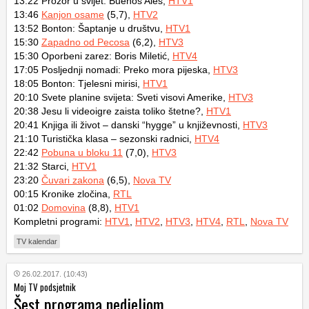
13:22 Prozor u svijet: Buenos Aies,
HTV1
13:46
Kanjon osame
(5,7),
HTV2
13:52 Bonton: Šaptanje u društvu,
HTV1
15:30
Zapadno od Pecosa
(6,2),
HTV3
15:30 Oporbeni zarez: Boris Miletić,
HTV4
17:05 Posljednji nomadi: Preko mora pijeska,
HTV3
18:05 Bonton: Tjelesni mirisi,
HTV1
20:10 Svete planine svijeta: Sveti visovi Amerike,
HTV3
20:38 Jesu li videoigre zaista toliko štetne?,
HTV1
20:41 Knjiga ili život – danski “hygge” u književnosti,
HTV3
21:10 Turistička klasa – sezonski radnici,
HTV4
22:42
Pobuna u bloku 11
(7,0),
HTV3
21:32 Starci,
HTV1
23:20
Čuvari zakona
(6,5),
Nova TV
00:15 Kronike zločina,
RTL
01:02
Domovina
(8,8),
HTV1
Kompletni programi:
HTV1
,
HTV2
,
HTV3
,
HTV4
,
RTL
,
Nova TV
TV kalendar
26.02.2017. (10:43)
Moj TV podsjetnik
Šest programa nedjeljom