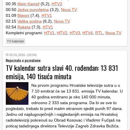
00:35
Mein Kampf
(5,2),
HTV3
00:50
Jedva punoljetna
(3,2),
Nova TV
01:09
Bijesni
(7,4),
HTV1
02:15
Velika godina
(6,2),
Nova TV
02:54
Raketa
(7,3),
HTV1
Kompletni programi:
HTV1
,
HTV2
,
HTV3
,
HTV4
,
RTL
,
Nova TV
TV kalendar
02.01.2016. (20:54)
Nepoznato o poznatome
TV kalendar sutra slavi 40. rođendan: 13 831
emisija, 140 tisuća minuta
Na prvom programu Hrvatske televizije sutra u u
7.10 emitirat će se 13 831. emisija TV kalendar. U
40 godina emitirano je oko 140 000 minuta,
odnosno 2 333 sata programa. Da bi se sve to
pogledalo, trebalo bi pred malim ekranom sjediti punih 97 dana.
Jednu od najdugovječnijih i najgledanijih emisija na Hrvatskoj
radioteleviziji pokrenuli su Obrad Kosovac i Vladimir Fučijaš na
poticaj tadašnjega direktora Televizije Zagreb Zdravka Božića.