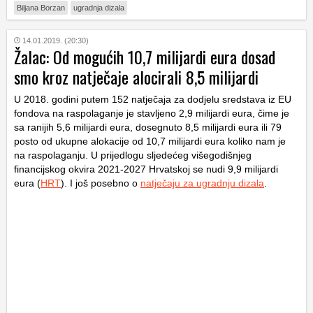
Biljana Borzan
ugradnja dizala
14.01.2019. (20:30)
Žalac: Od mogućih 10,7 milijardi eura dosad
smo kroz natječaje alocirali 8,5 milijardi
U 2018. godini putem 152 natječaja za dodjelu sredstava iz EU
fondova na raspolaganje je stavljeno 2,9 milijardi eura, čime je
sa ranijih 5,6 milijardi eura, dosegnuto 8,5 milijardi eura ili 79
posto od ukupne alokacije od 10,7 milijardi eura koliko nam je
na raspolaganju. U prijedlogu sljedećeg višegodišnjeg
financijskog okvira 2021-2027 Hrvatskoj se nudi 9,9 milijardi
eura (
HRT
). I još posebno o
natječaju za ugradnju dizala
.