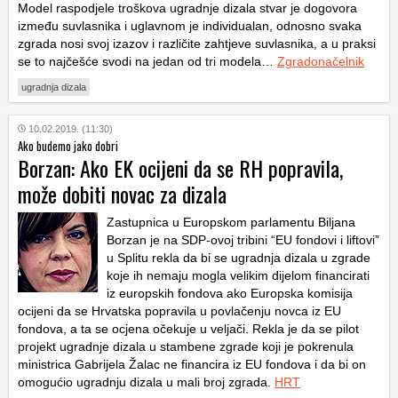
Model raspodjele troškova ugradnje dizala stvar je dogovora
između suvlasnika i uglavnom je individualan, odnosno svaka
zgrada nosi svoj izazov i različite zahtjeve suvlasnika, a u praksi
se to najčešće svodi na jedan od tri modela…
Zgradonačelnik
ugradnja dizala
10.02.2019. (11:30)
Ako budemo jako dobri
Borzan: Ako EK ocijeni da se RH popravila,
može dobiti novac za dizala
Zastupnica u Europskom parlamentu Biljana
Borzan je na SDP-ovoj tribini “EU fondovi i liftovi”
u Splitu rekla da bi se ugradnja dizala u zgrade
koje ih nemaju mogla velikim dijelom financirati
iz europskih fondova ako Europska komisija
ocijeni da se Hrvatska popravila u povlačenju novca iz EU
fondova, a ta se ocjena očekuje u veljači. Rekla je da se pilot
projekt ugradnje dizala u stambene zgrade koji je pokrenula
ministrica Gabrijela Žalac ne financira iz EU fondova i da bi on
omogućio ugradnju dizala u mali broj zgrada.
HRT