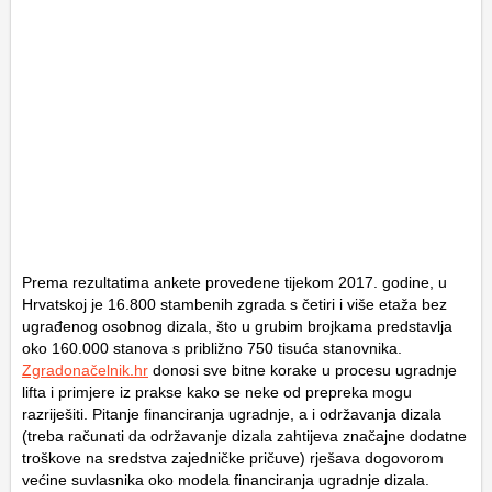
Prema rezultatima ankete provedene tijekom 2017. godine, u
Hrvatskoj je 16.800 stambenih zgrada s četiri i više etaža bez
ugrađenog osobnog dizala, što u grubim brojkama predstavlja
oko 160.000 stanova s približno 750 tisuća stanovnika.
Zgradonačelnik.hr
donosi sve bitne korake u procesu ugradnje
lifta i primjere iz prakse kako se neke od prepreka mogu
razriješiti. Pitanje financiranja ugradnje, a i održavanja dizala
(treba računati da održavanje dizala zahtijeva značajne dodatne
troškove na sredstva zajedničke pričuve) rješava dogovorom
većine suvlasnika oko modela financiranja ugradnje dizala.