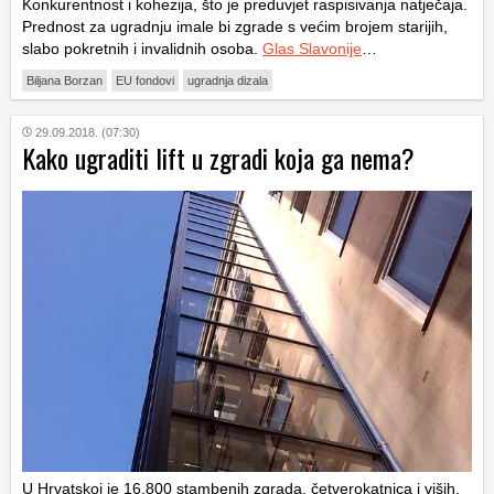
Konkurentnost i kohezija, što je preduvjet raspisivanja natječaja.
Prednost za ugradnju imale bi zgrade s većim brojem starijih,
slabo pokretnih i invalidnih osoba.
Glas Slavonije
…
Biljana Borzan
EU fondovi
ugradnja dizala
29.09.2018. (07:30)
Kako ugraditi lift u zgradi koja ga nema?
U Hrvatskoj je 16.800 stambenih zgrada, četverokatnica i viših,