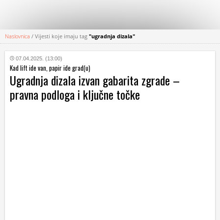
Naslovnica
/
Vijesti koje imaju tag
"ugradnja dizala"
KATEGORIJE
07.04.2025. (13:00)
Kad lift ide van, papir ide grad(u)
HRVATSKI
Ugradnja dizala izvan gabarita zgrade –
WEB
pravna podloga i ključne točke