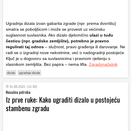
Ugradnja dizala izvan gabarita zgrade (npr. prema dvorištu)
smatra se poboljšicom i može se provesti uz većinsku
suglasnost suvlasnika. Ako dizalo djelomično
ulazi u tuđu
česticu (npr. gradsko zemljište), potrebno je pravno
regulirati taj odnos
– služnost, pravo građenja ili darovanje. Ne
radi se o izgradnji nove nekretnine, već o nadogradnji postojeće.
Ključ je u dogovoru sa suvlasnicima i pravnom rješenju s
vlasnikom zemljišta. Bez papira – nema lifta.
Zgradonačelnik
dizalo
ugradnja dizala
31.08.2022. (11:30)
Nasušna potreba
Iz prve ruke: Kako ugraditi dizalo u postojeću
stambenu zgradu