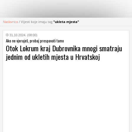
Naslovnica
/
Vijesti koje imaju tag
"ukleta mjesta"
KATEGORIJE
31.10.2024. (08:00)
Ako ne vjeruješ, probaj prespavati tamo
HRVATSKI
Otok Lokrum kraj Dubrovnika mnogi smatraju
WEB
jednim od ukletih mjesta u Hrvatskoj