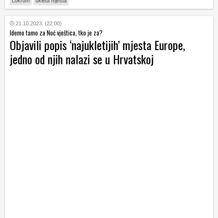
Lokrum
ukleta mjesta
21.10.2023. (22:00)
Idemo tamo za Noć vještica, tko je za?
Objavili popis ‘najukletijih’ mjesta Europe,
jedno od njih nalazi se u Hrvatskoj