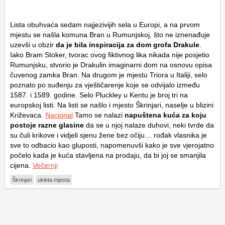
Lista obuhvaća sedam najjezivijih sela u Europi, a na prvom
mjestu se našla komuna Bran u Rumunjskoj, što ne iznenađuje
uzevši u obzir
da je bila inspiracija za dom grofa Drakule
.
Iako Bram Stoker, tvorac ovog fiktivnog lika nikada nije posjetio
Rumunjsku, stvorio je Drakulin imaginarni dom na osnovu opisa
čuvenog zamka Bran. Na drugom je mjestu Triora u Italiji, selo
poznato po suđenju za vještičarenje koje se odvijalo između
1587. i 1589. godine. Selo Pluckley u Kentu je broj tri na
europskoj listi. Na listi se našlo i mjesto Škrinjari, naselje u blizini
Križevaca.
Nacional
Tamo se nalazi
napuštena kuća za koju
postoje razne glasine
da se u njoj nalaze duhovi, neki tvrde da
su čuli krikove i vidjeli sjenu žene bez očiju… rođak vlasnika je
sve to odbacio kao gluposti, napomenuvši kako je sve vjerojatno
počelo kada je kuća stavljena na prodaju, da bi joj se smanjila
cijena.
Večernji
Škrinjari
ukleta mjesta