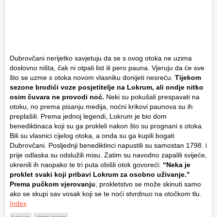
Dubrovčani nerijetko savjetuju da se s ovog otoka ne uzima
doslovno ništa, čak ni otpali list ili pero pauna. Vjeruju da će sve
što se uzme s otoka novom vlasniku donijeti nesreću.
Tijekom
sezone brodići voze posjetitelje na Lokrum, ali ondje nitko
osim čuvara ne provodi noć.
Neki su pokušali prespavati na
otoku, no prema pisanju medija, noćni krikovi paunova su ih
preplašili. Prema jednoj legendi, Lokrum je bio dom
benediktinaca koji su ga prokleli nakon što su prognani s otoka.
Bili su vlasnici cijelog otoka, a onda su ga kupili bogati
Dubrovčani. Posljednji benediktinci napustili su samostan 1798. i
prije odlaska su odslužili misu. Zatim su navodno zapalili svijeće,
okrenili ih naopako te tri puta obišli otok govoreći:
“Neka je
proklet svaki koji pribavi Lokrum za osobno uživanje.”
Prema pučkom vjerovanju
, prokletstvo se može skinuti samo
ako se skupi sav vosak koji se te noći stvrdnuo na otočkom tlu.
Index