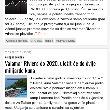
od rujna prošle godine, a njegova uža verzija
CROBEX10 porasla je 0,4 posto. Što se sektora
tiče, najviše je poletio indeks transportnog
sektora (8,2 posto), a u crvenom je završila samo prehrana (pad
od 0,7 posto). Ukupno je protrgovano 9,4 milijuna kuna, a
višemilijunske promete ostvarile su dionice Valamar Riviere te
Atlantske plovidbe.
T-Portal
Atlantska plovidba
CROBEX
dionice
Valamar Riviera
09.06.2016. (13:32)
Velepar Loviera
Valamar Riviera do 2020. uložit će do dvije
milijarde kuna
U sljedeće četiri godine investicijama od 1,5 – 2
milijarde kuna Valamar Riviera namjerava podići
kvalitetu svoje ponude: ulaganjem u kamp u
Krku postat će prvi u Hrvatskoj s pet zvjezdica,
kamp Lanterna kod Poreča dobit će 4 zvjezdice,
dok se za Rabac planira
family resort
za goste veće platežne
moći. Ulaganja su planirana u suradnji sa svjetskim