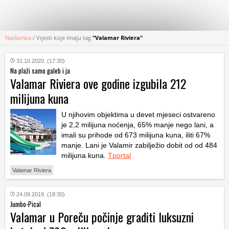
Naslovnica
/
Vijesti koje imaju tag
"Valamar Riviera"
KATEGORIJE
31.10.2020. (17:30)
Na plaži samo galeb i ja
HRVATSKI
Valamar Riviera ove godine izgubila 212
WEB
milijuna kuna
U njihovim objektima u devet mjeseci ostvareno
je 2,2 milijuna noćenja, 65% manje nego lani, a
imali su prihode od 673 milijuna kuna, iliti 67%
manje. Lani je Valamir zabilježio dobit od od 484
milijuna kuna.
Tportal
Valamar Riviera
24.09.2019. (18:30)
Jumbo-Pical
Valamar u Poreču počinje graditi luksuzni