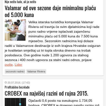
Nije nešto ludo, ali je nešto
Valamar od ove sezone daje minimalnu plaću
od 5.000 kuna
Velika istarska turistička kompanija Valamar
Riviera od travnja će svim djelatnicima koji rade
puno radno vrijeme isplaćivati zajamčenu
minimalnu plaću od 5.000 kuna do 7.500 kuna
mjesečno. Sezonskim radnicima koji dolaze
raditi u Valamarove destinacije iz svih krajeva Hrvatske osiguran
je kvalitetan smještaj uz tri topla obroka dnevno na trošak
poslodavca. Ove godine nude 1.200 ugovora za stalnog
sezonca i 400 novih ugovora za stalni radni odnos, prijave
ovdje
.
Lider
sezonski radnici
Valamar Riviera
20.07.2016. (17:42)
Profitabilno bezvlađe
CROBEX na najvišoj razini od rujna 2015.
Ojačavši 0,6 posto na sveukupno 1.734,05
bodova, CROBEX je dosegao najvišu razinu još