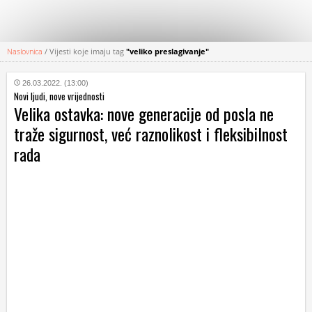
Naslovnica
/
Vijesti koje imaju tag
"veliko preslagivanje"
KATEGORIJE
26.03.2022. (13:00)
Novi ljudi, nove vrijednosti
HRVATSKI
Velika ostavka: nove generacije od posla ne
WEB
traže sigurnost, već raznolikost i fleksibilnost
rada