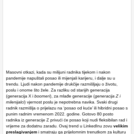
Masovni otkazi, kada su milijuni radnika tijekom i nakon
pandemije napuštali posao ili mijenjali karijeru, i dalje su u
trendu. Ljudi nakon pandemije drukčije razmišljaju o životu,
poslu i onome što žele. Za razliku od starijih generacija
(generacija X i
boomeri
), za mlađe generacije (
generacija Z i
milenijalci
) vjernost poslu je nepotrebna navika. Svaki drugi
radnik razmišlja o prijelazu na ‘posao od kuće’ ili hibridni posao s
punim radnim vremenom 2022. godine. Gotovo 80 posto
radnika iz generacije Z privući će posao koji nudi fleksibilan rad i
vrijeme za dodatnu zaradu. Ovaj trend u LinkedInu zovu
velikim
preslagivanjem
i smatraju ga prijelomnim trenutkom za kulturu