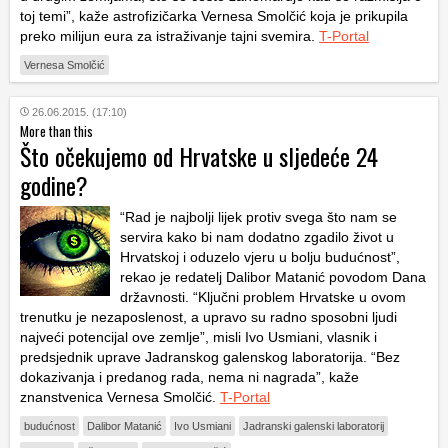
toj temi”, kaže astrofizičarka Vernesa Smolčić koja je prikupila
preko milijun eura za istraživanje tajni svemira.
T-Portal
Vernesa Smolčić
26.06.2015. (17:10)
More than this
Što očekujemo od Hrvatske u sljedeće 24
godine?
“Rad je najbolji lijek protiv svega što nam se
servira kako bi nam dodatno zgadilo život u
Hrvatskoj i oduzelo vjeru u bolju budućnost”,
rekao je redatelj Dalibor Matanić povodom Dana
državnosti. “Ključni problem Hrvatske u ovom
trenutku je nezaposlenost, a upravo su radno sposobni ljudi
najveći potencijal ove zemlje”, misli Ivo Usmiani, vlasnik i
predsjednik uprave Jadranskog galenskog laboratorija. “Bez
dokazivanja i predanog rada, nema ni nagrada”, kaže
znanstvenica Vernesa Smolčić.
T-Portal
budućnost
Dalibor Matanić
Ivo Usmiani
Jadranski galenski laboratorij