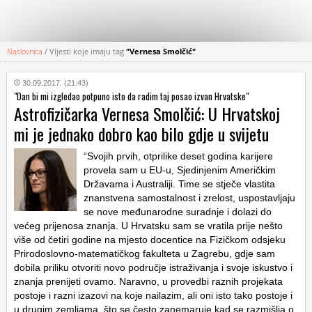
Naslovnica
/
Vijesti koje imaju tag
"Vernesa Smolčić"
KATEGORIJE
30.09.2017. (21:43)
"Dan bi mi izgledao potpuno isto da radim taj posao izvan Hrvatske"
HRVATSKI
Astrofizičarka Vernesa Smolčić: U Hrvatskoj
WEB
mi je jednako dobro kao bilo gdje u svijetu
“Svojih prvih, otprilike deset godina karijere
provela sam u EU-u, Sjedinjenim Američkim
Državama i Australiji. Time se stječe vlastita
znanstvena samostalnost i zrelost, uspostavljaju
se nove međunarodne suradnje i dolazi do
većeg prijenosa znanja. U Hrvatsku sam se vratila prije nešto
više od četiri godine na mjesto docentice na Fizičkom odsjeku
Prirodoslovno-matematičkog fakulteta u Zagrebu, gdje sam
dobila priliku otvoriti novo područje istraživanja i svoje iskustvo i
znanja prenijeti ovamo. Naravno, u provedbi raznih projekata
postoje i razni izazovi na koje nailazim, ali oni isto tako postoje i
u drugim zemljama, što se često zanemaruje kad se razmišlja o