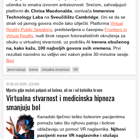
učenika to smatra izvorom anksioznosti. Srećom, zahvaljujući
platformi
dr. Chrisa Macdonalda
, osnivača
Immersive
Technology Laba
na
Sveučilištu Cambridge
, čini se da se
strah od javnog govora može lako izliječiti. Platforma
Virtual
Reality Public Speaking
, predstavljena u časopisu
Frontiers in
Virtual Reality
, nudi širok raspon fotorealističnih okruženja za
obuku u virtualnoj stvarnosti, uz podršku AI
trenera obučenog
na, kako kažu, 100 najboljih govora svih vremena
. Prvi
rezultati navodno su vidljivi već nakon jedne 30-minutne sesije.
Bug
javni nastup
trema
virtualna stvarnost
VR
05.03.2025. (23:00)
Mjesto gdje možeš pobjeći od bolova, ali ne i od bolničke hrane
Virtualna stvarnost i medicinska hipnoza
smanjuju bol
Kanadski liječnici teško bolesnim pacijentima
pomažu tako što njihovu patnju i bolove
ublažavaju uz pomoć VR naglavnika.
Njihovi
pacijenti nose VR naglavnike i slušaju