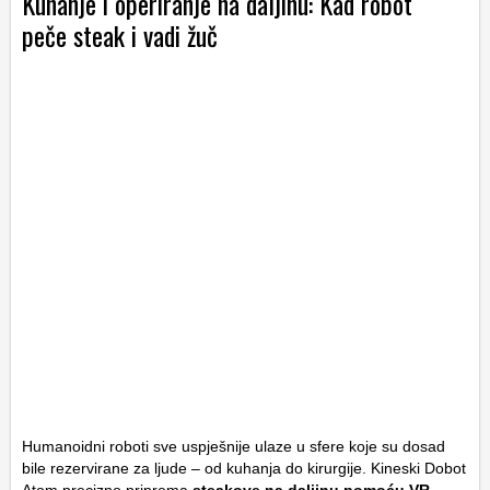
Kuhanje i operiranje na daljinu: Kad robot
peče steak i vadi žuč
Humanoidni roboti sve uspješnije ulaze u sfere koje su dosad
bile rezervirane za ljude – od kuhanja do kirurgije. Kineski Dobot
Atom precizno priprema
steakove na daljinu pomoću VR