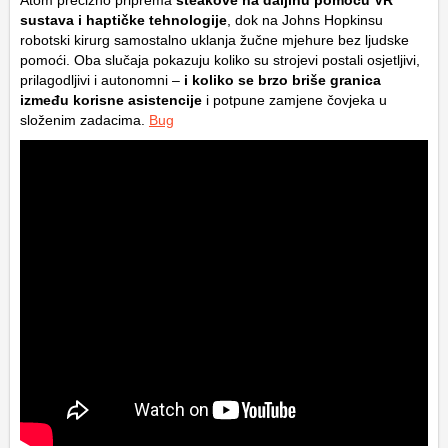
sustava i haptičke tehnologije
, dok na Johns Hopkinsu
robotski kirurg samostalno uklanja žučne mjehure bez ljudske
pomoći. Oba slučaja pokazuju koliko su strojevi postali osjetljivi,
prilagodljivi i autonomni –
i koliko se brzo briše granica
između korisne asistencije
i potpune zamjene čovjeka u
složenim zadacima.
Bug