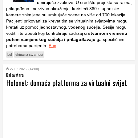
umirujuće zvukove. U središtu projekta su razna,
prilagođena imerzivna okruženja: koristeći 360-stupanjske
kamere snimljene su umirujuće scene na više od 700 lokacija.
Pacijenti prikovani za krevet tim se virtualnim svjetovima mogu
kretati uz pomoć jednostavnog, vođenog sučelja. Sesije mogu
voditi i terapeuti koji kontroliraju sadržaj
u stvarnom vremenu
putem namjenskog sučelja i prilagođavaju
ga specifičnim
potrebama pacijenta.
Bug
bol
virtualna stvarnost
27.02.2025. (14:00)
Bal avatara
Holonet: domaća platforma za virtualni svijet