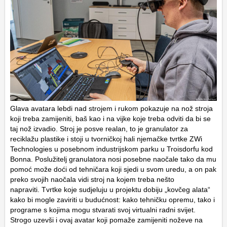
Glava avatara lebdi nad strojem i rukom pokazuje na nož stroja
koji treba zamijeniti, baš kao i na vijke koje treba odviti da bi se
taj nož izvadio. Stroj je posve realan, to je granulator za
reciklažu plastike i stoji u tvorničkoj hali njemačke tvrtke ZWi
Technologies u posebnom industrijskom parku u Troisdorfu kod
Bonna. Poslužitelj granulatora nosi posebne naočale tako da mu
pomoć može doći od tehničara koji sjedi u svom uredu, a on pak
preko svojih naočala vidi stroj na kojem treba nešto
napraviti. Tvrtke koje sudjeluju u projektu dobiju „kovčeg alata“
kako bi mogle zaviriti u budućnost: kako tehničku opremu, tako i
programe s kojima mogu stvarati svoj virtualni radni svijet.
Strogo uzevši i ovaj avatar koji pomaže zamijeniti noževe na