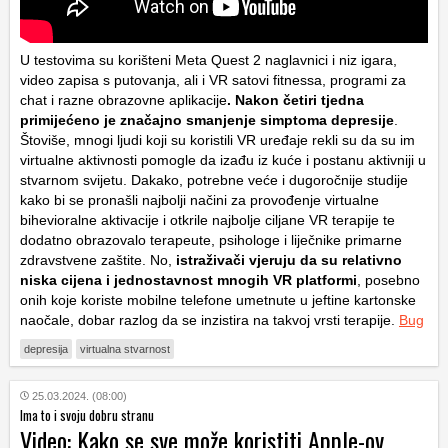
U testovima su korišteni Meta Quest 2 naglavnici i niz igara,
video zapisa s putovanja, ali i VR satovi fitnessa, programi za
chat i razne obrazovne aplikacije
. Nakon četiri tjedna
primijećeno je značajno smanjenje simptoma depresije
.
Štoviše, mnogi ljudi koji su koristili VR uređaje rekli su da su im
virtualne aktivnosti pomogle da izađu iz kuće i postanu aktivniji u
stvarnom svijetu. Dakako, potrebne veće i dugoročnije studije
kako bi se pronašli najbolji načini za provođenje virtualne
bihevioralne aktivacije i otkrile najbolje ciljane VR terapije te
dodatno obrazovalo terapeute, psihologe i liječnike primarne
zdravstvene zaštite. No,
istraživači vjeruju da su relativno
niska cijena i jednostavnost mnogih VR platformi
, posebno
onih koje koriste mobilne telefone umetnute u jeftine kartonske
naočale, dobar razlog da se inzistira na takvoj vrsti terapije.
Bug
depresija
virtualna stvarnost
25.03.2024. (08:00)
Ima to i svoju dobru stranu
Video: Kako se sve može koristiti Apple-ov