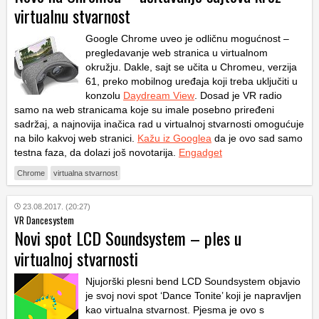
virtualnu stvarnost
Google Chrome uveo je odličnu mogućnost –
pregledavanje web stranica u virtualnom
okružju. Dakle, sajt se učita u Chromeu, verzija
61, preko mobilnog uređaja koji treba uključiti u
konzolu
Daydream View
. Dosad je VR radio
samo na web stranicama koje su imale posebno priređeni
sadržaj, a najnovija inačica rad u virtualnoj stvarnosti omogućuje
na bilo kakvoj web stranici.
Kažu iz Googlea
da je ovo sad samo
testna faza, da dolazi još novotarija.
Engadget
Chrome
virtualna stvarnost
23.08.2017. (20:27)
VR Dancesystem
Novi spot LCD Soundsystem – ples u
virtualnoj stvarnosti
Njujorški plesni bend LCD Soundsystem objavio
je svoj novi spot ‘Dance Tonite’ koji je napravljen
kao virtualna stvarnost. Pjesma je ovo s