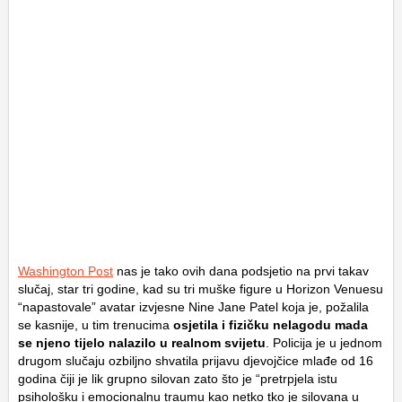
Washington Post
nas je tako ovih dana podsjetio na prvi takav
slučaj, star tri godine, kad su tri muške figure u Horizon Venuesu
“napastovale” avatar izvjesne Nine Jane Patel koja je, požalila
se kasnije, u tim trenucima
osjetila i fizičku nelagodu mada
se njeno tijelo nalazilo u realnom svijetu
. Policija je u jednom
drugom slučaju ozbiljno shvatila prijavu djevojčice mlađe od 16
godina čiji je lik grupno silovan zato što je “pretrpjela istu
psihološku i emocionalnu traumu kao netko tko je silovana u