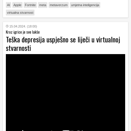
AI
Apple
Fortnite
meta
metaverzum
umjetna inteligencija
virtualna stvarnost
15.04.2024. (18:00)
Kroz igrice je sve lakše
Teška depresija uspješno se liječi u virtualnoj
stvarnosti