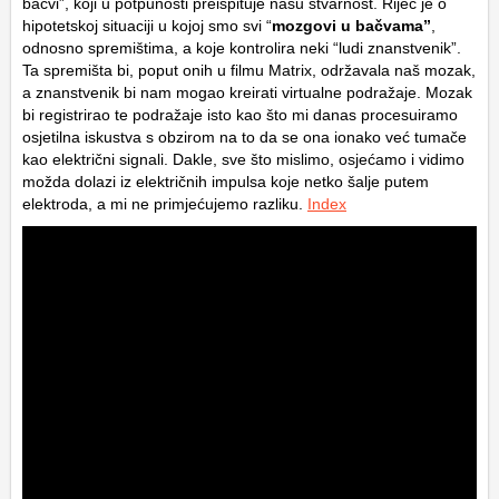
bačvi”, koji u potpunosti preispituje našu stvarnost. Riječ je o
hipotetskoj situaciji u kojoj smo svi “
mozgovi u bačvama”
,
odnosno spremištima, a koje kontrolira neki “ludi znanstvenik”.
Ta spremišta bi, poput onih u filmu Matrix, održavala naš mozak,
a znanstvenik bi nam mogao kreirati virtualne podražaje. Mozak
bi registrirao te podražaje isto kao što mi danas procesuiramo
osjetilna iskustva s obzirom na to da se ona ionako već tumače
kao električni signali. Dakle, sve što mislimo, osjećamo i vidimo
možda dolazi iz električnih impulsa koje netko šalje putem
elektroda, a mi ne primjećujemo razliku.
Index