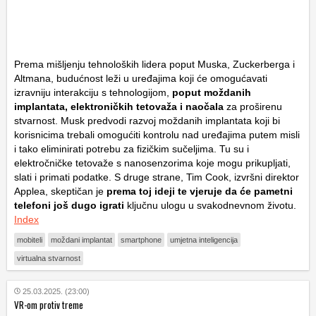
Prema mišljenju tehnoloških lidera poput Muska, Zuckerberga i
Altmana, budućnost leži u uređajima koji će omogućavati
izravniju interakciju s tehnologijom,
poput moždanih
implantata, elektroničkih tetovaža i naočala
za proširenu
stvarnost. Musk predvodi razvoj moždanih implantata koji bi
korisnicima trebali omogućiti kontrolu nad uređajima putem misli
i tako eliminirati potrebu za fizičkim sučeljima. Tu su i
elektročničke tetovaže s nanosenzorima koje mogu prikupljati,
slati i primati podatke. S druge strane, Tim Cook, izvršni direktor
Applea, skeptičan je
prema toj ideji te vjeruje da će pametni
telefoni još dugo igrati
ključnu ulogu u svakodnevnom životu.
Index
mobiteli
moždani implantat
smartphone
umjetna inteligencija
virtualna stvarnost
25.03.2025. (23:00)
VR-om protiv treme