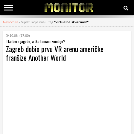
Naslovnica
/
Vijesti koje imaju tag
"virtualna stvarnost"
KATEGORIJE
10.06. (17:00)
Tko bere jagode, a tko tamani zombije?
HRVATSKI
Zagreb dobio prvu VR arenu američke
WEB
franšize Another World