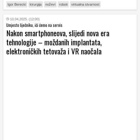
Igor Berecki
kirurgija
noževi
roboti
virtualna stvarnost
10.04.2025. (12:00)
Umjesto liječniku, ići ćemo na servis
Nakon smartphoneova, slijedi nova era
tehnologije – moždanih implantata,
elektroničkih tetovaža i VR naočala