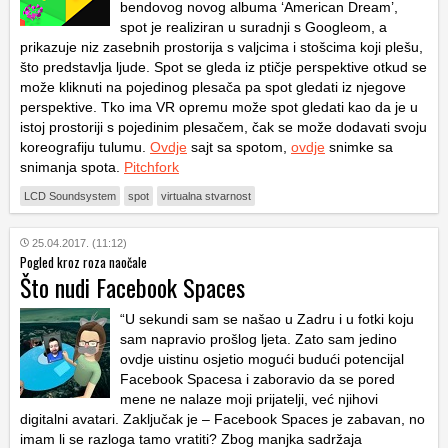
bendovog novog albuma ‘American Dream’,
spot je realiziran u suradnji s Googleom, a
prikazuje niz zasebnih prostorija s valjcima i stošcima koji plešu,
što predstavlja ljude. Spot se gleda iz ptičje perspektive otkud se
može kliknuti na pojedinog plesača pa spot gledati iz njegove
perspektive. Tko ima VR opremu može spot gledati kao da je u
istoj prostoriji s pojedinim plesačem, čak se može dodavati svoju
koreografiju tulumu.
Ovdje
sajt sa spotom,
ovdje
snimke sa
snimanja spota.
Pitchfork
LCD Soundsystem
spot
virtualna stvarnost
25.04.2017. (11:12)
Pogled kroz roza naočale
Što nudi Facebook Spaces
“U sekundi sam se našao u Zadru i u fotki koju
sam napravio prošlog ljeta. Zato sam jedino
ovdje uistinu osjetio mogući budući potencijal
Facebook Spacesa i zaboravio da se pored
mene ne nalaze moji prijatelji, već njihovi
digitalni avatari. Zaključak je – Facebook Spaces je zabavan, no
imam li se razloga tamo vratiti? Zbog manjka sadržaja