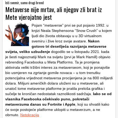
Isti svemir, samo drugi brend
Metaverse nije mrtav, ali njegov zli brat iz
Mete vjerojatno jest
Pojam “metaverse” prvi se put pojavio 1992. u
knjizi Neala Stephensona “Snow Crush” u kojem
ljudi dio života obitavaju u u 3D virtualnom
svemiru i žive kroz svoje avatare.
Nakon
gotovo tri desetljeća razvijanja metaverse
svijeta, veliko uzbuđenje
dogodilo se u listopadu 2021. kada
je šesti najpoznatiji Mark na svijetu (prvi je Mark Hamill) objavio
rebrending Facebooka u Meta Platforms. Ta je promjena
aktivirala veliki tržišni interes za metaverseom, koji je ponajviše
bio usmjeren na zgrtanje gomile novaca – u tom trenutku
potencijalna vrijednost metaversa procijenjena je na 800 milijardi
dolara. Milijuni američkih dolara uloženi su u metaverse, ali
unatoč tome metaverse platforme je pratila preloša grafika i
sučelje te kroničan nedostatak raznolikosti sadržaja.
Iako se od
vlasnika Facebooka očekivalo puno, pokretači
metaverzuma danas su Fortnite i Apple
, koji su shvatili kako
će svoje postojeće platforme uklopiti u metaverzum, a ne
obrnuto.
Netokracija