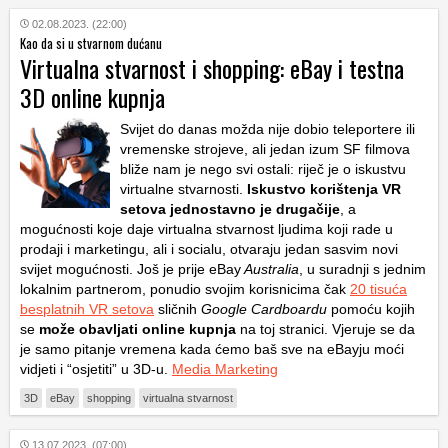
02.08.2023. (22:00)
Kao da si u stvarnom dućanu
Virtualna stvarnost i shopping: eBay i testna
3D online kupnja
Svijet do danas možda nije dobio teleportere ili
vremenske strojeve, ali jedan izum SF filmova
bliže nam je nego svi ostali: riječ je o iskustvu
virtualne stvarnosti.
Iskustvo korištenja VR
setova jednostavno je drugačije
, a
mogućnosti koje daje virtualna stvarnost ljudima koji rade u
prodaji i marketingu, ali i socialu, otvaraju jedan sasvim novi
svijet mogućnosti. Još je prije eBay
Australia
, u suradnji s jednim
lokalnim partnerom, ponudio svojim korisnicima čak
20 tisuća
besplatnih VR setova
sličnih
Google Cardboardu
pomoću kojih
se
može obavljati online kupnja
na toj stranici. Vjeruje se da
je samo pitanje vremena kada ćemo baš sve na eBayju moći
vidjeti i “osjetiti” u 3D-u.
Media Marketing
3D
eBay
shopping
virtualna stvarnost
13.07.2023. (07:00)