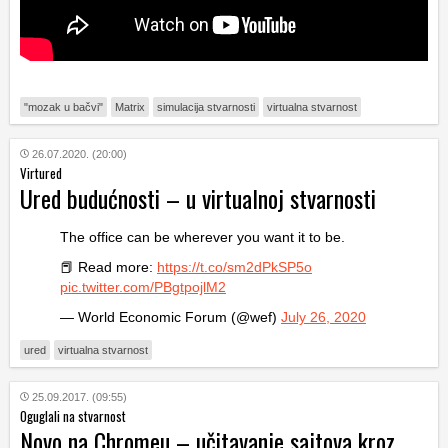
"mozak u bačvi"
Matrix
simulacija stvarnosti
virtualna stvarnost
26.07.2020. (20:00)
Virtured
Ured budućnosti – u virtualnoj stvarnosti
The office can be wherever you want it to be.
📕 Read more:
https://t.co/sm2dPkSP5o
pic.twitter.com/PBgtpojlM2
— World Economic Forum (@wef)
July 26, 2020
ured
virtualna stvarnost
25.09.2017. (09:55)
Oguglali na stvarnost
Novo na Chromeu – učitavanje sajtova kroz