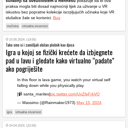
suradnji sa Sveučilištem u Rennesu
pokazuje da bi ova
praksa mogla biti dosad najmoćniji lijek za uživanje u VR
iskustvu bez popratne kolekcije iscrpljujućih učinaka koje VR
slušalice žale se korisnici.
Bug
mučnina
virtualna stvarnost
15.05.2024. (19:00)
Tako smo si i zamišljali običan pločnik kao djeca
Igra u kojoj se fizički krećete da izbjegnete
pad u lavu i gledate kako virtualno “padate”
ako pogriješite
In this floor is lava game, you watch your virtual self
falling down while you physically play.
[📹 santa_marites]
pic.twitter.com/UvZfeFrkVO
— Massimo (@Rainmaker1973)
May 15, 2024
igra
virtualna stvarnost
24.04.2024. (22:00)