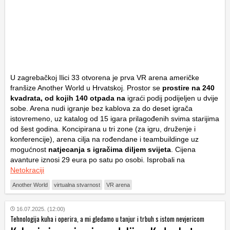
U zagrebačkoj Ilici 33 otvorena je prva VR arena američke
franšize Another World u Hrvatskoj. Prostor se
prostire na 240
kvadrata, od kojih 140 otpada na
igraći podij podijeljen u dvije
sobe. Arena nudi igranje bez kablova za do deset igrača
istovremeno, uz katalog od 15 igara prilagođenih svima starijima
od šest godina. Koncipirana u tri zone (za igru, druženje i
konferencije), arena cilja na rođendane i teambuildinge uz
mogućnost
natjecanja s igračima diljem svijeta
. Cijena
avanture iznosi 29 eura po satu po osobi. Isprobali na
Netokraciji
Another World
virtualna stvarnost
VR arena
16.07.2025. (12:00)
Tehnologija kuha i operira, a mi gledamo u tanjur i trbuh s istom nevjericom