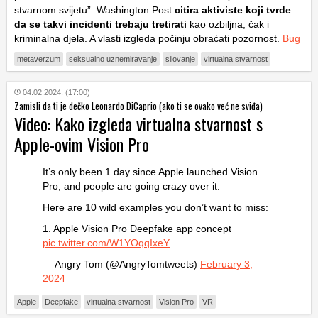
stvarnom svijetu”. Washington Post
citira aktiviste koji tvrde
da se takvi incidenti trebaju tretirati
kao ozbiljna, čak i
kriminalna djela. A vlasti izgleda počinju obraćati pozornost.
Bug
metaverzum
seksualno uznemiravanje
silovanje
virtualna stvarnost
04.02.2024. (17:00)
Zamisli da ti je dečko Leonardo DiCaprio (ako ti se ovako već ne sviđa)
Video: Kako izgleda virtualna stvarnost s
Apple-ovim Vision Pro
It’s only been 1 day since Apple launched Vision
Pro, and people are going crazy over it.
Here are 10 wild examples you don’t want to miss:
1. Apple Vision Pro Deepfake app concept
pic.twitter.com/W1YOqqIxeY
— Angry Tom (@AngryTomtweets)
February 3,
2024
Apple
Deepfake
virtualna stvarnost
Vision Pro
VR