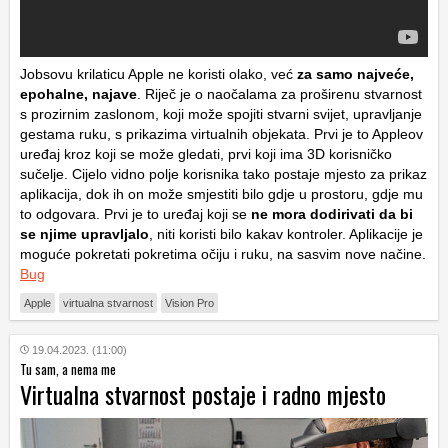
Jobsovu krilaticu Apple ne koristi olako, već
za samo najveće,
epohalne, najave
. Riječ je o naočalama za proširenu stvarnost
s prozirnim zaslonom, koji može spojiti stvarni svijet, upravljanje
gestama ruku, s prikazima virtualnih objekata. Prvi je to Appleov
uređaj kroz koji se može gledati, prvi koji ima 3D korisničko
sučelje. Cijelo vidno polje korisnika tako postaje mjesto za prikaz
aplikacija, dok ih on može smjestiti bilo gdje u prostoru, gdje mu
to odgovara. Prvi je to uređaj koji se
ne mora dodirivati da bi
se njime upravljalo
, niti koristi bilo kakav kontroler. Aplikacije je
moguće pokretati pokretima očiju i ruku, na sasvim nove načine.
Bug
Apple
virtualna stvarnost
Vision Pro
19.04.2023. (11:00)
Tu sam, a nema me
Virtualna stvarnost postaje i radno mjesto