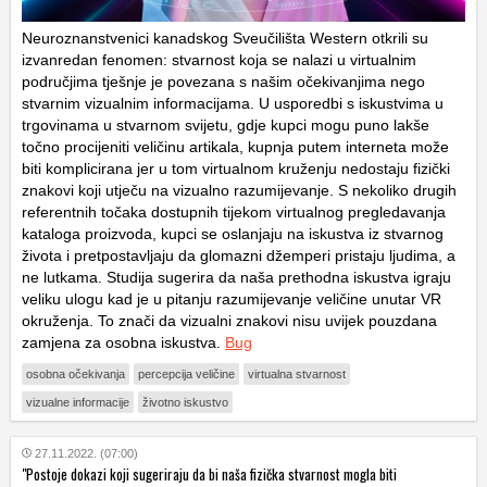
Neuroznanstvenici kanadskog Sveučilišta Western otkrili su
izvanredan fenomen: stvarnost koja se nalazi u virtualnim
područjima tješnje je povezana s našim očekivanjima nego
stvarnim vizualnim informacijama. U usporedbi s iskustvima u
trgovinama u stvarnom svijetu, gdje kupci mogu puno lakše
točno procijeniti veličinu artikala, kupnja putem interneta može
biti komplicirana jer u tom virtualnom kruženju nedostaju fizički
znakovi koji utječu na vizualno razumijevanje. S nekoliko drugih
referentnih točaka dostupnih tijekom virtualnog pregledavanja
kataloga proizvoda, kupci se oslanjaju na iskustva iz stvarnog
života i pretpostavljaju da glomazni džemperi pristaju ljudima, a
ne lutkama. Studija sugerira da naša prethodna iskustva igraju
veliku ulogu kad je u pitanju razumijevanje veličine unutar VR
okruženja. To znači da vizualni znakovi nisu uvijek pouzdana
zamjena za osobna iskustva.
Bug
osobna očekivanja
percepcija veličine
virtualna stvarnost
vizualne informacije
životno iskustvo
27.11.2022. (07:00)
"Postoje dokazi koji sugeriraju da bi naša fizička stvarnost mogla biti