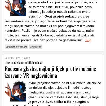
ga se kontroliralo pokretima očiju i ruku, no da
se to može činiti i bez ruku, pokazuje nova
tehnologija sučelja mozak-računalo tvrtke
Synchron.
Ovaj uspjeh pokazuje da se
računalna sučelja, prilagođena za kontroliranje gestama
,
mogu spojiti izravno na mozak i biti pod njegovom izravnom
kontrolom. Pacijent je ovom slučaju pokazao da na taj način
može, primjerice, igrati Solitaire, gledati televiziju ili pak slati
tekstualne poruke, sve bez potrebe za gestama ruku.
Bug
virtualna stvarnost
Vision Pro
09.06.2024. (23:00)
Lijek protiv kibernetičkih bolesti
Radosna glazba, najbolji lijek protiv mučnine
izazvane VR naglavnicima
Zvuči prejednostavno da bi bilo istinito, ali čini se
da doista djeluje: osjećate li mučninu zbog
naglavnika pustite si radosnu ili umirujuću
glazbu i bit će vam bolje.
I doista, studija koju
je provelo Sveučilište u Edinburghu u