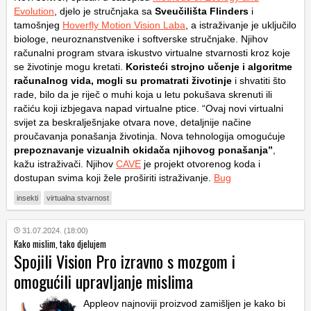
Evolution
, djelo je stručnjaka sa
Sveučilišta Flinders
i
tamošnjeg
Hoverfly Motion Vision Laba
, a istraživanje je uključilo
biologe, neuroznanstvenike i softverske stručnjake. Njihov
računalni program stvara iskustvo virtualne stvarnosti kroz koje
se životinje mogu kretati.
Koristeći strojno učenje i algoritme
računalnog vida, mogli su promatrati životinje
i shvatiti što
rade, bilo da je riječ o muhi koja u letu pokušava skrenuti ili
račiću koji izbjegava napad virtualne ptice. “Ovaj novi virtualni
svijet za beskralješnjake otvara nove, detaljnije načine
proučavanja ponašanja životinja. Nova tehnologija omogućuje
prepoznavanje vizualnih okidača njihovog ponašanja”
,
kažu istraživači. Njihov
CAVE
je projekt otvorenog koda i
dostupan svima koji žele proširiti istraživanje.
Bug
insekti
virtualna stvarnost
31.07.2024. (18:00)
Kako mislim, tako djelujem
Spojili Vision Pro izravno s mozgom i
omogućili upravljanje mislima
Appleov najnoviji proizvod zamišljen je kako bi