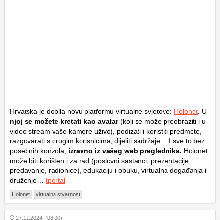
Hrvatska je dobila novu platformu virtualne svjetove:
Holonet
. U
njoj se možete kretati kao avatar
(koji se može preobraziti i u
video stream vaše kamere uživo), podizati i koristiti predmete,
razgovarati s drugim korisnicima, dijeliti sadržaje… I sve to bez
posebnih konzola,
izravno iz vašeg web preglednika.
Holonet
može biti korišten i za rad (poslovni sastanci, prezentacije,
predavanje, radionice), edukaciju i obuku, virtualna događanja i
druženje…
tportal
Holonet
virtualna stvarnost
27.11.2024. (08:00)