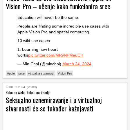
Vision Pro – učenje kako funkcionira srce
Education will never be the same.
People are finding some incredible use cases with
Apple Vision Pro and spatial computing.
10 wild use cases:
1. Learning how heart
works
pic.twitter.com/MRvNPMeuCH
— Min Choi (@minchoi)
March 24, 2024
Apple
srce
virtualna stvarnost
Vision Pro
08.02.2024. (23:00)
Kako na webu, tako i na Zemlji
Seksualno uznemiravanje i u virtualnoj
stvarnosti će se također kažnjavati