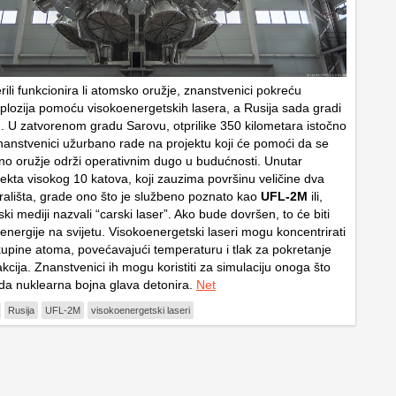
rili funkcionira li atomsko oružje, znanstvenici pokreću
splozija pomoću visokoenergetskih lasera, a Rusija sada gradi
ih. U zatvorenom gradu Sarovu, otprilike 350 kilometara istočno
anstvenici užurbano rade na projektu koji će pomoći da se
no oružje održi operativnim dugo u budućnosti. Unutar
kta visokog 10 katova, koji zauzima površinu veličine dva
ališta, grade ono što je službeno poznato kao
UFL-2M
ili,
ki mediji nazvali “carski laser”. Ako bude dovršen, to će biti
energije na svijetu. Visokoenergetski laseri mogu koncentrirati
kupine atoma, povećavajući temperaturu i tlak za pokretanje
kcija. Znanstvenici ih mogu koristiti za simulaciju onoga što
a nuklearna bojna glava detonira.
Net
Rusija
UFL-2M
visokoenergetski laseri