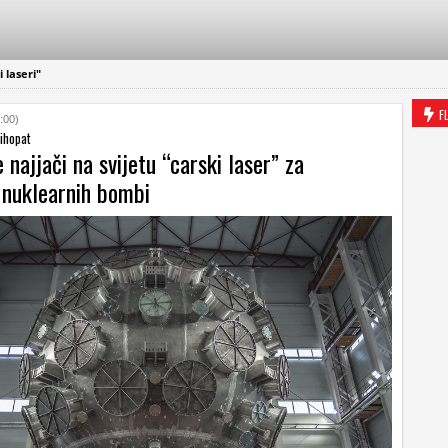
 laseri"
F
:00)
sihopat
 najjači na svijetu “carski laser” za
e nuklearnih bombi