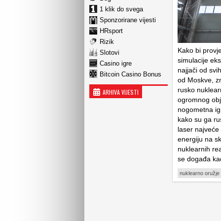
1 klik do svega
Sponzorirane vijesti
HRsport
Rizik
Kako bi provje
Slotovi
simulacije ek
Casino igre
najjači od sv
Bitcoin Casino Bonus
od Moskve, zn
rusko nuklear
ARHIVA VIJESTI
ogromnog obje
nogometna igr
kako su ga rus
laser najveće 
energiju na s
nuklearnih rea
se događa kad
nuklearno oružje