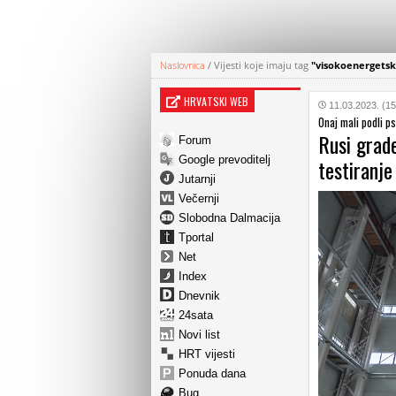
Naslovnica
/
Vijesti koje imaju tag
"visokoenergetski
HRVATSKI WEB
11.03.2023. (15
Onaj mali podli p
Rusi grade
Forum
Google prevoditelj
testiranj
Jutarnji
Večernji
Slobodna Dalmacija
Tportal
Net
Index
Dnevnik
24sata
Novi list
HRT vijesti
Ponuda dana
Bug