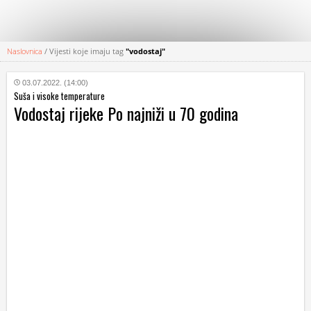
Naslovnica
/
Vijesti koje imaju tag
"vodostaj"
KATEGORIJE
03.07.2022. (14:00)
Suša i visoke temperature
HRVATSKI
Vodostaj rijeke Po najniži u 70 godina
WEB