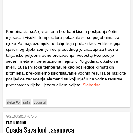
Kombinacija suše, vremena bez kapi kiše u posljednja četiri
mjeseca i visokih temperatura pokazale su se pogubnima za
rijeku Po, najdužu rijeka u Italiji, koja prolazi kroz velike regije
sjevernog dijela zemlje i od presudnog je značaja za trećinu
talijanske poljoprivredne proizvodnje. Vodostaj Poa pao je
sedam metara i trenutačno je najniži u 70 godina, otkako se
mjeri. Suša i visoke temperature kao posljedice klimatskih
promjena, prekomjerno iskorištavanje vodnih resursa te različite
posljedice zagađenja elementi su koji utječu na vodne resurse,
prvenstveno rijeke i jezera diljem svijeta.
Slobodna
rijeka Po
suša
vodostaj
21.03.2018. (07:45)
Prst u nasipu
Opada Sava kod Jasenovca