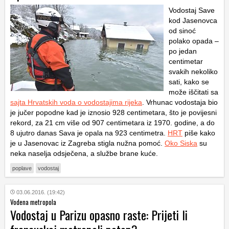
Vodostaj Save
kod Jasenovca
od sinoć
polako opada –
po jedan
centimetar
svakih nekoliko
sati, kako se
može iščitati sa
sajta Hrvatskih voda o vodostajima rijeka
. Vrhunac vodostaja bio
je jučer popodne kad je iznosio 928 centimetara, što je povijesni
rekord, za 21 cm više od 907 centimetara iz 1970. godine, a do
8 ujutro danas Sava je opala na 923 centimetra.
HRT
piše kako
je u Jasenovac iz Zagreba stigla nužna pomoć.
Oko Siska
su
neka naselja odsječena, a službe brane kuće.
poplave
vodostaj
03.06.2016. (19:42)
Vodena metropola
Vodostaj u Parizu opasno raste: Prijeti li