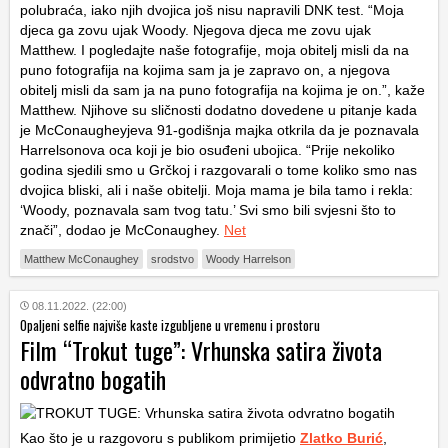
polubraća, iako njih dvojica još nisu napravili DNK test. “Moja
djeca ga zovu ujak Woody. Njegova djeca me zovu ujak
Matthew. I pogledajte naše fotografije, moja obitelj misli da na
puno fotografija na kojima sam ja je zapravo on, a njegova
obitelj misli da sam ja na puno fotografija na kojima je on.”, kaže
Matthew. Njihove su sličnosti dodatno dovedene u pitanje kada
je McConaugheyjeva 91-godišnja majka otkrila da je poznavala
Harrelsonova oca koji je bio osuđeni ubojica. “Prije nekoliko
godina sjedili smo u Grčkoj i razgovarali o tome koliko smo nas
dvojica bliski, ali i naše obitelji. Moja mama je bila tamo i rekla:
‘Woody, poznavala sam tvog tatu.’ Svi smo bili svjesni što to
znači”, dodao je McConaughey.
Net
Matthew McConaughey
srodstvo
Woody Harrelson
08.11.2022. (22:00)
Opaljeni selfie najviše kaste izgubljene u vremenu i prostoru
Film “Trokut tuge”: Vrhunska satira života
odvratno bogatih
Kao što je u razgovoru s publikom primijetio
Zlatko Burić
,