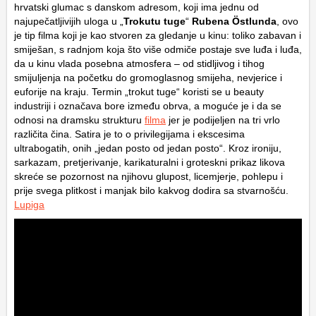
hrvatski glumac s danskom adresom, koji ima jednu od
najupečatljivijih uloga u „
Trokutu tuge
“
Rubena Östlunda
, ovo
je tip filma koji je kao stvoren za gledanje u kinu: toliko zabavan i
smiješan, s radnjom koja što više odmiče postaje sve luđa i luđa,
da u kinu vlada posebna atmosfera – od stidljivog i tihog
smijuljenja na početku do gromoglasnog smijeha, nevjerice i
euforije na kraju. Termin „trokut tuge“ koristi se u beauty
industriji i označava bore između obrva, a moguće je i da se
odnosi na dramsku strukturu
filma
jer je podijeljen na tri vrlo
različita čina. Satira je to o privilegijama i ekscesima
ultrabogatih, onih „jedan posto od jedan posto“. Kroz ironiju,
sarkazam, pretjerivanje, karikaturalni i groteskni prikaz likova
skreće se pozornost na njihovu glupost, licemjerje, pohlepu i
prije svega plitkost i manjak bilo kakvog dodira sa stvarnošću.
Lupiga