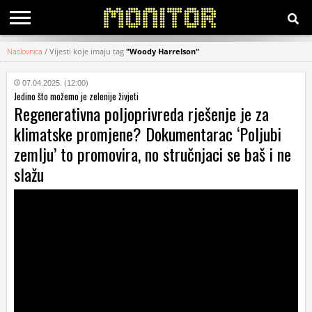
Naslovnica
/
Vijesti koje imaju tag
"Woody Harrelson"
KATEGORIJE
07.04.2025. (12:00)
Jedino što možemo je zelenije živjeti
HRVATSKI
Regenerativna poljoprivreda rješenje je za
WEB
klimatske promjene? Dokumentarac ‘Poljubi
zemlju’ to promovira, no stručnjaci se baš i ne
slažu