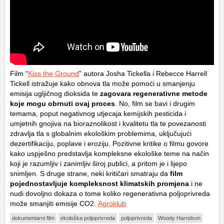
Film “
Kiss the Ground
” autora Josha Tickella i Rebecce Harrell
Tickell istražuje kako obnova tla može pomoći u smanjenju
emisija ugljičnog dioksida te
zagovara regenerativne metode
koje mogu obrnuti ovaj proces
. No, film se bavi i drugim
temama, poput negativnog utjecaja kemijskih pesticida i
umjetnih gnojiva na bioraznolikost i kvalitetu tla te povezanosti
zdravlja tla s globalnim ekološkim problemima, uključujući
dezertifikaciju, poplave i eroziju. Pozitivne kritike o filmu govore
kako uspješno predstavlja kompleksne ekološke teme na način
koji je razumljiv i zanimljiv široj publici, a pritom je i lijepo
snimljen. S druge strane, neki kritičari smatraju da
film
pojednostavljuje kompleksnost klimatskih promjena
i ne
nudi dovoljno dokaza o tome koliko regenerativna poljoprivreda
može smanjiti emisije CO2.
Agroklub
dokumentarni film
ekološka poljoprivreda
poljoprivreda
Woody Harrelson