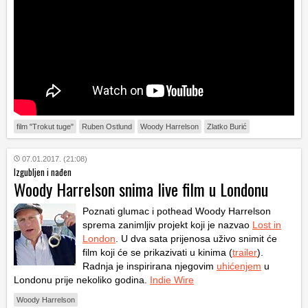
film "Trokut tuge"
Ruben Ostlund
Woody Harrelson
Zlatko Burić
07.01.2017. (21:08)
Izgubljen i nađen
Woody Harrelson snima live film u Londonu
Poznati glumac i pothead Woody Harrelson
sprema zanimljiv projekt koji je nazvao
Lost in
London
. U dva sata prijenosa uživo snimit će
film koji će se prikazivati u kinima (
trailer
).
Radnja je inspirirana njegovim
uhićenjem
u
Londonu prije nekoliko godina.
Indie Wire
Woody Harrelson