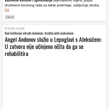
kaznene kulture i ignoriranja
alternativnih mjera, poput
društveno korisnog rada za lakše prekršaje, zaključuje struka.
N1
zatvori
22.05. (11:00)
Kad institucije odrade minimum, društvo plati maksimum
Angel Andonov služio u Lepoglavi s Aleksićem:
U zatvoru nije učinjeno ništa da ga se
rehabilitira