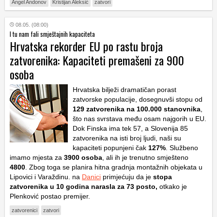
Angel Andonov
Kristijan Aleksić
zatvori
08.05. (08:00)
I tu nam fali smještajnih kapaciteta
Hrvatska rekorder EU po rastu broja
zatvorenika: Kapaciteti premašeni za 900
osoba
Hrvatska bilježi dramatičan porast
zatvorske populacije, dosegnuvši stopu od
129 zatvorenika na 100.000 stanovnika
,
što nas svrstava među osam najgorih u EU.
Dok Finska ima tek 57, a Slovenija 85
zatvorenika na isti broj ljudi, naši su
kapaciteti popunjeni čak
127%
. Službeno
imamo mjesta za
3900 osoba
, ali ih je trenutno smješteno
4800
. Zbog toga se planira hitna gradnja montažnih objekata u
Lipovici i Varaždinu. na
Danici
primjećuju da je
stopa
zatvorenika u 10 godina narasla za 73 posto,
otkako je
Plenković postao premijer.
zatvorenici
zatvori