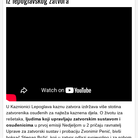
iz lepoglavskog zatvora
U Kaznionici Lepoglava kaznu zatvora izdržava više stotina
zatvorenika osuđenih za najteža kaznena djela. O životu iza
rešetaka,
ljudima koji upravljaju zatvorskim sustavom i
osuđenicima
u prvoj emisiji Nedjeljom u 2 pričaju ravnatelj
Uprave za zatvorski sustav i probaciju Zvonimir Penić, bivši
boksač Stjepan Božić, koji u zatvor odlazi svojevoljno i za sobom