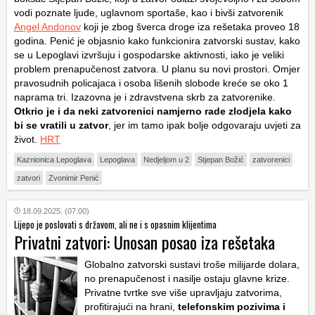
vodi poznate ljude, uglavnom sportaše, kao i bivši zatvorenik
Angel Andonov
koji je zbog šverca droge iza rešetaka proveo 18
godina. Penić je objasnio kako funkcionira zatvorski sustav, kako
se u Lepoglavi izvršuju i gospodarske aktivnosti, iako je veliki
problem prenapučenost zatvora. U planu su novi prostori. Omjer
pravosudnih policajaca i osoba lišenih slobode kreće se oko 1
naprama tri. Izazovna je i zdravstvena skrb za zatvorenike.
Otkrio je i da neki zatvorenici namjerno rade zlodjela kako
bi se vratili u zatvor
, jer im tamo ipak bolje odgovaraju uvjeti za
život.
HRT
Kaznionica Lepoglava
Lepoglava
Nedjeljom u 2
Stjepan Božić
zatvorenici
zatvori
Zvonimir Penić
18.09.2025. (07:00)
Lijepo je poslovati s državom, ali ne i s opasnim klijentima
Privatni zatvori: Unosan posao iza rešetaka
Globalno zatvorski sustavi troše milijarde dolara,
no prenapučenost i nasilje ostaju glavne krize.
Privatne tvrtke sve više upravljaju zatvorima,
profitirajući na hrani,
telefonskim pozivima i