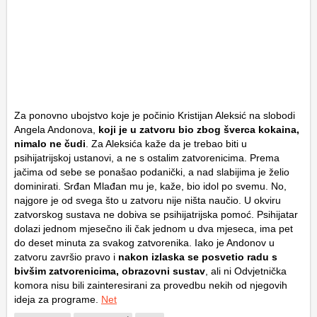
Za ponovno ubojstvo koje je počinio Kristijan Aleksić na slobodi
Angela Andonova,
koji je u zatvoru bio zbog šverca kokaina,
nimalo ne čudi
. Za Aleksića kaže da je trebao biti u
psihijatrijskoj ustanovi, a ne s ostalim zatvorenicima. Prema
jačima od sebe se ponašao podanički, a nad slabijima je želio
dominirati. Srđan Mlađan mu je, kaže, bio idol po svemu. No,
najgore je od svega što u zatvoru nije ništa naučio. U okviru
zatvorskog sustava ne dobiva se psihijatrijska pomoć. Psihijatar
dolazi jednom mjesečno ili čak jednom u dva mjeseca, ima pet
do deset minuta za svakog zatvorenika. Iako je Andonov u
zatvoru završio pravo i
nakon izlaska se posvetio radu s
bivšim zatvorenicima, obrazovni sustav
, ali ni Odvjetnička
komora nisu bili zainteresirani za provedbu nekih od njegovih
ideja za programe.
Net