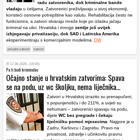
radu zatvorenika, dok kriminalne bande
vladaju
u ćelijama. Zatvorenici preživljavaju u sivoj ekonomiji,
koristeći osnovne potrepštine kao valutu. Rehabilitacija često ne
funkcionira, a zatvori stvaraju mreže koje po izlasku jačaju
kriminal na ulici. Hrvatska i mnoge
zemlje još uvijek
izbjegavaju privatizaciju, dok SAD i Latinska Amerika
eksperimentiraju s komercijalnim modelima.
DW
privatni zatvori
zatvori
17.06.2025. (19:00)
Pa ti budi kriminalac
Očajno stanje u hrvatskim zatvorima: Spava
se na podu, uz wc školjku, nema liječnika…
Zatvori u Hrvatskoj izrazito su prenapučeni,
s popunjenošću i do 211%, a uvjeti su
nehumani – zatvorenici spavaju na podu,
dijele
WC bez pregrade i čekaju
liječničku pomoć mjesecima
. Najgore je u
Zadru, Karlovcu i Zagrebu. Pravo na
privatnost, zdravlje i učinkovitu pravnu