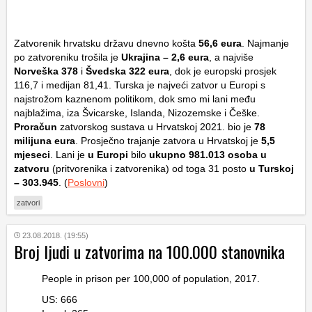
Zatvorenik hrvatsku državu dnevno košta
56,6 eura
. Najmanje
po zatvoreniku trošila je
Ukrajina – 2,6 eura
, a najviše
Norveška 378
i
Švedska 322 eura
, dok je europski prosjek
116,7 i medijan 81,41. Turska je najveći zatvor u Europi s
najstrožom kaznenom politikom, dok smo mi lani među
najblažima, iza Švicarske, Islanda, Nizozemske i Češke.
Proračun
zatvorskog sustava u Hrvatskoj 2021. bio je
78
milijuna eura
. Prosječno trajanje zatvora u Hrvatskoj je
5,5
mjeseci
. Lani je
u Europi
bilo
ukupno 981.013 osoba u
zatvoru
(pritvorenika i zatvorenika) od toga 31 posto
u Turskoj
– 303.945
. (
Poslovni
)
zatvori
23.08.2018. (19:55)
Broj ljudi u zatvorima na 100.000 stanovnika
People in prison per 100,000 of population, 2017.
US: 666