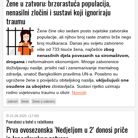
Žene u zatvoru: brzorastuća populacija,
nenasilni zločini i sustavi koji ignoriraju
traumu
Žene čine oko sedam posto svjetske zatvorske
populacije, ali njihov broj raste znatno brže nego
broj muškaraca. Danas jeu svijetu zatvoreno
više od 733 tisuće žena, najčešće
zbog
nenasilnih djela povezanih sa siromaštvom,
drogama
i neformalnom ekonomijom. Mnoge zatvorenice
doživljavaju nasilje, prisilni rad i zanemarivanje mentalnog
zdravlja, unatoč Bangkoškim pravilima UN-a. Posebno su
ugrožene žene s poviješću obiteljskog nasilja,
uključujući one
osuđene za ubojstvo
zlostavljača. Sustavi rijetko uzimaju
rodno uvjetovanu traumu u obzir.
Novosti
zatvori
žene
žene u zatvoru
21.09.2025. (17:00)
Povratnici u hotel s rešetkama
Prva ovosezonska ‘Nedjeljom u 2’ donosi priče