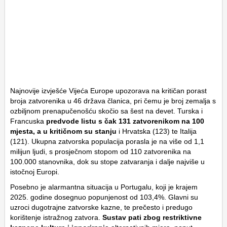
Najnovije izvješće Vijeća Europe upozorava na kritičan porast
broja zatvorenika u 46 država članica, pri čemu je broj zemalja s
ozbiljnom prenapučenošću skočio sa šest na devet. Turska i
Francuska
predvode listu s čak 131 zatvorenikom na 100
mjesta, a u kritičnom su stanju
i Hrvatska (123) te Italija
(121). Ukupna zatvorska populacija porasla je na više od 1,1
milijun ljudi, s prosječnom stopom od 110 zatvorenika na
100.000 stanovnika, dok su stope zatvaranja i dalje najviše u
istočnoj Europi.
Posebno je alarmantna situacija u Portugalu, koji je krajem
2025. godine dosegnuo popunjenost od 103,4%. Glavni su
uzroci dugotrajne zatvorske kazne, te prečesto i predugo
korištenje istražnog zatvora.
Sustav pati zbog restriktivne