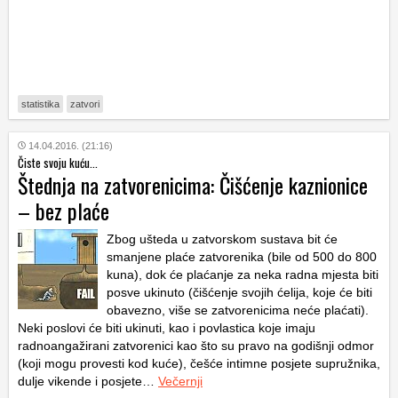
statistika
zatvori
14.04.2016. (21:16)
Čiste svoju kuću...
Štednja na zatvorenicima: Čišćenje kaznionice
– bez plaće
Zbog ušteda u zatvorskom sustava bit će
smanjene plaće zatvorenika (bile od 500 do 800
kuna), dok će plaćanje za neka radna mjesta biti
posve ukinuto (čišćenje svojih ćelija, koje će biti
obavezno, više se zatvorenicima neće plaćati).
Neki poslovi će biti ukinuti, kao i povlastica koje imaju
radnoangažirani zatvorenici kao što su pravo na godišnji odmor
(koji mogu provesti kod kuće), češće intimne posjete supružnika,
dulje vikende i posjete…
Večernji