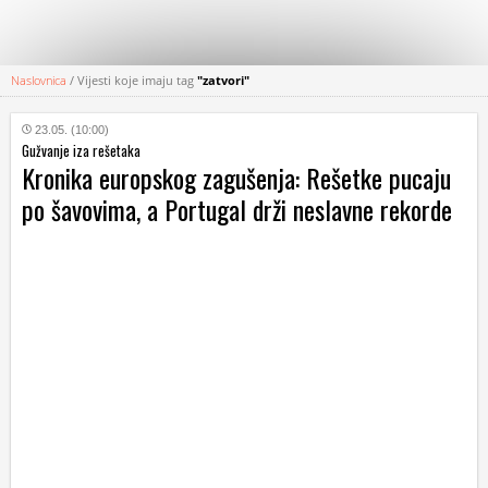
Naslovnica
/
Vijesti koje imaju tag
"zatvori"
KATEGORIJE
23.05. (10:00)
Gužvanje iza rešetaka
HRVATSKI
Kronika europskog zagušenja: Rešetke pucaju
WEB
po šavovima, a Portugal drži neslavne rekorde