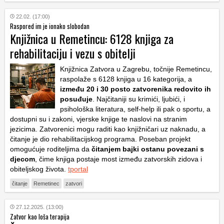
22.02. (17:00)
Raspored im je ionako slobodan
Knjižnica u Remetincu: 6128 knjiga za
rehabilitaciju i vezu s obitelji
Knjižnica Zatvora u Zagrebu, točnije Remetincu,
raspolaže s 6128 knjiga u 16 kategorija, a
između 20 i 30 posto zatvorenika redovito ih
posuđuje
. Najčitaniji su krimići, ljubići, i
psihološka literatura, self-help ili pak o sportu, a
dostupni su i zakoni, vjerske knjige te naslovi na stranim
jezicima. Zatvorenici mogu raditi kao knjižničari uz naknadu, a
čitanje je dio rehabilitacijskog programa. Poseban projekt
omogućuje roditeljima da
čitanjem bajki ostanu povezani s
djecom
, čime knjiga postaje most između zatvorskih zidova i
obiteljskog života.
tportal
čitanje
Remetinec
zatvori
27.12.2025. (13:00)
Zatvor kao loša terapija