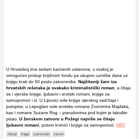
U Hrvatskoj ima sedam kaznenih ustanova, u svakoj je
omogućen pristup knjižnom fondu pa ukupno uzničke dane uz
knjigu krati do 50 posto zatvorenika.
Najčitaniji žanr iza
hrvatskih rešetaka je svakako kriminalistički roman
, a čitaju
se i vjerske knjige, ljubavni i erotski romani, knjige za
samopomoć i sl. U Lipovici vole knjige vjerskog sadržaja i
putopise, u Lepoglavi vole erotske romane Zvonimira Majdaka,
kao i romane Suzane Rog – pseudonima pod kojim je također
pisao.
U ženskom zatvoru u Požegi najviše se čitaju
ljubavni romani
, potom krimići i knjige za samopomoć.
HRT
čitanje
knjige
zatvorenici
zatvori