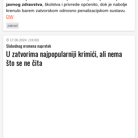
javnog zdravstva
, školstva i privrede općenito, dok je nabolje
krenulo barem zatvorskom odnosno penalizacijskom sustavu.
DW
zatvori
17.06.2024. (19:00)
Slobodnog vremena napretek
U zatvorima najpopularniji krimići, ali nema
što se ne čita