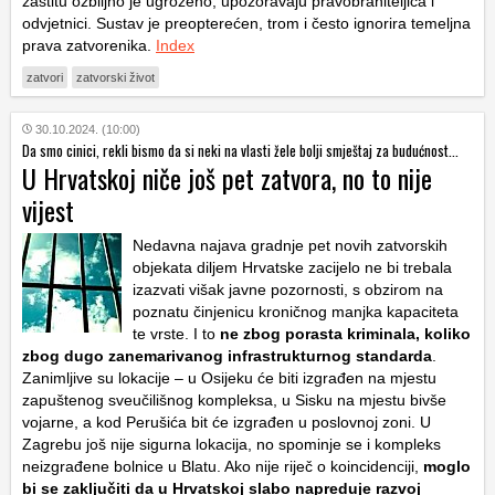
zaštitu ozbiljno je ugroženo, upozoravaju pravobraniteljica i
odvjetnici. Sustav je preopterećen, trom i često ignorira temeljna
prava zatvorenika.
Index
zatvori
zatvorski život
30.10.2024. (10:00)
Da smo cinici, rekli bismo da si neki na vlasti žele bolji smještaj za budućnost...
U Hrvatskoj niče još pet zatvora, no to nije
vijest
Nedavna najava gradnje pet novih zatvorskih
objekata diljem Hrvatske zacijelo ne bi trebala
izazvati višak javne pozornosti, s obzirom na
poznatu činjenicu kroničnog manjka kapaciteta
te vrste. I to
ne zbog porasta kriminala, koliko
zbog dugo zanemarivanog infrastrukturnog standarda
.
Zanimljive su lokacije – u Osijeku će biti izgrađen na mjestu
zapuštenog sveučilišnog kompleksa, u Sisku na mjestu bivše
vojarne, a kod Perušića bit će izgrađen u poslovnoj zoni. U
Zagrebu još nije sigurna lokacija, no spominje se i kompleks
neizgrađene bolnice u Blatu. Ako nije riječ o koincidenciji,
moglo
bi se zaključiti da u Hrvatskoj slabo napreduje razvoj